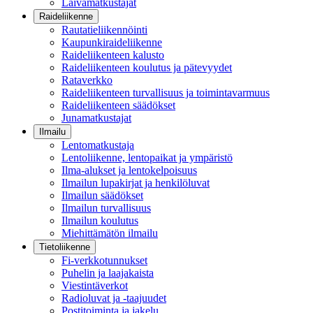
Laivamatkustajat
Raideliikenne
Rautatieliikennöinti
Kaupunkiraideliikenne
Raideliikenteen kalusto
Raideliikenteen koulutus ja pätevyydet
Rataverkko
Raideliikenteen turvallisuus ja toimintavarmuus
Raideliikenteen säädökset
Junamatkustajat
Ilmailu
Lentomatkustaja
Lentoliikenne, lentopaikat ja ympäristö
Ilma-alukset ja lentokelpoisuus
Ilmailun lupakirjat ja henkilöluvat
Ilmailun säädökset
Ilmailun turvallisuus
Ilmailun koulutus
Miehittämätön ilmailu
Tietoliikenne
Fi-verkkotunnukset
Puhelin ja laajakaista
Viestintäverkot
Radioluvat ja -taajuudet
Postitoiminta ja jakelu