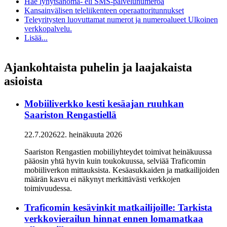
Hae lyhytsanoma- eli SMS-palvelunumeroa
Kansainvälisen teleliikenteen operaattoritunnukset
Teleyritysten luovuttamat numerot ja numeroalueet
Ulkoinen
verkkopalvelu.
Lisää...
Ajankohtaista puhelin ja laajakaista
asioista
Mobiiliverkko kesti kesäajan ruuhkan
Saariston Rengastiellä
22.7.2026
22. heinäkuuta 2026
Saariston Rengastien mobiiliyhteydet toimivat heinäkuussa
pääosin yhtä hyvin kuin toukokuussa, selviää Traficomin
mobiiliverkon mittauksista. Kesäasukkaiden ja matkailijoiden
määrän kasvu ei näkynyt merkittävästi verkkojen
toimivuudessa.
Traficomin kesävinkit matkailijoille: Tarkista
verkkovierailun hinnat ennen lomamatkaa