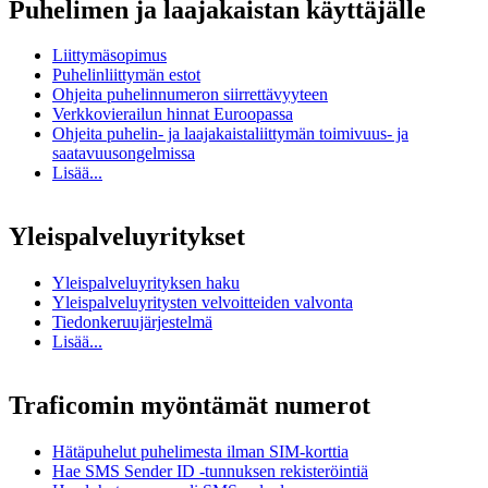
Puhelimen ja laajakaistan käyttäjälle
Liittymäsopimus
Puhelinliittymän estot
Ohjeita puhelinnumeron siirrettävyyteen
Verkkovierailun hinnat Euroopassa
Ohjeita puhelin- ja laajakaistaliittymän toimivuus- ja
saatavuusongelmissa
Lisää...
Yleispalveluyritykset
Yleispalveluyrityksen haku
Yleispalveluyritysten velvoitteiden valvonta
Tiedonkeruujärjestelmä
Lisää...
Traficomin myöntämät numerot
Hätäpuhelut puhelimesta ilman SIM-korttia
Hae SMS Sender ID -tunnuksen rekisteröintiä