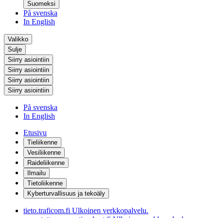
Suomeksi
På svenska
In English
Valikko
Sulje
Siirry asiointiin
Siirry asiointiin
Siirry asiointiin
Siirry asiointiin
På svenska
In English
Etusivu
Tieliikenne
Vesiliikenne
Raideliikenne
Ilmailu
Tietoliikenne
Kyberturvallisuus ja tekoäly
tieto.traficom.fi
Ulkoinen verkkopalvelu.