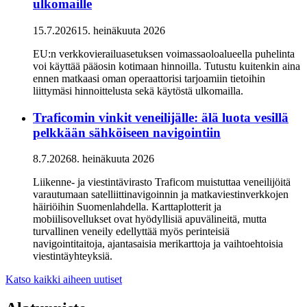
ulkomaille
15.7.2026
15. heinäkuuta 2026
EU:n verkkovierailuasetuksen voimassaoloalueella puhelinta
voi käyttää pääosin kotimaan hinnoilla. Tutustu kuitenkin aina
ennen matkaasi oman operaattorisi tarjoamiin tietoihin
liittymäsi hinnoittelusta sekä käytöstä ulkomailla.
Traficomin vinkit veneilijälle: älä luota vesillä
pelkkään sähköiseen navigointiin
8.7.2026
8. heinäkuuta 2026
Liikenne- ja viestintävirasto Traficom muistuttaa veneilijöitä
varautumaan satelliittinavigoinnin ja matkaviestinverkkojen
häiriöihin Suomenlahdella. Karttaplotterit ja
mobiilisovellukset ovat hyödyllisiä apuvälineitä, mutta
turvallinen veneily edellyttää myös perinteisiä
navigointitaitoja, ajantasaisia merikarttoja ja vaihtoehtoisia
viestintäyhteyksiä.
Katso kaikki aiheen uutiset