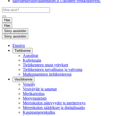
saavutettavuusvaatimukset.fi
Ulkoinen verkkopalvelu.
Hae
Hae
Siirry asiointiin
Siirry asiointiin
Etusivu
Tieliikenne
Autoilijat
Kuljetusala
Tieliikenteen muut yritykset
Tieliikenteen turvallisuus ja valvonta
Matkustaminen tieliikenteessä
Vesiliikenne
Veneily
Vesiväylät ja satamat
Merikartoitus
Meriympäristö
Merenkulun pätevyydet ja meriterveys
Merenkulun säädökset ja digitalisaatio
Kauppamerenkulku