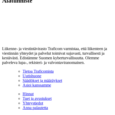
Alatunniste
Liikenne- ja viestintävirasto Traficom varmistaa, että liikenteen ja
viestinnän yhteydet ja palvelut toimivat sujuvasti, turvallisesti ja
kestävästi. Edistämme Suomen kyberturvallisuutta. Olemme
palveleva lupa-, rekisteri- ja valvontaviranomainen.
Tietoa Traficomista
Uutishuone
Säädökset ja määräykset
Asioi kanssamme
Hinnat
Tuet ja avustukset
Yhteystiedot
Anna palautetta