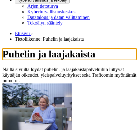
Kyberturvallisuus ja tekoäly
Arjen tietoturva
Kyberturvallisuuskeskus
Datatalous ja datan välittäminen
Tekoälyn sääntely
Etusivu
›
Tietoliikenne: Puhelin ja laajakaista
Puhelin ja laajakaista
Näiltä sivuilta löydät puhelin- ja laajakaistapalveluihin liittyvät
käyttäjän oikeudet, yleispalveluyritykset sekä Traficomin myöntämät
numerot.