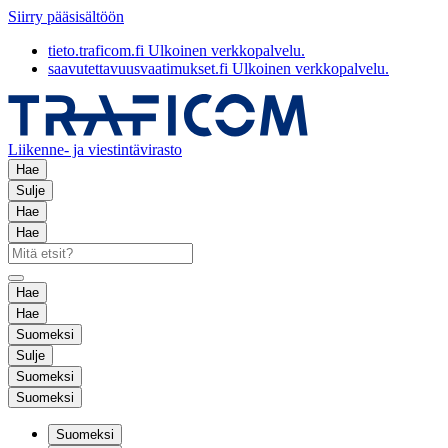
Siirry pääsisältöön
tieto.traficom.fi
Ulkoinen verkkopalvelu.
saavutettavuusvaatimukset.fi
Ulkoinen verkkopalvelu.
Liikenne- ja viestintävirasto
Hae
Sulje
Hae
Hae
Hae
Hae
Suomeksi
Sulje
Suomeksi
Suomeksi
Suomeksi