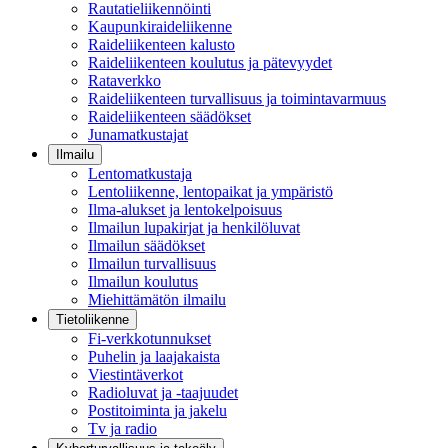
Rautatieliikennöinti
Kaupunkiraideliikenne
Raideliikenteen kalusto
Raideliikenteen koulutus ja pätevyydet
Rataverkko
Raideliikenteen turvallisuus ja toimintavarmuus
Raideliikenteen säädökset
Junamatkustajat
Ilmailu
Lentomatkustaja
Lentoliikenne, lentopaikat ja ympäristö
Ilma-alukset ja lentokelpoisuus
Ilmailun lupakirjat ja henkilöluvat
Ilmailun säädökset
Ilmailun turvallisuus
Ilmailun koulutus
Miehittämätön ilmailu
Tietoliikenne
Fi-verkkotunnukset
Puhelin ja laajakaista
Viestintäverkot
Radioluvat ja -taajuudet
Postitoiminta ja jakelu
Tv ja radio