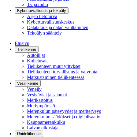
Tv ja radio
Kyberturvallisuus ja tekoäly
Arjen tietoturva
Kyberturvallisuuskeskus
Datatalous ja datan välittäminen
Tekoälyn sääntely
Etusivu
Tieliikenne
Autoilijat
Kuljetusala
Tieliikenteen muut yritykset
Tieliikenteen turvallisuus ja valvonta
Matkustaminen tieliikenteessä
Vesiliikenne
Veneily
Vesiväylät ja satamat
Merikartoitus
Meriympäristö
Merenkulun pätevyydet ja meriterveys
Merenkulun säädökset ja digitalisaatio
Kauppamerenkulku
Laivamatkustajat
Raideliikenne