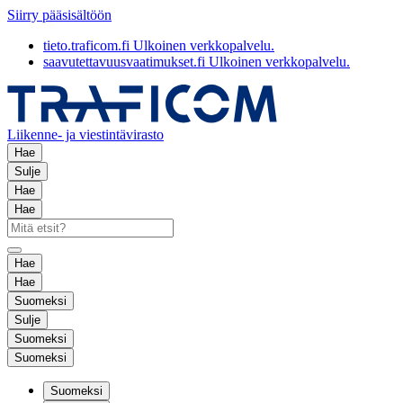
Siirry pääsisältöön
tieto.traficom.fi
Ulkoinen verkkopalvelu.
saavutettavuusvaatimukset.fi
Ulkoinen verkkopalvelu.
Liikenne- ja viestintävirasto
Hae
Sulje
Hae
Hae
Hae
Hae
Suomeksi
Sulje
Suomeksi
Suomeksi
Suomeksi