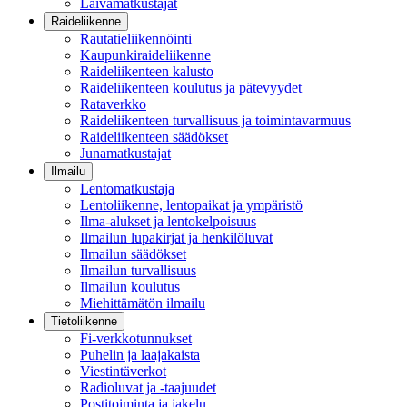
Laivamatkustajat
Raideliikenne
Rautatieliikennöinti
Kaupunkiraideliikenne
Raideliikenteen kalusto
Raideliikenteen koulutus ja pätevyydet
Rataverkko
Raideliikenteen turvallisuus ja toimintavarmuus
Raideliikenteen säädökset
Junamatkustajat
Ilmailu
Lentomatkustaja
Lentoliikenne, lentopaikat ja ympäristö
Ilma-alukset ja lentokelpoisuus
Ilmailun lupakirjat ja henkilöluvat
Ilmailun säädökset
Ilmailun turvallisuus
Ilmailun koulutus
Miehittämätön ilmailu
Tietoliikenne
Fi-verkkotunnukset
Puhelin ja laajakaista
Viestintäverkot
Radioluvat ja -taajuudet
Postitoiminta ja jakelu