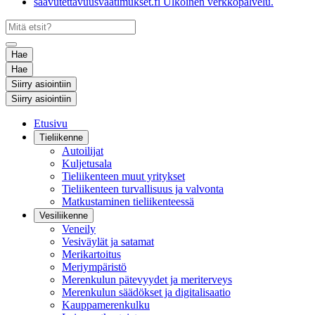
saavutettavuusvaatimukset.fi
Ulkoinen verkkopalvelu.
Hae
Hae
Siirry asiointiin
Siirry asiointiin
Etusivu
Tieliikenne
Autoilijat
Kuljetusala
Tieliikenteen muut yritykset
Tieliikenteen turvallisuus ja valvonta
Matkustaminen tieliikenteessä
Vesiliikenne
Veneily
Vesiväylät ja satamat
Merikartoitus
Meriympäristö
Merenkulun pätevyydet ja meriterveys
Merenkulun säädökset ja digitalisaatio
Kauppamerenkulku