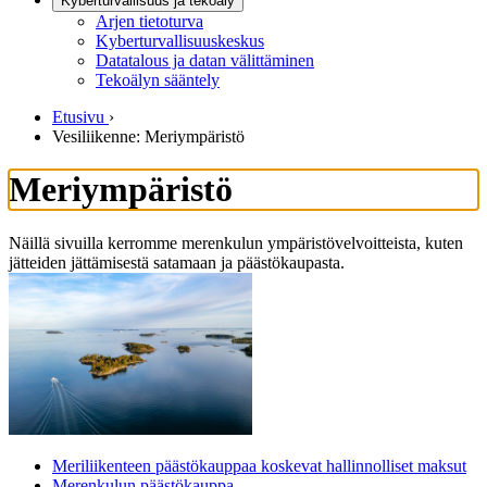
Kyberturvallisuus ja tekoäly
Arjen tietoturva
Kyberturvallisuuskeskus
Datatalous ja datan välittäminen
Tekoälyn sääntely
Etusivu
›
Vesiliikenne: Meriympäristö
Meriympäristö
Näillä sivuilla kerromme merenkulun ympäristövelvoitteista, kuten
jätteiden jättämisestä satamaan ja päästökaupasta.
Meriliikenteen päästökauppaa koskevat hallinnolliset maksut
Merenkulun päästökauppa