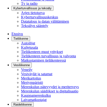
Tv ja radio
Kyberturvallisuus ja tekoäly
Arjen tietoturva
Kyberturvallisuuskeskus
Datatalous ja datan välittäminen
Tekoälyn sääntely
Etusivu
Tieliikenne
Autoilijat
Kuljetusala
Tieliikenteen muut yritykset
Tieliikenteen turvallisuus ja valvonta
Matkustaminen tieliikenteessä
Vesiliikenne
Veneily
Vesiväylät ja satamat
Merikartoitus
Meriympäristö
Merenkulun pätevyydet ja meriterveys
Merenkulun säädökset ja digitalisaatio
Kauppamerenkulku
Laivamatkustajat
Raideliikenne