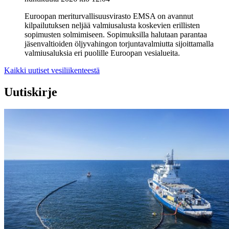
Euroopan meriturvallisuusvirasto EMSA on avannut
kilpailutuksen neljää valmiusalusta koskevien erillisten
sopimusten solmimiseen. Sopimuksilla halutaan parantaa
jäsenvaltioiden öljyvahingon torjuntavalmiutta sijoittamalla
valmiusaluksia eri puolille Euroopan vesialueita.
Kaikki uutiset vesiliikenteestä
Uutiskirje