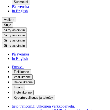
Suomeksi
På svenska
In English
Valikko
Sulje
Siirry asiointiin
Siirry asiointiin
Siirry asiointiin
Siirry asiointiin
På svenska
In English
Etusivu
Tieliikenne
Vesiliikenne
Raideliikenne
Ilmailu
Tietoliikenne
Kyberturvallisuus ja tekoäly
tieto.traficom.fi
Ulkoinen verkkopalvelu.