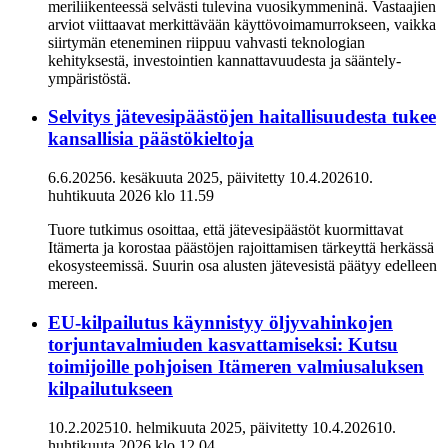
meriliikenteessä selvästi tulevina vuosikymmeninä. Vastaajien
arviot viittaavat merkittävään käyttövoimamurrokseen, vaikka
siirtymän eteneminen riippuu vahvasti teknologian
kehityksestä, investointien kannattavuudesta ja sääntely-
ympäristöstä.
Selvitys jätevesipäästöjen haitallisuudesta tukee
kansallisia päästökieltoja
6.6.2025
6. kesäkuuta 2025
, päivitetty
10.4.2026
10.
huhtikuuta 2026
klo
11.59
Tuore tutkimus osoittaa, että jätevesipäästöt kuormittavat
Itämerta ja korostaa päästöjen rajoittamisen tärkeyttä herkässä
ekosysteemissä. Suurin osa alusten jätevesistä päätyy edelleen
mereen.
EU-kilpailutus käynnistyy öljyvahinkojen
torjuntavalmiuden kasvattamiseksi: Kutsu
toimijoille pohjoisen Itämeren valmiusaluksen
kilpailutukseen
10.2.2025
10. helmikuuta 2025
, päivitetty
10.4.2026
10.
huhtikuuta 2026
klo
12.04