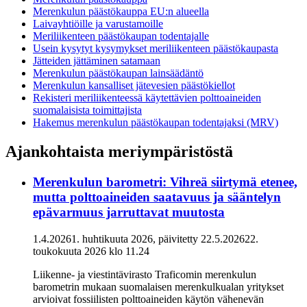
Merenkulun päästökauppa EU:n alueella
Laivayhtiöille ja varustamoille
Meriliikenteen päästökaupan todentajalle
Usein kysytyt kysymykset meriliikenteen päästökaupasta
Jätteiden jättäminen satamaan
Merenkulun päästökaupan lainsäädäntö
Merenkulun kansalliset jätevesien päästökiellot
Rekisteri meriliikenteessä käytettävien polttoaineiden
suomalaisista toimittajista
Hakemus merenkulun päästökaupan todentajaksi (MRV)
Ajankohtaista meriympäristöstä
Merenkulun barometri: Vihreä siirtymä etenee,
mutta polttoaineiden saatavuus ja sääntelyn
epävarmuus jarruttavat muutosta
1.4.2026
1. huhtikuuta 2026
, päivitetty
22.5.2026
22.
toukokuuta 2026
klo
11.24
Liikenne- ja viestintävirasto Traficomin merenkulun
barometrin mukaan suomalaisen merenkulkualan yritykset
arvioivat fossiilisten polttoaineiden käytön vähenevän