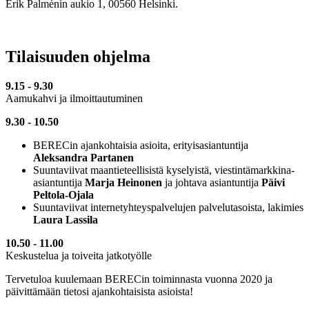
Erik Palménin aukio 1, 00560 Helsinki.
Tilaisuuden ohjelma
9.15 - 9.30
Aamukahvi ja ilmoittautuminen
9.30 - 10.50
BERECin ajankohtaisia asioita, erityisasiantuntija
Aleksandra Partanen
Suuntaviivat maantieteellisistä kyselyistä, viestintämarkkina-
asiantuntija
Marja Heinonen
ja johtava asiantuntija
Päivi
Peltola-Ojala
Suuntaviivat internetyhteyspalvelujen palvelutasoista, lakimies
Laura Lassila
10.50 - 11.00
Keskustelua ja toiveita jatkotyölle
Tervetuloa kuulemaan BERECin toiminnasta vuonna 2020 ja
päivittämään tietosi ajankohtaisista asioista!