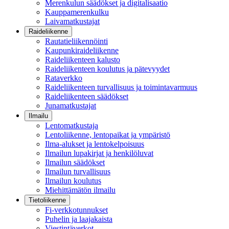
Merenkulun säädökset ja digitalisaatio
Kauppamerenkulku
Laivamatkustajat
Raideliikenne
Rautatieliikennöinti
Kaupunkiraideliikenne
Raideliikenteen kalusto
Raideliikenteen koulutus ja pätevyydet
Rataverkko
Raideliikenteen turvallisuus ja toimintavarmuus
Raideliikenteen säädökset
Junamatkustajat
Ilmailu
Lentomatkustaja
Lentoliikenne, lentopaikat ja ympäristö
Ilma-alukset ja lentokelpoisuus
Ilmailun lupakirjat ja henkilöluvat
Ilmailun säädökset
Ilmailun turvallisuus
Ilmailun koulutus
Miehittämätön ilmailu
Tietoliikenne
Fi-verkkotunnukset
Puhelin ja laajakaista
Viestintäverkot