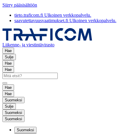
Siirry pääsisältöön
tieto.traficom.fi
Ulkoinen verkkopalvelu.
saavutettavuusvaatimukset.fi
Ulkoinen verkkopalvelu.
Liikenne- ja viestintävirasto
Hae
Sulje
Hae
Hae
Hae
Hae
Suomeksi
Sulje
Suomeksi
Suomeksi
Suomeksi