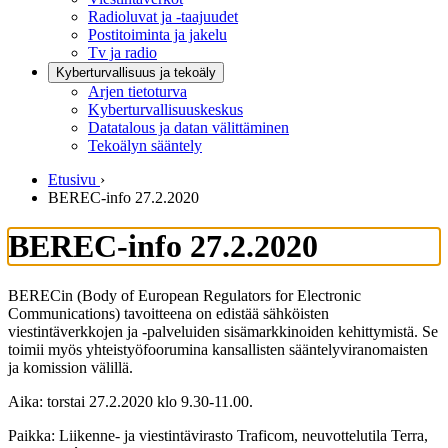
Radioluvat ja -taajuudet
Postitoiminta ja jakelu
Tv ja radio
Kyberturvallisuus ja tekoäly
Arjen tietoturva
Kyberturvallisuuskeskus
Datatalous ja datan välittäminen
Tekoälyn sääntely
Etusivu
›
BEREC-info 27.2.2020
BEREC-info 27.2.2020
BERECin (Body of European Regulators for Electronic
Communications) tavoitteena on edistää sähköisten
viestintäverkkojen ja -palveluiden sisämarkkinoiden kehittymistä. Se
toimii myös yhteistyöfoorumina kansallisten sääntelyviranomaisten
ja komission välillä.
Aika: torstai 27.2.2020 klo 9.30-11.00.
Paikka: Liikenne- ja viestintävirasto Traficom, neuvottelutila Terra,