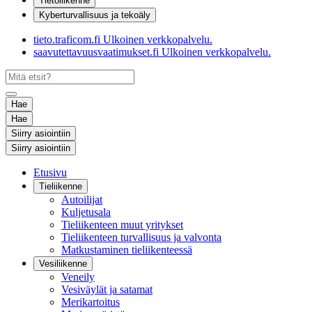
Tietoliikenne
Kyberturvallisuus ja tekoäly
tieto.traficom.fi
Ulkoinen verkkopalvelu.
saavutettavuusvaatimukset.fi
Ulkoinen verkkopalvelu.
Hae
Hae
Siirry asiointiin
Siirry asiointiin
Etusivu
Tieliikenne
Autoilijat
Kuljetusala
Tieliikenteen muut yritykset
Tieliikenteen turvallisuus ja valvonta
Matkustaminen tieliikenteessä
Vesiliikenne
Veneily
Vesiväylät ja satamat
Merikartoitus