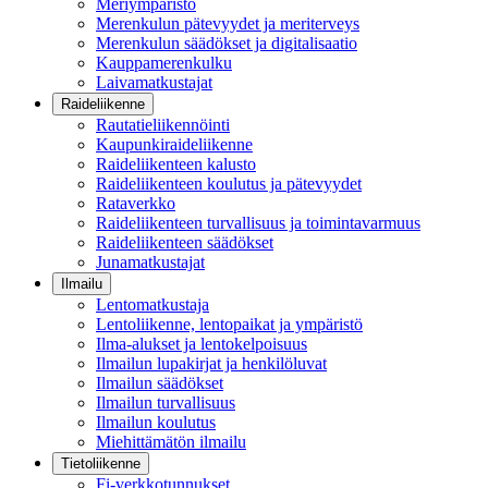
Meriympäristö
Merenkulun pätevyydet ja meriterveys
Merenkulun säädökset ja digitalisaatio
Kauppamerenkulku
Laivamatkustajat
Raideliikenne
Rautatieliikennöinti
Kaupunkiraideliikenne
Raideliikenteen kalusto
Raideliikenteen koulutus ja pätevyydet
Rataverkko
Raideliikenteen turvallisuus ja toimintavarmuus
Raideliikenteen säädökset
Junamatkustajat
Ilmailu
Lentomatkustaja
Lentoliikenne, lentopaikat ja ympäristö
Ilma-alukset ja lentokelpoisuus
Ilmailun lupakirjat ja henkilöluvat
Ilmailun säädökset
Ilmailun turvallisuus
Ilmailun koulutus
Miehittämätön ilmailu
Tietoliikenne
Fi-verkkotunnukset