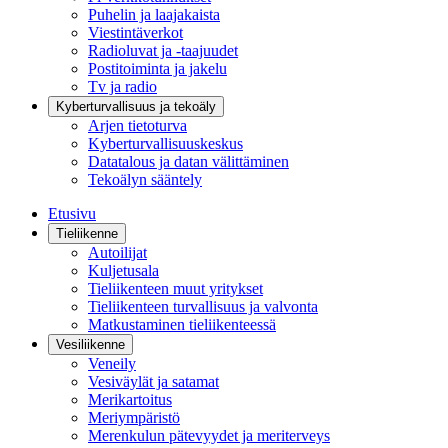
Puhelin ja laajakaista
Viestintäverkot
Radioluvat ja -taajuudet
Postitoiminta ja jakelu
Tv ja radio
Kyberturvallisuus ja tekoäly
Arjen tietoturva
Kyberturvallisuuskeskus
Datatalous ja datan välittäminen
Tekoälyn sääntely
Etusivu
Tieliikenne
Autoilijat
Kuljetusala
Tieliikenteen muut yritykset
Tieliikenteen turvallisuus ja valvonta
Matkustaminen tieliikenteessä
Vesiliikenne
Veneily
Vesiväylät ja satamat
Merikartoitus
Meriympäristö
Merenkulun pätevyydet ja meriterveys