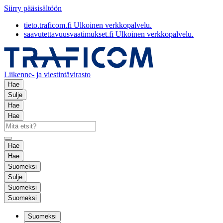
Siirry pääsisältöön
tieto.traficom.fi
Ulkoinen verkkopalvelu.
saavutettavuusvaatimukset.fi
Ulkoinen verkkopalvelu.
Liikenne- ja viestintävirasto
Hae
Sulje
Hae
Hae
Hae
Hae
Suomeksi
Sulje
Suomeksi
Suomeksi
Suomeksi