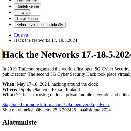
Vesiliikenne
Raideliikenne
Ilmailu
Tietoliikenne
Kyberturvallisuus ja tekoäly
Etusivu
›
Hack the Networks 17.-18.5.2024
Hack the Networks 17.-18.5.202
In 2019 Traficom organized the world's first open 5G Cyber Security
public sector. The second 5G Cyber Security Hack took place virtual
When:
May 17-18, 2024, hacking around the clock
Where:
Dipoli, Otaniemi, Espoo, Finland
What:
5G hack focusing on local private mobile networks and critical
Stay tuned for more information!
Ulkoinen verkkopalvelu.
Sivu on viimeksi päivitetty
25.3.2024
25. maaliskuuta 2024
Alatunniste