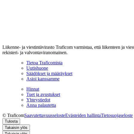
Liikenne- ja viestintävirasto Traficom varmistaa, että liikenteen ja vi
rekisteri- ja valvontaviranomainen.
Tietoa Traficomista
Uutishuone
Säädökset ja määräykset
Asioi kanssamme
Hinnat
Tuet ja avustukset
Yhteystiedot
Anna palautetta
© Traficom
Saavutettavuusseloste
Evästeiden hallinta
Tietosuojaseloste
Tulosta
Takaisin ylös
Takaisin ylös