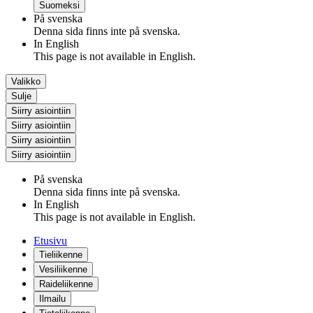
Suomeksi
På svenska
Denna sida finns inte på svenska.
In English
This page is not available in English.
Valikko
Sulje
Siirry asiointiin
Siirry asiointiin
Siirry asiointiin
Siirry asiointiin
På svenska
Denna sida finns inte på svenska.
In English
This page is not available in English.
Etusivu
Tieliikenne
Vesiliikenne
Raideliikenne
Ilmailu