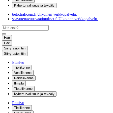
Tietoliikenne
Kyberturvallisuus ja tekoäly
tieto.traficom.fi
Ulkoinen verkkopalvelu.
saavutettavuusvaatimukset.fi
Ulkoinen verkkopalvelu.
Hae
Hae
Siirry asiointiin
Siirry asiointiin
Etusivu
Tieliikenne
Vesiliikenne
Raideliikenne
Ilmailu
Tietoliikenne
Kyberturvallisuus ja tekoäly
Etusivu
Tieliikenne