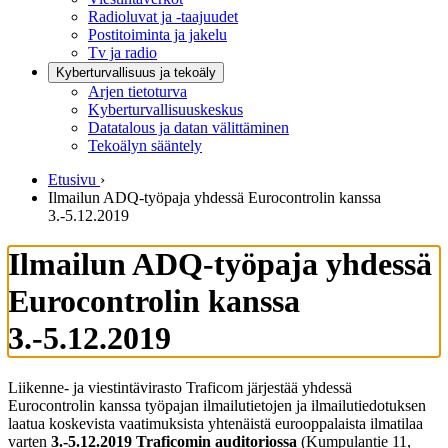
Radioluvat ja -taajuudet
Postitoiminta ja jakelu
Tv ja radio
Kyberturvallisuus ja tekoäly
Arjen tietoturva
Kyberturvallisuuskeskus
Datatalous ja datan välittäminen
Tekoälyn sääntely
Etusivu
›
Ilmailun ADQ-työpaja yhdessä Eurocontrolin kanssa
3.-5.12.2019
Ilmailun ADQ-työpaja yhdessä
Eurocontrolin kanssa
3.-5.12.2019
Liikenne- ja viestintävirasto Traficom järjestää yhdessä
Eurocontrolin kanssa työpajan ilmailutietojen ja ilmailutiedotuksen
laatua koskevista vaatimuksista yhtenäistä eurooppalaista ilmatilaa
varten
3.-5.12.2019 Traficomin auditoriossa
(Kumpulantie 11,