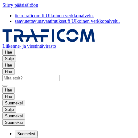
Siirry pääsisältöön
tieto.traficom.fi
Ulkoinen verkkopalvelu.
saavutettavuusvaatimukset.fi
Ulkoinen verkkopalvelu.
Liikenne- ja viestintävirasto
Hae
Sulje
Hae
Hae
Hae
Hae
Suomeksi
Sulje
Suomeksi
Suomeksi
Suomeksi