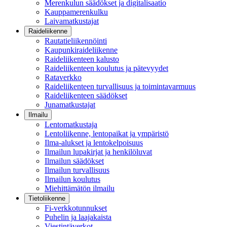
Merenkulun säädökset ja digitalisaatio
Kauppamerenkulku
Laivamatkustajat
Raideliikenne
Rautatieliikennöinti
Kaupunkiraideliikenne
Raideliikenteen kalusto
Raideliikenteen koulutus ja pätevyydet
Rataverkko
Raideliikenteen turvallisuus ja toimintavarmuus
Raideliikenteen säädökset
Junamatkustajat
Ilmailu
Lentomatkustaja
Lentoliikenne, lentopaikat ja ympäristö
Ilma-alukset ja lentokelpoisuus
Ilmailun lupakirjat ja henkilöluvat
Ilmailun säädökset
Ilmailun turvallisuus
Ilmailun koulutus
Miehittämätön ilmailu
Tietoliikenne
Fi-verkkotunnukset
Puhelin ja laajakaista
Viestintäverkot