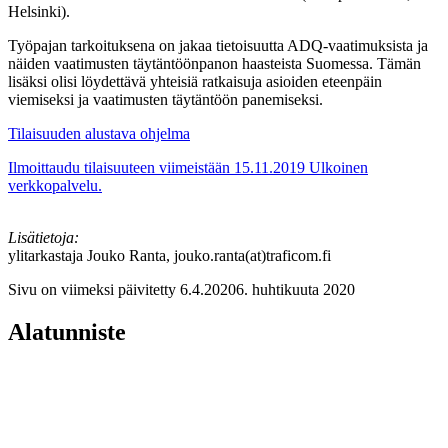
Helsinki).
Työpajan tarkoituksena on jakaa tietoisuutta ADQ-vaatimuksista ja
näiden vaatimusten täytäntöönpanon haasteista Suomessa. Tämän
lisäksi olisi löydettävä yhteisiä ratkaisuja asioiden eteenpäin
viemiseksi ja vaatimusten täytäntöön panemiseksi.
Tilaisuuden alustava ohjelma
Ilmoittaudu tilaisuuteen viimeistään 15.11.2019
Ulkoinen
verkkopalvelu.
Lisätietoja:
ylitarkastaja Jouko Ranta, jouko.ranta(at)traficom.fi
Sivu on viimeksi päivitetty
6.4.2020
6. huhtikuuta 2020
Alatunniste