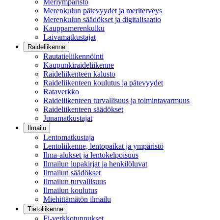
Meriympäristö
Merenkulun pätevyydet ja meriterveys
Merenkulun säädökset ja digitalisaatio
Kauppamerenkulku
Laivamatkustajat
Raideliikenne
Rautatieliikennöinti
Kaupunkiraideliikenne
Raideliikenteen kalusto
Raideliikenteen koulutus ja pätevyydet
Rataverkko
Raideliikenteen turvallisuus ja toimintavarmuus
Raideliikenteen säädökset
Junamatkustajat
Ilmailu
Lentomatkustaja
Lentoliikenne, lentopaikat ja ympäristö
Ilma-alukset ja lentokelpoisuus
Ilmailun lupakirjat ja henkilöluvat
Ilmailun säädökset
Ilmailun turvallisuus
Ilmailun koulutus
Miehittämätön ilmailu
Tietoliikenne
Fi-verkkotunnukset