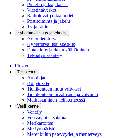
Puhelin ja laajakaista
Viestintäverkot
Radioluvat ja -taajuudet
Postitoiminta ja jakelu
Tv ja radio
Kyberturvallisuus ja tekoäly
Arjen tietoturva
Kyberturvallisuuskeskus
Datatalous ja datan välittäminen
Tekoälyn sääntely
Etusivu
Tieliikenne
Autoilijat
Kuljetusala
Tieliikenteen muut yritykset
Tieliikenteen turvallisuus ja valvonta
Matkustaminen tieliikenteessä
Vesiliikenne
Veneily
Vesiväylät ja satamat
Merikartoitus
Meriympäristö
Merenkulun pätevyydet ja meriterveys