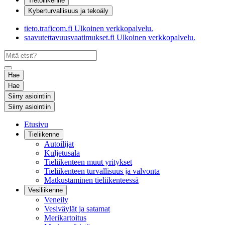
Tietoliikenne
Kyberturvallisuus ja tekoäly
tieto.traficom.fi
Ulkoinen verkkopalvelu.
saavutettavuusvaatimukset.fi
Ulkoinen verkkopalvelu.
Hae
Hae
Siirry asiointiin
Siirry asiointiin
Etusivu
Tieliikenne
Autoilijat
Kuljetusala
Tieliikenteen muut yritykset
Tieliikenteen turvallisuus ja valvonta
Matkustaminen tieliikenteessä
Vesiliikenne
Veneily
Vesiväylät ja satamat
Merikartoitus