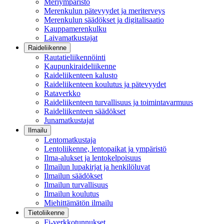
Meriympäristö
Merenkulun pätevyydet ja meriterveys
Merenkulun säädökset ja digitalisaatio
Kauppamerenkulku
Laivamatkustajat
Raideliikenne
Rautatieliikennöinti
Kaupunkiraideliikenne
Raideliikenteen kalusto
Raideliikenteen koulutus ja pätevyydet
Rataverkko
Raideliikenteen turvallisuus ja toimintavarmuus
Raideliikenteen säädökset
Junamatkustajat
Ilmailu
Lentomatkustaja
Lentoliikenne, lentopaikat ja ympäristö
Ilma-alukset ja lentokelpoisuus
Ilmailun lupakirjat ja henkilöluvat
Ilmailun säädökset
Ilmailun turvallisuus
Ilmailun koulutus
Miehittämätön ilmailu
Tietoliikenne
Fi-verkkotunnukset