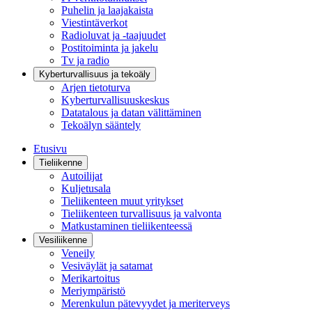
Puhelin ja laajakaista
Viestintäverkot
Radioluvat ja -taajuudet
Postitoiminta ja jakelu
Tv ja radio
Kyberturvallisuus ja tekoäly
Arjen tietoturva
Kyberturvallisuuskeskus
Datatalous ja datan välittäminen
Tekoälyn sääntely
Etusivu
Tieliikenne
Autoilijat
Kuljetusala
Tieliikenteen muut yritykset
Tieliikenteen turvallisuus ja valvonta
Matkustaminen tieliikenteessä
Vesiliikenne
Veneily
Vesiväylät ja satamat
Merikartoitus
Meriympäristö
Merenkulun pätevyydet ja meriterveys