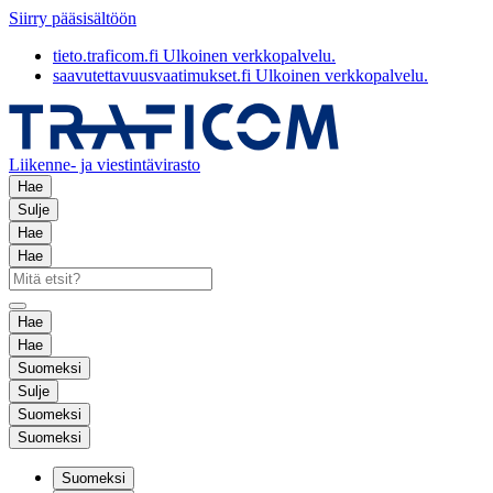
Siirry pääsisältöön
tieto.traficom.fi
Ulkoinen verkkopalvelu.
saavutettavuusvaatimukset.fi
Ulkoinen verkkopalvelu.
Liikenne- ja viestintävirasto
Hae
Sulje
Hae
Hae
Hae
Hae
Suomeksi
Sulje
Suomeksi
Suomeksi
Suomeksi