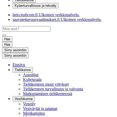
Tietoliikenne
Kyberturvallisuus ja tekoäly
tieto.traficom.fi
Ulkoinen verkkopalvelu.
saavutettavuusvaatimukset.fi
Ulkoinen verkkopalvelu.
Hae
Hae
Siirry asiointiin
Siirry asiointiin
Etusivu
Tieliikenne
Autoilijat
Kuljetusala
Tieliikenteen muut yritykset
Tieliikenteen turvallisuus ja valvonta
Matkustaminen tieliikenteessä
Vesiliikenne
Veneily
Vesiväylät ja satamat
Merikartoitus