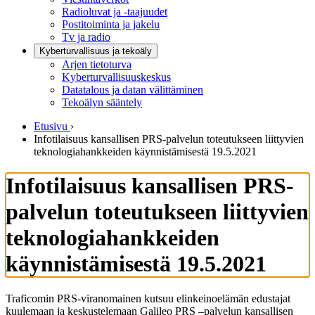
Radioluvat ja -taajuudet
Postitoiminta ja jakelu
Tv ja radio
Kyberturvallisuus ja tekoäly
Arjen tietoturva
Kyberturvallisuuskeskus
Datatalous ja datan välittäminen
Tekoälyn sääntely
Etusivu
›
Infotilaisuus kansallisen PRS-palvelun toteutukseen liittyvien
teknologiahankkeiden käynnistämisestä 19.5.2021
Infotilaisuus kansallisen PRS-
palvelun toteutukseen liittyvien
teknologiahankkeiden
käynnistämisestä 19.5.2021
Traficomin PRS-viranomainen kutsuu elinkeinoelämän edustajat
kuulemaan ja keskustelemaan Galileo PRS –palvelun kansallisen