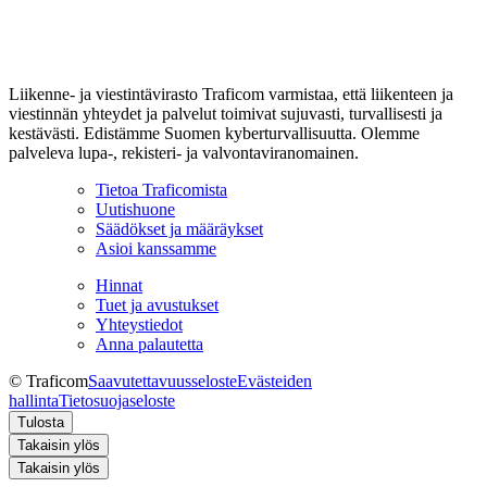
Liikenne- ja viestintävirasto Traficom varmistaa, että liikenteen ja
viestinnän yhteydet ja palvelut toimivat sujuvasti, turvallisesti ja
kestävästi. Edistämme Suomen kyberturvallisuutta. Olemme
palveleva lupa-, rekisteri- ja valvontaviranomainen.
Tietoa Traficomista
Uutishuone
Säädökset ja määräykset
Asioi kanssamme
Hinnat
Tuet ja avustukset
Yhteystiedot
Anna palautetta
© Traficom
Saavutettavuusseloste
Evästeiden
hallinta
Tietosuojaseloste
Tulosta
Takaisin ylös
Takaisin ylös