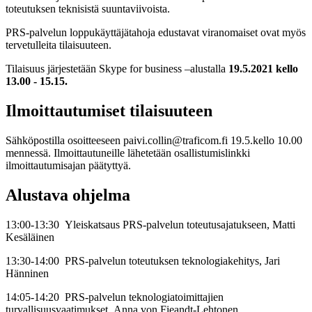
toteutuksen teknisistä suuntaviivoista.
PRS-palvelun loppukäyttäjätahoja edustavat viranomaiset ovat myös
tervetulleita tilaisuuteen.
Tilaisuus järjestetään Skype for business –alustalla
19.5.2021 kello
13.00 - 15.15.
Ilmoittautumiset tilaisuuteen
Sähköpostilla osoitteeseen paivi.collin@traficom.fi 19.5.kello 10.00
mennessä. Ilmoittautuneille lähetetään osallistumislinkki
ilmoittautumisajan päätyttyä.
Alustava ohjelma
13:00-13:30 Yleiskatsaus PRS-palvelun toteutusajatukseen, Matti
Kesäläinen
13:30-14:00 PRS-palvelun toteutuksen teknologiakehitys, Jari
Hänninen
14:05-14:20 PRS-palvelun teknologiatoimittajien
turvallisuusvaatimukset, Anna von Fieandt-Lehtonen