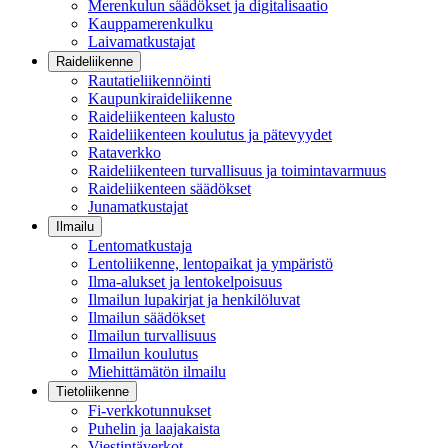
Merenkulun säädökset ja digitalisaatio
Kauppamerenkulku
Laivamatkustajat
Raideliikenne
Rautatieliikennöinti
Kaupunkiraideliikenne
Raideliikenteen kalusto
Raideliikenteen koulutus ja pätevyydet
Rataverkko
Raideliikenteen turvallisuus ja toimintavarmuus
Raideliikenteen säädökset
Junamatkustajat
Ilmailu
Lentomatkustaja
Lentoliikenne, lentopaikat ja ympäristö
Ilma-alukset ja lentokelpoisuus
Ilmailun lupakirjat ja henkilöluvat
Ilmailun säädökset
Ilmailun turvallisuus
Ilmailun koulutus
Miehittämätön ilmailu
Tietoliikenne
Fi-verkkotunnukset
Puhelin ja laajakaista
Viestintäverkot