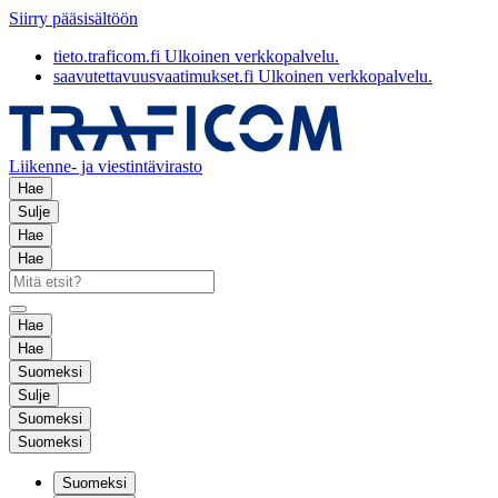
Siirry pääsisältöön
tieto.traficom.fi
Ulkoinen verkkopalvelu.
saavutettavuusvaatimukset.fi
Ulkoinen verkkopalvelu.
Liikenne- ja viestintävirasto
Hae
Sulje
Hae
Hae
Hae
Hae
Suomeksi
Sulje
Suomeksi
Suomeksi
Suomeksi