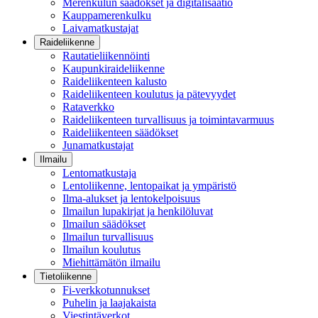
Merenkulun säädökset ja digitalisaatio
Kauppamerenkulku
Laivamatkustajat
Raideliikenne
Rautatieliikennöinti
Kaupunkiraideliikenne
Raideliikenteen kalusto
Raideliikenteen koulutus ja pätevyydet
Rataverkko
Raideliikenteen turvallisuus ja toimintavarmuus
Raideliikenteen säädökset
Junamatkustajat
Ilmailu
Lentomatkustaja
Lentoliikenne, lentopaikat ja ympäristö
Ilma-alukset ja lentokelpoisuus
Ilmailun lupakirjat ja henkilöluvat
Ilmailun säädökset
Ilmailun turvallisuus
Ilmailun koulutus
Miehittämätön ilmailu
Tietoliikenne
Fi-verkkotunnukset
Puhelin ja laajakaista
Viestintäverkot