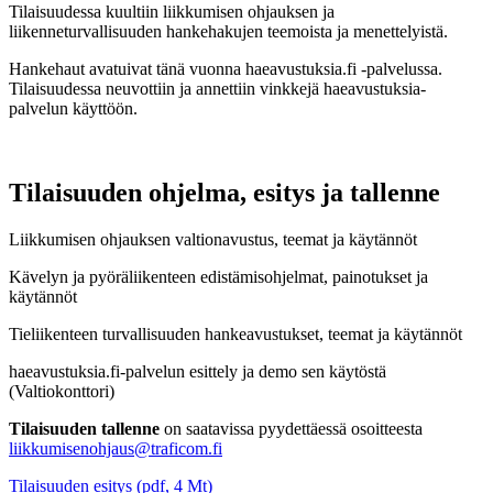
Tilaisuudessa kuultiin liikkumisen ohjauksen ja
liikenneturvallisuuden hankehakujen teemoista ja menettelyistä.
Hankehaut avatuivat tänä vuonna haeavustuksia.fi -palvelussa.
Tilaisuudessa neuvottiin ja annettiin vinkkejä haeavustuksia-
palvelun käyttöön.
Tilaisuuden ohjelma, esitys ja tallenne
Liikkumisen ohjauksen valtionavustus, teemat ja käytännöt
Kävelyn ja pyöräliikenteen edistämisohjelmat, painotukset ja
käytännöt
Tieliikenteen turvallisuuden hankeavustukset, teemat ja käytännöt
haeavustuksia.fi-palvelun esittely ja demo sen käytöstä
(Valtiokonttori)
Tilaisuuden tallenne
on saatavissa pyydettäessä osoitteesta
liikkumisenohjaus@traficom.fi
Tilaisuuden esitys (pdf, 4 Mt)