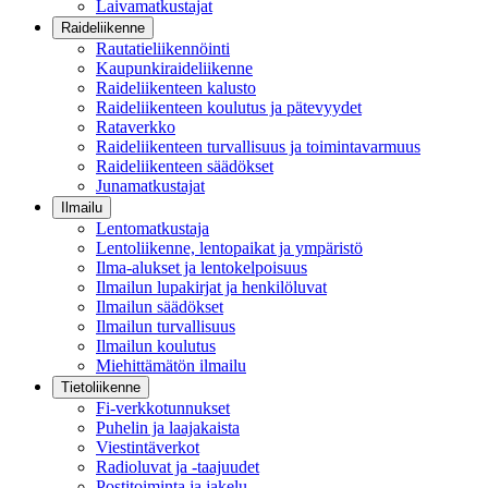
Laivamatkustajat
Raideliikenne
Rautatieliikennöinti
Kaupunkiraideliikenne
Raideliikenteen kalusto
Raideliikenteen koulutus ja pätevyydet
Rataverkko
Raideliikenteen turvallisuus ja toimintavarmuus
Raideliikenteen säädökset
Junamatkustajat
Ilmailu
Lentomatkustaja
Lentoliikenne, lentopaikat ja ympäristö
Ilma-alukset ja lentokelpoisuus
Ilmailun lupakirjat ja henkilöluvat
Ilmailun säädökset
Ilmailun turvallisuus
Ilmailun koulutus
Miehittämätön ilmailu
Tietoliikenne
Fi-verkkotunnukset
Puhelin ja laajakaista
Viestintäverkot
Radioluvat ja -taajuudet
Postitoiminta ja jakelu