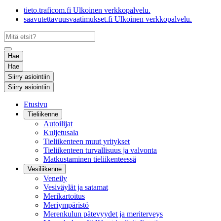
tieto.traficom.fi
Ulkoinen verkkopalvelu.
saavutettavuusvaatimukset.fi
Ulkoinen verkkopalvelu.
Hae
Hae
Siirry asiointiin
Siirry asiointiin
Etusivu
Tieliikenne
Autoilijat
Kuljetusala
Tieliikenteen muut yritykset
Tieliikenteen turvallisuus ja valvonta
Matkustaminen tieliikenteessä
Vesiliikenne
Veneily
Vesiväylät ja satamat
Merikartoitus
Meriympäristö
Merenkulun pätevyydet ja meriterveys