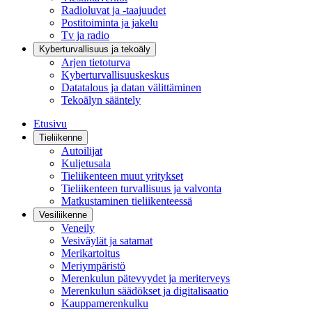
Radioluvat ja -taajuudet
Postitoiminta ja jakelu
Tv ja radio
Kyberturvallisuus ja tekoäly
Arjen tietoturva
Kyberturvallisuuskeskus
Datatalous ja datan välittäminen
Tekoälyn sääntely
Etusivu
Tieliikenne
Autoilijat
Kuljetusala
Tieliikenteen muut yritykset
Tieliikenteen turvallisuus ja valvonta
Matkustaminen tieliikenteessä
Vesiliikenne
Veneily
Vesiväylät ja satamat
Merikartoitus
Meriympäristö
Merenkulun pätevyydet ja meriterveys
Merenkulun säädökset ja digitalisaatio
Kauppamerenkulku