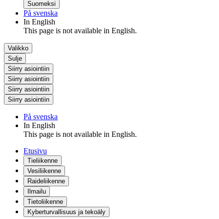
Suomeksi
På svenska
In English
This page is not available in English.
Valikko
Sulje
Siirry asiointiin
Siirry asiointiin
Siirry asiointiin
Siirry asiointiin
På svenska
In English
This page is not available in English.
Etusivu
Tieliikenne
Vesiliikenne
Raideliikenne
Ilmailu
Tietoliikenne
Kyberturvallisuus ja tekoäly