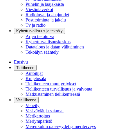
Puhelin ja laajakaista
Viestintäverkot
Radioluvat ja -taajuudet
Postitoiminta ja jakelu
Tv ja radio
Kyberturvallisuus ja tekoäly
Arjen tietoturva
Kyberturvallisuuskeskus
Datatalous ja datan välittäminen
Tekoälyn sääntely
Etusivu
Tieliikenne
Autoilijat
Kuljetusala
Tieliikenteen muut yritykset
Tieliikenteen turvallisuus ja valvonta
Matkustaminen tieliikenteessä
Vesiliikenne
Veneily
Vesiväylät ja satamat
Merikartoitus
Meriympäristö
Merenkulun pätevyydet ja meriterveys