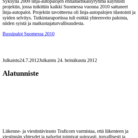
Syksyllä 2009 linja-autopalojen ennaltaehkäisyryhmä käynnisti
projektin, jossa tutkittiin kaikki Suomessa vuonna 2010 sattuneet
linja-autopalot. Projektin tavoitteena oli linja-autopalojen tilastointi ja
syiden selvitys. Tutkintaraportissa tuli esittää yhteenveto paloista,
niiden syistä ja matkustajaturvallisuudesta.
Bussipalot Suomessa 2010
Julkaistu
24.7.2012
Julkaistu 24. heinäkuuta 2012
Alatunniste
Liikenne- ja viestintävirasto Traficom varmistaa, että liikenteen ja
viestinnän yhteydet ja palvelut toimivat sujuvasti, turvallisesti ja