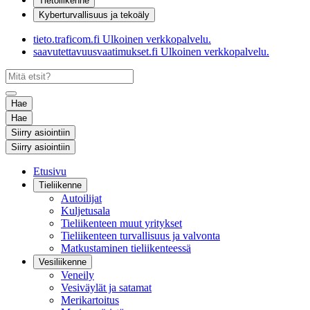
Tietoliikenne
Kyberturvallisuus ja tekoäly
tieto.traficom.fi
Ulkoinen verkkopalvelu.
saavutettavuusvaatimukset.fi
Ulkoinen verkkopalvelu.
Hae
Hae
Siirry asiointiin
Siirry asiointiin
Etusivu
Tieliikenne
Autoilijat
Kuljetusala
Tieliikenteen muut yritykset
Tieliikenteen turvallisuus ja valvonta
Matkustaminen tieliikenteessä
Vesiliikenne
Veneily
Vesiväylät ja satamat
Merikartoitus