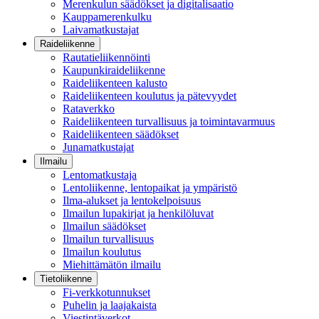
Merenkulun säädökset ja digitalisaatio
Kauppamerenkulku
Laivamatkustajat
Raideliikenne
Rautatieliikennöinti
Kaupunkiraideliikenne
Raideliikenteen kalusto
Raideliikenteen koulutus ja pätevyydet
Rataverkko
Raideliikenteen turvallisuus ja toimintavarmuus
Raideliikenteen säädökset
Junamatkustajat
Ilmailu
Lentomatkustaja
Lentoliikenne, lentopaikat ja ympäristö
Ilma-alukset ja lentokelpoisuus
Ilmailun lupakirjat ja henkilöluvat
Ilmailun säädökset
Ilmailun turvallisuus
Ilmailun koulutus
Miehittämätön ilmailu
Tietoliikenne
Fi-verkkotunnukset
Puhelin ja laajakaista
Viestintäverkot