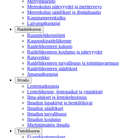
Meriympäristö
Merenkulun pätevyydet ja meriterveys
Merenkulun säädökset ja digitalisaatio
Kauppamerenkulku
Laivamatkustajat
Raideliikenne
Rautatieliikennöinti
Kaupunkiraideliikenne
Raideliikenteen kalusto
Raideliikenteen koulutus ja pätevyydet
Rataverkko
Raideliikenteen turvallisuus ja toimintavarmuus
Raideliikenteen säädökset
Junamatkustajat
Ilmailu
Lentomatkustaja
Lentoliikenne, lentopaikat ja ympäristö
Ilma-alukset ja lentokelpoisuus
Ilmailun lupakirjat ja henkilöluvat
Ilmailun säädökset
Ilmailun turvallisuus
Ilmailun koulutus
Miehittämätön ilmailu
Tietoliikenne
Fi-verkkotunnukset