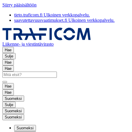
Siirry pääsisältöön
tieto.traficom.fi
Ulkoinen verkkopalvelu.
saavutettavuusvaatimukset.fi
Ulkoinen verkkopalvelu.
Liikenne- ja viestintävirasto
Hae
Sulje
Hae
Hae
Hae
Hae
Suomeksi
Sulje
Suomeksi
Suomeksi
Suomeksi