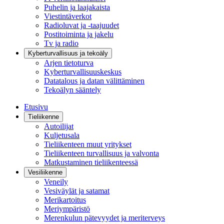
Puhelin ja laajakaista
Viestintäverkot
Radioluvat ja -taajuudet
Postitoiminta ja jakelu
Tv ja radio
Kyberturvallisuus ja tekoäly
Arjen tietoturva
Kyberturvallisuuskeskus
Datatalous ja datan välittäminen
Tekoälyn sääntely
Etusivu
Tieliikenne
Autoilijat
Kuljetusala
Tieliikenteen muut yritykset
Tieliikenteen turvallisuus ja valvonta
Matkustaminen tieliikenteessä
Vesiliikenne
Veneily
Vesiväylät ja satamat
Merikartoitus
Meriympäristö
Merenkulun pätevyydet ja meriterveys