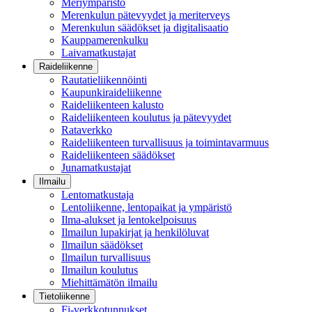
Meriympäristö
Merenkulun pätevyydet ja meriterveys
Merenkulun säädökset ja digitalisaatio
Kauppamerenkulku
Laivamatkustajat
Raideliikenne
Rautatieliikennöinti
Kaupunkiraideliikenne
Raideliikenteen kalusto
Raideliikenteen koulutus ja pätevyydet
Rataverkko
Raideliikenteen turvallisuus ja toimintavarmuus
Raideliikenteen säädökset
Junamatkustajat
Ilmailu
Lentomatkustaja
Lentoliikenne, lentopaikat ja ympäristö
Ilma-alukset ja lentokelpoisuus
Ilmailun lupakirjat ja henkilöluvat
Ilmailun säädökset
Ilmailun turvallisuus
Ilmailun koulutus
Miehittämätön ilmailu
Tietoliikenne
Fi-verkkotunnukset