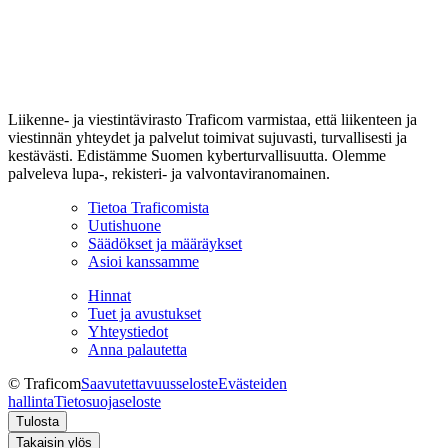
Liikenne- ja viestintävirasto Traficom varmistaa, että liikenteen ja
viestinnän yhteydet ja palvelut toimivat sujuvasti, turvallisesti ja
kestävästi. Edistämme Suomen kyberturvallisuutta. Olemme
palveleva lupa-, rekisteri- ja valvontaviranomainen.
Tietoa Traficomista
Uutishuone
Säädökset ja määräykset
Asioi kanssamme
Hinnat
Tuet ja avustukset
Yhteystiedot
Anna palautetta
© Traficom
Saavutettavuusseloste
Evästeiden
hallinta
Tietosuojaseloste
Tulosta
Takaisin ylös