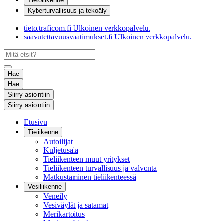
Tietoliikenne
Kyberturvallisuus ja tekoäly
tieto.traficom.fi
Ulkoinen verkkopalvelu.
saavutettavuusvaatimukset.fi
Ulkoinen verkkopalvelu.
Hae
Hae
Siirry asiointiin
Siirry asiointiin
Etusivu
Tieliikenne
Autoilijat
Kuljetusala
Tieliikenteen muut yritykset
Tieliikenteen turvallisuus ja valvonta
Matkustaminen tieliikenteessä
Vesiliikenne
Veneily
Vesiväylät ja satamat
Merikartoitus