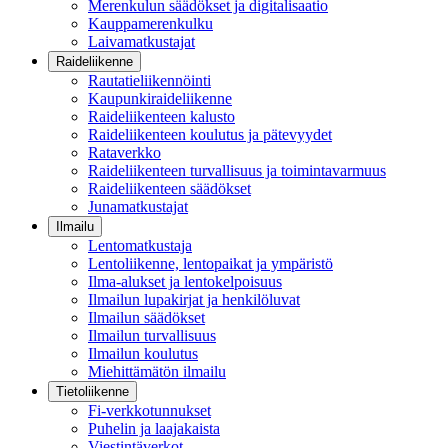
Merenkulun säädökset ja digitalisaatio
Kauppamerenkulku
Laivamatkustajat
Raideliikenne
Rautatieliikennöinti
Kaupunkiraideliikenne
Raideliikenteen kalusto
Raideliikenteen koulutus ja pätevyydet
Rataverkko
Raideliikenteen turvallisuus ja toimintavarmuus
Raideliikenteen säädökset
Junamatkustajat
Ilmailu
Lentomatkustaja
Lentoliikenne, lentopaikat ja ympäristö
Ilma-alukset ja lentokelpoisuus
Ilmailun lupakirjat ja henkilöluvat
Ilmailun säädökset
Ilmailun turvallisuus
Ilmailun koulutus
Miehittämätön ilmailu
Tietoliikenne
Fi-verkkotunnukset
Puhelin ja laajakaista
Viestintäverkot