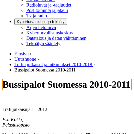
Radioluvat ja -taajuudet
Postitoiminta ja jakelu
Tv ja radio
Kyberturvallisuus ja tekoäly
Arjen tietoturva
Kyberturvallisuuskeskus
Datatalous ja datan välittäminen
Tekoälyn sääntely
Etusivu
›
Uutishuone
›
Trafin julkaisut ja tutkimukset 2010-2018
›
Bussipalot Suomessa 2010-2011
Bussipalot Suomessa 2010-2011
Trafi julkaisuja 11-2012
Esa Kokki,
Pelastusopisto