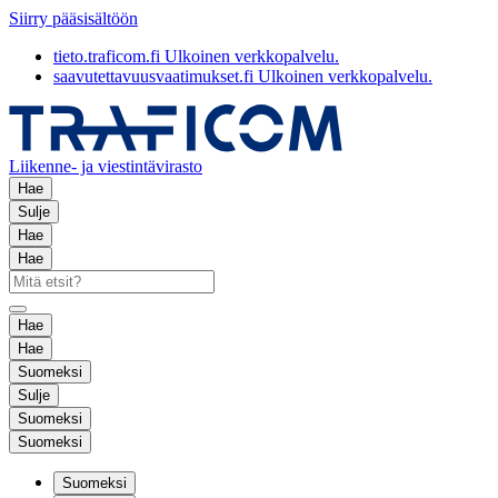
Siirry pääsisältöön
tieto.traficom.fi
Ulkoinen verkkopalvelu.
saavutettavuusvaatimukset.fi
Ulkoinen verkkopalvelu.
Liikenne- ja viestintävirasto
Hae
Sulje
Hae
Hae
Hae
Hae
Suomeksi
Sulje
Suomeksi
Suomeksi
Suomeksi