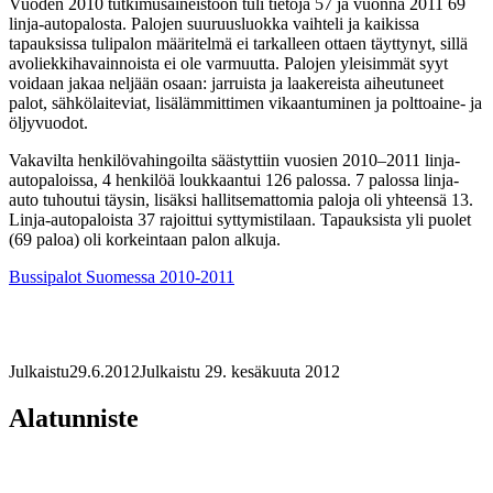
Vuoden 2010 tutkimusaineistoon tuli tietoja 57 ja vuonna 2011 69
linja-autopalosta. Palojen suuruusluokka vaihteli ja kaikissa
tapauksissa tulipalon määritelmä ei tarkalleen ottaen täyttynyt, sillä
avoliekkihavainnoista ei ole varmuutta. Palojen yleisimmät syyt
voidaan jakaa neljään osaan: jarruista ja laakereista aiheutuneet
palot, sähkölaiteviat, lisälämmittimen vikaantuminen ja polttoaine- ja
öljyvuodot.
Vakavilta henkilövahingoilta säästyttiin vuosien 2010–2011 linja-
autopaloissa, 4 henkilöä loukkaantui 126 palossa. 7 palossa linja-
auto tuhoutui täysin, lisäksi hallitsemattomia paloja oli yhteensä 13.
Linja-autopaloista 37 rajoittui syttymistilaan. Tapauksista yli puolet
(69 paloa) oli korkeintaan palon alkuja.
Bussipalot Suomessa 2010-2011
Julkaistu
29.6.2012
Julkaistu 29. kesäkuuta 2012
Alatunniste