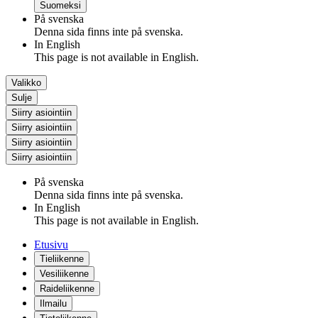
Suomeksi
På svenska
Denna sida finns inte på svenska.
In English
This page is not available in English.
Valikko
Sulje
Siirry asiointiin
Siirry asiointiin
Siirry asiointiin
Siirry asiointiin
På svenska
Denna sida finns inte på svenska.
In English
This page is not available in English.
Etusivu
Tieliikenne
Vesiliikenne
Raideliikenne
Ilmailu