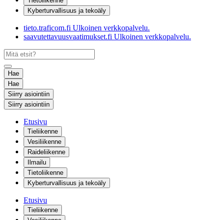
Tietoliikenne
Kyberturvallisuus ja tekoäly
tieto.traficom.fi
Ulkoinen verkkopalvelu.
saavutettavuusvaatimukset.fi
Ulkoinen verkkopalvelu.
Hae
Hae
Siirry asiointiin
Siirry asiointiin
Etusivu
Tieliikenne
Vesiliikenne
Raideliikenne
Ilmailu
Tietoliikenne
Kyberturvallisuus ja tekoäly
Etusivu
Tieliikenne