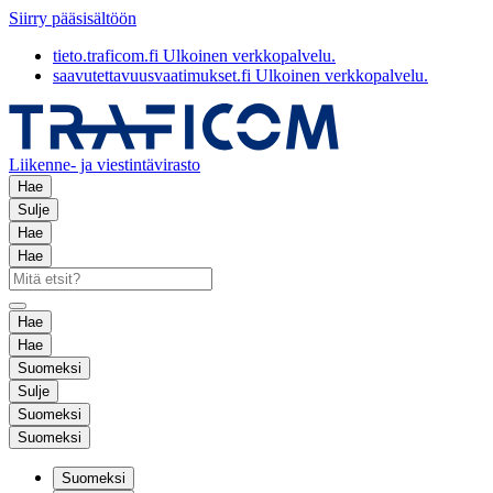
Siirry pääsisältöön
tieto.traficom.fi
Ulkoinen verkkopalvelu.
saavutettavuusvaatimukset.fi
Ulkoinen verkkopalvelu.
Liikenne- ja viestintävirasto
Hae
Sulje
Hae
Hae
Hae
Hae
Suomeksi
Sulje
Suomeksi
Suomeksi
Suomeksi