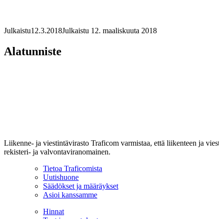
Julkaistu
12.3.2018
Julkaistu 12. maaliskuuta 2018
Alatunniste
Liikenne- ja viestintävirasto Traficom varmistaa, että liikenteen ja vi
rekisteri- ja valvontaviranomainen.
Tietoa Traficomista
Uutishuone
Säädökset ja määräykset
Asioi kanssamme
Hinnat