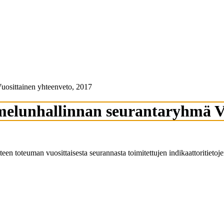
uosittainen yhteenveto, 2017
melunhallinnan seurantaryhmä Vu
en toteuman vuosittaisesta seurannasta toimitettujen indikaattoritietoje