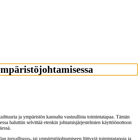
 ympäristöjohtamisessa
skulttuuria ja ympäristön kannalta vastuullista toimintatapaa. Tämän
essa haluttiin selvittää etenkin johtamisjärjestelmien käyttöönottoon
äessä.
alan turvallisuus- tai ympäristöjohtamiseen liittyviä toimintatapoja ja