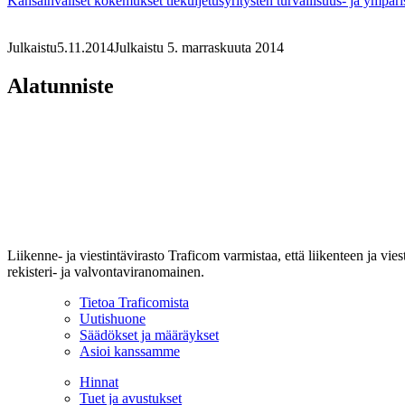
Kansainväliset kokemukset tiekuljetusyritysten turvallisuus- ja ympär
Julkaistu
5.11.2014
Julkaistu 5. marraskuuta 2014
Alatunniste
Liikenne- ja viestintävirasto Traficom varmistaa, että liikenteen ja vi
rekisteri- ja valvontaviranomainen.
Tietoa Traficomista
Uutishuone
Säädökset ja määräykset
Asioi kanssamme
Hinnat
Tuet ja avustukset