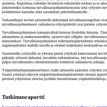
asenteita. Raportissa esitetään tiivistetysti tarkastellut teokset ja se
tärkeimmiksi koetuista turvallisuusjohtamiskeinoista sekä yritysten tur
kehittämisen kannalta sekä suositukset jatkotutkimuksille.
Tarkasteltujen teosten perusteella tärkeimpiä turvallisuusongelmia ovat r
turvallisuusjohtamiseen vaikuttavia erityispiirteitä ovat pienten yritys
Turvallisuusjohtamisen kansainvälisiä keinoja löydettiin lukuisia. Tämä
aikataulutus ja matkasuunnittelu, ajoneuvojen ylläpito, turvallisuustason
tunnustukset. Turvallisuusjohtamisen todentamisjärjestelmien tehokkuude
organisaatioiden kaikilla tasoilla ja etenkin kuljettajien keskuudessa 
Suurimmilla yrityksillä on yleensä pieniä yrityksiä kattavammat turvall
pidetään yleisesti tärkeänä, havaittiin tutkimuksessa, että turvallisuus
paljon turvallisuuden edistämistoimiin kriittisesti suhtautuvia johtajia.
Ympäristöjohtamisjärjestelmien osalta tarkastelu painottui yritysten ymp
Suuret yritykset näkevät ympäristöjohtamisjärjestelmät yleensä tarpeelli
pienissä yrityksissä yleensä pyritään huomioimaan ympäristöseikkoja
Tutkimusraportti