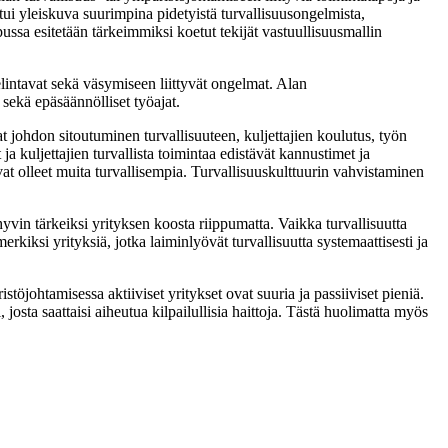
ostui yleiskuva suurimpina pidetyistä turvallisuusongelmista,
ussa esitetään tärkeimmiksi koetut tekijät vastuullisuusmallin
t elintavat sekä väsymiseen liittyvät ongelmat. Alan
 sekä epäsäännölliset työajat.
t johdon sitoutuminen turvallisuuteen, kuljettajien koulutus, työn
ja kuljettajien turvallista toimintaa edistävät kannustimet ja
vat olleet muita turvallisempia. Turvallisuuskulttuurin vahvistaminen
yvin tärkeiksi yrityksen koosta riippumatta. Vaikka turvallisuutta
rkiksi yrityksiä, jotka laiminlyövät turvallisuutta systemaattisesti ja
töjohtamisessa aktiiviset yritykset ovat suuria ja passiiviset pieniä.
josta saattaisi aiheutua kilpailullisia haittoja. Tästä huolimatta myös