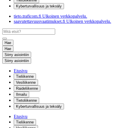
Tietoliikenne
Kyberturvallisuus ja tekoäly
tieto.traficom.fi
Ulkoinen verkkopalvelu.
saavutettavuusvaatimukset.fi
Ulkoinen verkkopalvelu.
Hae
Hae
Siirry asiointiin
Siirry asiointiin
Etusivu
Tieliikenne
Vesiliikenne
Raideliikenne
Ilmailu
Tietoliikenne
Kyberturvallisuus ja tekoäly
Etusivu
Tieliikenne