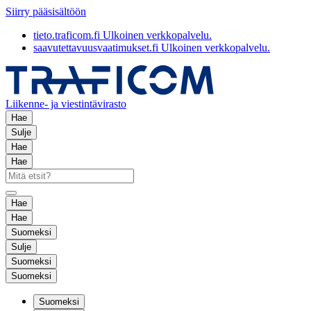
Siirry pääsisältöön
tieto.traficom.fi
Ulkoinen verkkopalvelu.
saavutettavuusvaatimukset.fi
Ulkoinen verkkopalvelu.
Liikenne- ja viestintävirasto
Hae
Sulje
Hae
Hae
Hae
Hae
Suomeksi
Sulje
Suomeksi
Suomeksi
Suomeksi