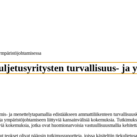
 ympäristöjohtamisessa
ljetusyritysten turvallisuus- ja
htamis- ja menettelytapamallia edistääkseen ammattiliikenteen turvallisuu
s- ja ympäristöjohtamiseen liittyviä kansainvälisiä kokemuksia. Tutkimuks
yviä kokemuksia, jotka ovat huomionarvoisia vastuullisuusmallia kehitett
t teokset olivat pääosin tutkimusraportteja, joissa käsiteltiin tiekuljetus