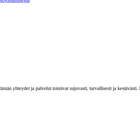
istöjohtamisessa
estinnän yhteydet ja palvelut toimivat sujuvasti, turvallisesti ja kestäv