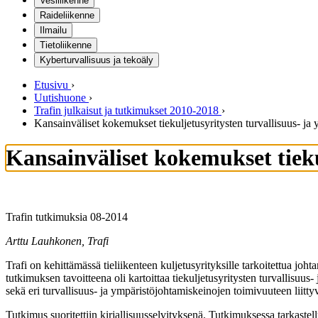
Vesiliikenne
Raideliikenne
Ilmailu
Tietoliikenne
Kyberturvallisuus ja tekoäly
Etusivu
›
Uutishuone
›
Trafin julkaisut ja tutkimukset 2010-2018
›
Kansainväliset kokemukset tiekuljetusyritysten turvallisuus- ja
Kansainväliset kokemukset tieku
Trafin tutkimuksia 08-2014
Arttu Lauhkonen, Trafi
Trafi on kehittämässä tieliikenteen kuljetusyrityksille tarkoitettua jo
tutkimuksen tavoitteena oli kartoittaa tiekuljetusyritysten turvallisuu
sekä eri turvallisuus- ja ympäristöjohtamiskeinojen toimivuuteen liitt
Tutkimus suoritettiin kirjallisuusselvityksenä. Tutkimuksessa tarkastellu