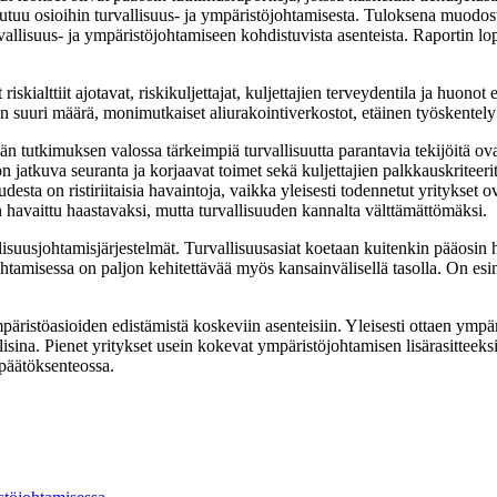
 jakautuu osioihin turvallisuus- ja ympäristöjohtamisesta. Tuloksena muod
vallisuus- ja ympäristöjohtamiseen kohdistuvista asenteista. Raportin lop
iskialttiit ajotavat, riskikuljettajat, kuljettajien terveydentila ja huono
ten suuri määrä, monimutkaiset aliurakointiverkostot, etäinen työskentely
n tutkimuksen valossa tärkeimpiä turvallisuutta parantavia tekijöitä ova
 jatkuva seuranta ja korjaavat toimet sekä kuljettajien palkkauskriteerit 
sta on ristiriitaisia havaintoja, vaikka yleisesti todennetut yritykset o
on havaittu haastavaksi, mutta turvallisuuden kannalta välttämättömäksi.
isuusjohtamisjärjestelmät. Turvallisuusasiat koetaan kuitenkin pääosin h
johtamisessa on paljon kehitettävää myös kansainvälisellä tasolla. On esime
äristöasioiden edistämistä koskeviin asenteisiin. Yleisesti ottaen ympäris
sina. Pienet yritykset usein kokevat ympäristöjohtamisen lisärasitteeksi, 
 päätöksenteossa.