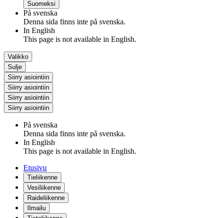
Suomeksi
På svenska
Denna sida finns inte på svenska.
In English
This page is not available in English.
Valikko
Sulje
Siirry asiointiin
Siirry asiointiin
Siirry asiointiin
Siirry asiointiin
På svenska
Denna sida finns inte på svenska.
In English
This page is not available in English.
Etusivu
Tieliikenne
Vesiliikenne
Raideliikenne
Ilmailu