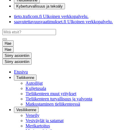
Tietoliikenne
Kyberturvallisuus ja tekoäly
tieto.traficom.fi
Ulkoinen verkkopalvelu.
saavutettavuusvaatimukset.fi
Ulkoinen verkkopalvelu.
Hae
Hae
Siirry asiointiin
Siirry asiointiin
Etusivu
Tieliikenne
Autoilijat
Kuljetusala
Tieliikenteen muut yritykset
Tieliikenteen turvallisuus ja valvonta
Matkustaminen tieliikenteessä
Vesiliikenne
Veneily
Vesiväylät ja satamat
Merikartoitus