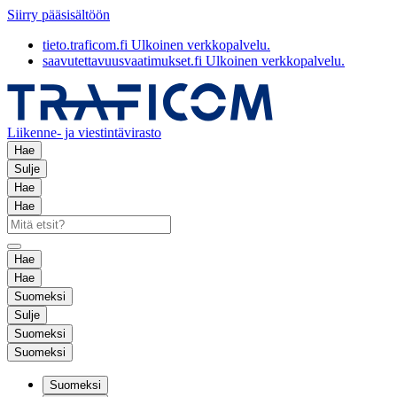
Siirry pääsisältöön
tieto.traficom.fi
Ulkoinen verkkopalvelu.
saavutettavuusvaatimukset.fi
Ulkoinen verkkopalvelu.
Liikenne- ja viestintävirasto
Hae
Sulje
Hae
Hae
Hae
Hae
Suomeksi
Sulje
Suomeksi
Suomeksi
Suomeksi