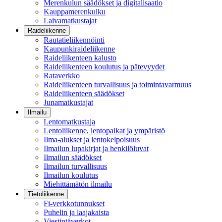
Merenkulun säädökset ja digitalisaatio
Kauppamerenkulku
Laivamatkustajat
Raideliikenne
Rautatieliikennöinti
Kaupunkiraideliikenne
Raideliikenteen kalusto
Raideliikenteen koulutus ja pätevyydet
Rataverkko
Raideliikenteen turvallisuus ja toimintavarmuus
Raideliikenteen säädökset
Junamatkustajat
Ilmailu
Lentomatkustaja
Lentoliikenne, lentopaikat ja ympäristö
Ilma-alukset ja lentokelpoisuus
Ilmailun lupakirjat ja henkilöluvat
Ilmailun säädökset
Ilmailun turvallisuus
Ilmailun koulutus
Miehittämätön ilmailu
Tietoliikenne
Fi-verkkotunnukset
Puhelin ja laajakaista
Viestintäverkot