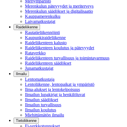
Meriympäristö
Merenkulun pätevyydet ja meriterveys
Merenkulun säädökset ja digitalisaatio
Kauppamerenkulku
Laivamatkustajat
Raideliikenne
Rautatieliikennöinti
Kaupunkiraideliikenne
Raideliikenteen kalusto
Raideliikenteen koulutus ja pätevyydet
Rataverkko
Raideliikenteen turvallisuus ja toimintavarmuus
Raideliikenteen säädökset
Junamatkustajat
Ilmailu
Lentomatkustaja
Lentoliikenne, lentopaikat ja ympäristö
Ilma-alukset ja lentokelpoisuus
Ilmailun lupakirjat ja henkilöluvat
Ilmailun säädökset
Ilmailun turvallisuus
Ilmailun koulutus
Miehittämätön ilmailu
Tietoliikenne
Fi-verkkotunnukset