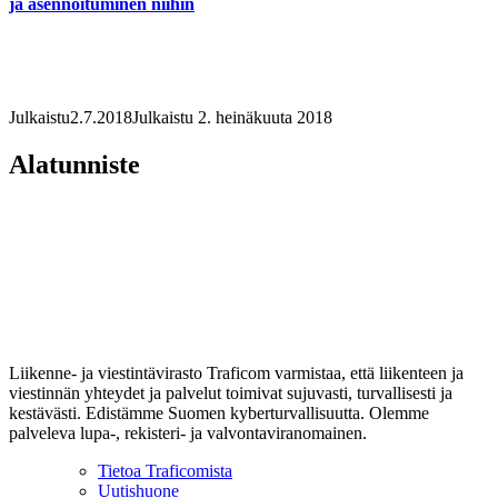
ja asennoituminen niihin
Julkaistu
2.7.2018
Julkaistu 2. heinäkuuta 2018
Alatunniste
Liikenne- ja viestintävirasto Traficom varmistaa, että liikenteen ja
viestinnän yhteydet ja palvelut toimivat sujuvasti, turvallisesti ja
kestävästi. Edistämme Suomen kyberturvallisuutta. Olemme
palveleva lupa-, rekisteri- ja valvontaviranomainen.
Tietoa Traficomista
Uutishuone