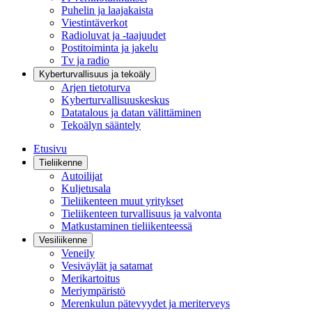
Puhelin ja laajakaista
Viestintäverkot
Radioluvat ja -taajuudet
Postitoiminta ja jakelu
Tv ja radio
Kyberturvallisuus ja tekoäly
Arjen tietoturva
Kyberturvallisuuskeskus
Datatalous ja datan välittäminen
Tekoälyn sääntely
Etusivu
Tieliikenne
Autoilijat
Kuljetusala
Tieliikenteen muut yritykset
Tieliikenteen turvallisuus ja valvonta
Matkustaminen tieliikenteessä
Vesiliikenne
Veneily
Vesiväylät ja satamat
Merikartoitus
Meriympäristö
Merenkulun pätevyydet ja meriterveys