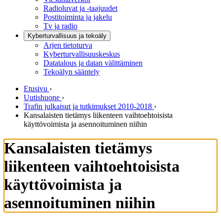
Radioluvat ja -taajuudet
Postitoiminta ja jakelu
Tv ja radio
Kyberturvallisuus ja tekoäly
Arjen tietoturva
Kyberturvallisuuskeskus
Datatalous ja datan välittäminen
Tekoälyn sääntely
Etusivu
›
Uutishuone
›
Trafin julkaisut ja tutkimukset 2010-2018
›
Kansalaisten tietämys liikenteen vaihtoehtoisista
käyttövoimista ja asennoituminen niihin
Kansalaisten tietämys
liikenteen vaihtoehtoisista
käyttövoimista ja
asennoituminen niihin