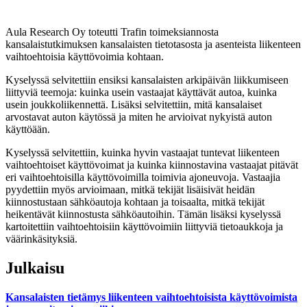
Aula Research Oy toteutti Trafin toimeksiannosta
kansalaistutkimuksen kansalaisten tietotasosta ja asenteista liikenteen
vaihtoehtoisia käyttövoimia kohtaan.
Kyselyssä selvitettiin ensiksi kansalaisten arkipäivän liikkumiseen
liittyviä teemoja: kuinka usein vastaajat käyttävät autoa, kuinka
usein joukkoliikennettä. Lisäksi selvitettiin, mitä kansalaiset
arvostavat auton käytössä ja miten he arvioivat nykyistä auton
käyttöään.
Kyselyssä selvitettiin, kuinka hyvin vastaajat tuntevat liikenteen
vaihtoehtoiset käyttövoimat ja kuinka kiinnostavina vastaajat pitävät
eri vaihtoehtoisilla käyttövoimilla toimivia ajoneuvoja. Vastaajia
pyydettiin myös arvioimaan, mitkä tekijät lisäisivät heidän
kiinnostustaan sähköautoja kohtaan ja toisaalta, mitkä tekijät
heikentävät kiinnostusta sähköautoihin. Tämän lisäksi kyselyssä
kartoitettiin vaihtoehtoisiin käyttövoimiin liittyviä tietoaukkoja ja
väärinkäsityksiä.
Julkaisu
Kansalaisten tietämys liikenteen vaihtoehtoisista käyttövoimista