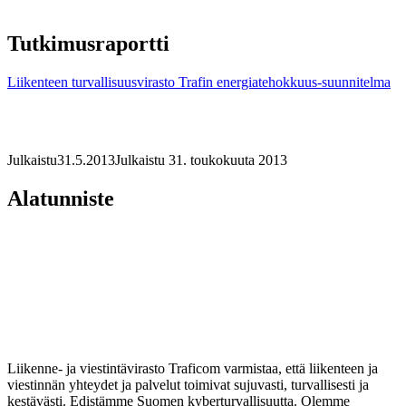
Tutkimusraportti
Liikenteen turvallisuusvirasto Trafin energiatehokkuus-suunnitelma
Julkaistu
31.5.2013
Julkaistu 31. toukokuuta 2013
Alatunniste
Liikenne- ja viestintävirasto Traficom varmistaa, että liikenteen ja
viestinnän yhteydet ja palvelut toimivat sujuvasti, turvallisesti ja
kestävästi. Edistämme Suomen kyberturvallisuutta. Olemme