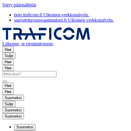
Siirry pääsisältöön
tieto.traficom.fi
Ulkoinen verkkopalvelu.
saavutettavuusvaatimukset.fi
Ulkoinen verkkopalvelu.
Liikenne- ja viestintävirasto
Hae
Sulje
Hae
Hae
Hae
Hae
Suomeksi
Sulje
Suomeksi
Suomeksi
Suomeksi