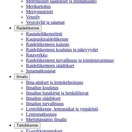
Merenkulun säädökset ja digitalisaatio
Merikartoitus
Meriympäristö
Veneily
Vesiväylät ja satamat
Raideliikenne
Rautatieliikennöinti
Kaupunkiraideliikenne
Raideliikenteen kalusto
Raideliikenteen koulutus ja pätevyydet
Rataverkko
Raideliikenteen turvallisuus ja toimintavarmuus
Raideliikenteen säädökset
Junamatkustajat
Ilmailu
Ilma-alukset ja lentokelpoisuus
Ilmailun koulutus
Ilmailun lupakirjat ja henkilöluvat
Ilmailun säädökset
Ilmailun turvallisuus
Lentoliikenne, lentopaikat ja ympäristö
Lentomatkustaja
Miehittämätön ilmailu
Tietoliikenne
Fi-verkkotunnukset