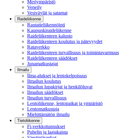
Meriympäristö
Veneily
Vesiväylät ja satamat
Raideliikenne
Rautatieliikennöinti
Kaupunkiraideliikenne
Raideliikenteen kalusto
Raideliikenteen koulutus ja pätevyydet
Rataverkko
Raideliikenteen turvallisuus ja toimintavarmuus
Raideliikenteen säädökset
Junamatkustajat
Ilmailu
Ilma-alukset ja lentokelpoisuus
Ilmailun koulutus
Ilmailun lupakirjat ja henkilöluvat
Ilmailun säädökset
Ilmailun turvallisuus
Lentoliikenne, lentopaikat ja ympäristö
Lentomatkustaja
Miehittämätön ilmailu
Tietoliikenne
Fi-verkkotunnukset
Puhelin ja laajakaista
Viestintäverkot