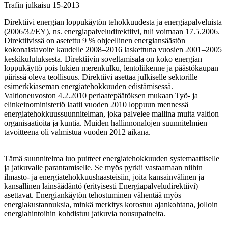
Trafin julkaisu 15-2013
Direktiivi energian loppukäytön tehokkuudesta ja energiapalveluista
(2006/32/EY), ns. energiapalveludirektiivi, tuli voimaan 17.5.2006.
Direktiivissä on asetettu 9 % ohjeellinen energiansäästön
kokonaistavoite kaudelle 2008–2016 laskettuna vuosien 2001–2005
keskikulutuksesta. Direktiivin soveltamisala on koko energian
loppukäyttö pois lukien merenkulku, lentoliikenne ja päästökaupan
piirissä oleva teollisuus. Direktiivi asettaa julkiselle sektorille
esimerkkiaseman energiatehokkuuden edistämisessä.
Valtioneuvoston 4.2.2010 periaatepäätöksen mukaan Työ- ja
elinkeinoministeriö laatii vuoden 2010 loppuun mennessä
energiatehokkuussuunnitelman, joka palvelee mallina muita valtion
organisaatioita ja kuntia. Muiden hallinnonalojen suunnitelmien
tavoitteena oli valmistua vuoden 2012 aikana.
Tämä suunnitelma luo puitteet energiatehokkuuden systemaattiselle
ja jatkuvalle parantamiselle. Se myös pyrkii vastaamaan niihin
ilmasto- ja energiatehokkuushaasteisiin, joita kansainvälinen ja
kansallinen lainsäädäntö (erityisesti Energiapalveludirektiivi)
asettavat. Energiankäytön tehostuminen vähentää myös
energiakustannuksia, minkä merkitys korostuu ajankohtana, jolloin
energiahintoihin kohdistuu jatkuvia nousupaineita.