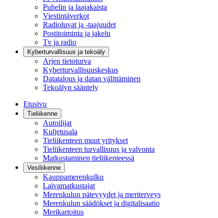
Puhelin ja laajakaista
Viestintäverkot
Radioluvat ja -taajuudet
Postitoiminta ja jakelu
Tv ja radio
Kyberturvallisuus ja tekoäly
Arjen tietoturva
Kyberturvallisuuskeskus
Datatalous ja datan välittäminen
Tekoälyn sääntely
Etusivu
Tieliikenne
Autoilijat
Kuljetusala
Tieliikenteen muut yritykset
Tieliikenteen turvallisuus ja valvonta
Matkustaminen tieliikenteessä
Vesiliikenne
Kauppamerenkulku
Laivamatkustajat
Merenkulun pätevyydet ja meriterveys
Merenkulun säädökset ja digitalisaatio
Merikartoitus