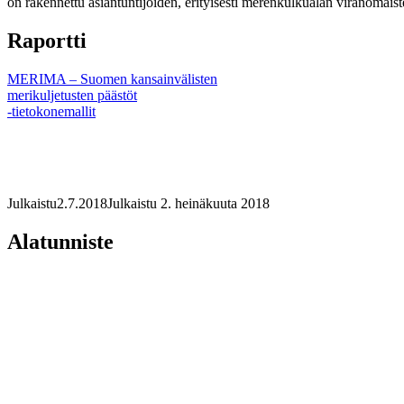
on rakennettu asiantuntijoiden, erityisesti merenkulkualan viranomais
Raportti
MERIMA – Suomen kansainvälisten
merikuljetusten päästöt
-tietokonemallit
Julkaistu
2.7.2018
Julkaistu 2. heinäkuuta 2018
Alatunniste