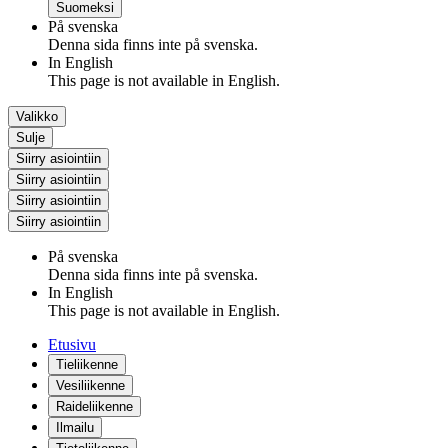
Suomeksi
På svenska
Denna sida finns inte på svenska.
In English
This page is not available in English.
Valikko
Sulje
Siirry asiointiin
Siirry asiointiin
Siirry asiointiin
Siirry asiointiin
På svenska
Denna sida finns inte på svenska.
In English
This page is not available in English.
Etusivu
Tieliikenne
Vesiliikenne
Raideliikenne
Ilmailu