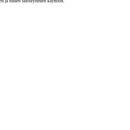
ten ja niiden sidosryhmien käyttöön.