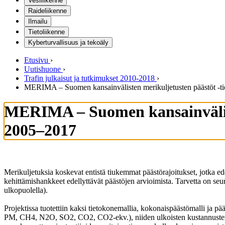
Vesiliikenne
Raideliikenne
Ilmailu
Tietoliikenne
Kyberturvallisuus ja tekoäly
Etusivu
›
Uutishuone
›
Trafin julkaisut ja tutkimukset 2010-2018
›
MERIMA – Suomen kansainvälisten merikuljetusten päästöt -ti
MERIMA – Suomen kansainväliste
2005–2017
Merikuljetuksia koskevat entistä tiukemmat päästörajoitukset, jotka ede
kehittämishankkeet edellyttävät päästöjen arvioimista. Tarvetta on s
ulkopuolella).
Projektissa tuotettiin kaksi tietokonemallia, kokonaispäästömalli ja 
PM, CH4, N2O, SO2, CO2, CO2-ekv.), niiden ulkoisten kustannusten se