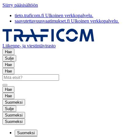
Siirry pääsisältöön
tieto.traficom.fi
Ulkoinen verkkopalvelu.
saavutettavuusvaatimukset.fi
Ulkoinen verkkopalvelu.
Liikenne- ja viestintävirasto
Hae
Sulje
Hae
Hae
Hae
Hae
Suomeksi
Sulje
Suomeksi
Suomeksi
Suomeksi