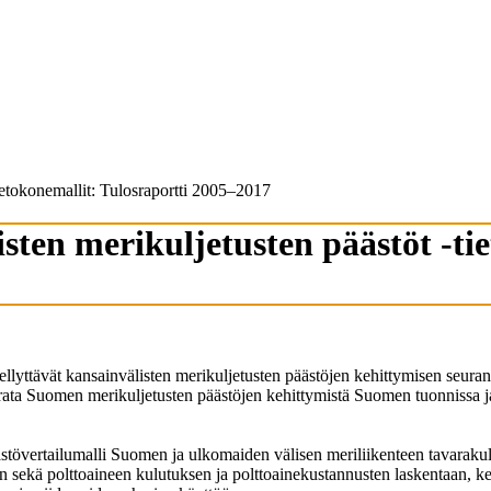
etokonemallit: Tulosraportti 2005–2017
n merikuljetusten päästöt -tiet
llyttävät kansainvälisten merikuljetusten päästöjen kehittymisen seurant
eurata Suomen merikuljetusten päästöjen kehittymistä Suomen tuonnissa
päästövertailumalli Suomen ja ulkomaiden välisen meriliikenteen tavara
kä polttoaineen kulutuksen ja polttoainekustannusten laskentaan, kehi