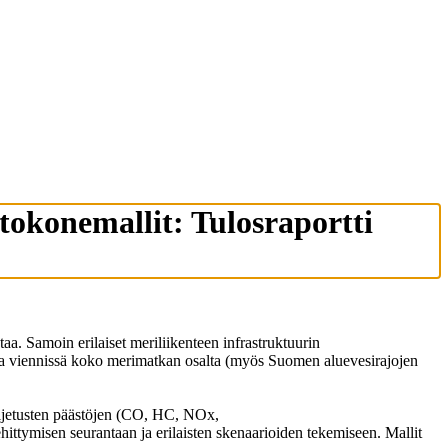
okonemallit: Tulosraportti
aa. Samoin erilaiset meriliikenteen infrastruktuurin
 ja viennissä koko merimatkan osalta (myös Suomen aluevesirajojen
kuljetusten päästöjen (CO, HC, NOx,
ttymisen seurantaan ja erilaisten skenaarioiden tekemiseen. Mallit