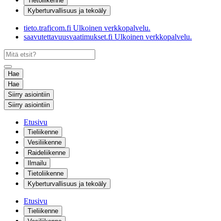
Tietoliikenne
Kyberturvallisuus ja tekoäly
tieto.traficom.fi
Ulkoinen verkkopalvelu.
saavutettavuusvaatimukset.fi
Ulkoinen verkkopalvelu.
Hae
Hae
Siirry asiointiin
Siirry asiointiin
Etusivu
Tieliikenne
Vesiliikenne
Raideliikenne
Ilmailu
Tietoliikenne
Kyberturvallisuus ja tekoäly
Etusivu
Tieliikenne