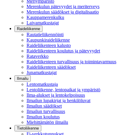
Meriympäristö
Merenkulun pätevyydet ja meriterveys
Merenkulun säädökset ja digitalisaatio
Kauppamerenkulku
Laivamatkustajat
Raideliikenne
Rautatieliikennöinti
Kaupunkiraideliikenne
Raideliikenteen kalusto
Raideliikenteen koulutus ja pätevyydet
Rataverkko
Raideliikenteen turvallisuus ja toimintavarmuus
Raideliikenteen säädökset
Junamatkustajat
Ilmailu
Lentomatkustaja
Lentoliikenne, lentopaikat ja ympäristö
Ilma-alukset ja lentokelpoisuus
Ilmailun lupakirjat ja henkilöluvat
Ilmailun säädökset
Ilmailun turvallisuus
Ilmailun koulutus
Miehittämätön ilmailu
Tietoliikenne
Fi-verkkotunnukset