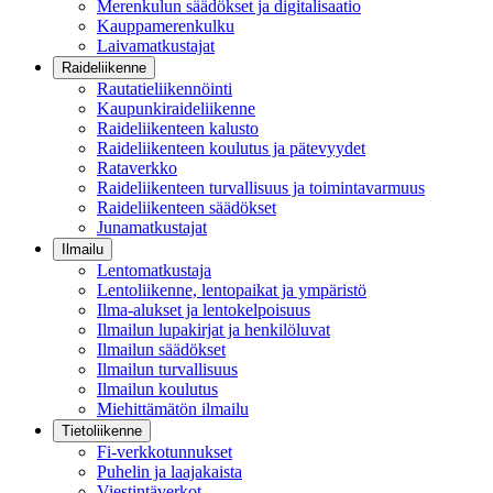
Merenkulun säädökset ja digitalisaatio
Kauppamerenkulku
Laivamatkustajat
Raideliikenne
Rautatieliikennöinti
Kaupunkiraideliikenne
Raideliikenteen kalusto
Raideliikenteen koulutus ja pätevyydet
Rataverkko
Raideliikenteen turvallisuus ja toimintavarmuus
Raideliikenteen säädökset
Junamatkustajat
Ilmailu
Lentomatkustaja
Lentoliikenne, lentopaikat ja ympäristö
Ilma-alukset ja lentokelpoisuus
Ilmailun lupakirjat ja henkilöluvat
Ilmailun säädökset
Ilmailun turvallisuus
Ilmailun koulutus
Miehittämätön ilmailu
Tietoliikenne
Fi-verkkotunnukset
Puhelin ja laajakaista
Viestintäverkot