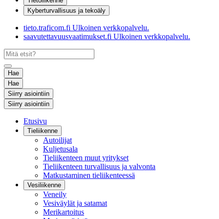
Tietoliikenne
Kyberturvallisuus ja tekoäly
tieto.traficom.fi
Ulkoinen verkkopalvelu.
saavutettavuusvaatimukset.fi
Ulkoinen verkkopalvelu.
Hae
Hae
Siirry asiointiin
Siirry asiointiin
Etusivu
Tieliikenne
Autoilijat
Kuljetusala
Tieliikenteen muut yritykset
Tieliikenteen turvallisuus ja valvonta
Matkustaminen tieliikenteessä
Vesiliikenne
Veneily
Vesiväylät ja satamat
Merikartoitus