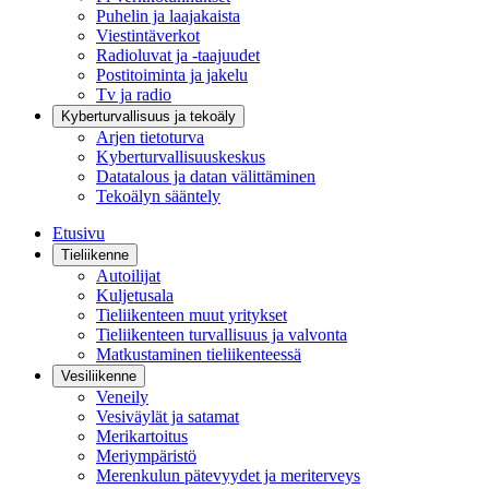
Puhelin ja laajakaista
Viestintäverkot
Radioluvat ja -taajuudet
Postitoiminta ja jakelu
Tv ja radio
Kyberturvallisuus ja tekoäly
Arjen tietoturva
Kyberturvallisuuskeskus
Datatalous ja datan välittäminen
Tekoälyn sääntely
Etusivu
Tieliikenne
Autoilijat
Kuljetusala
Tieliikenteen muut yritykset
Tieliikenteen turvallisuus ja valvonta
Matkustaminen tieliikenteessä
Vesiliikenne
Veneily
Vesiväylät ja satamat
Merikartoitus
Meriympäristö
Merenkulun pätevyydet ja meriterveys