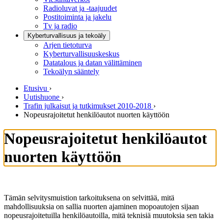
Radioluvat ja -taajuudet
Postitoiminta ja jakelu
Tv ja radio
Kyberturvallisuus ja tekoäly
Arjen tietoturva
Kyberturvallisuuskeskus
Datatalous ja datan välittäminen
Tekoälyn sääntely
Etusivu
›
Uutishuone
›
Trafin julkaisut ja tutkimukset 2010-2018
›
Nopeusrajoitetut henkilöautot nuorten käyttöön
Nopeusrajoitetut henkilöautot
nuorten käyttöön
Tämän selvitysmuistion tarkoituksena on selvittää, mitä
mahdollisuuksia on sallia nuorten ajaminen mopoautojen sijaan
nopeusrajoitetuilla henkilöautoilla, mitä teknisiä muutoksia sen takia