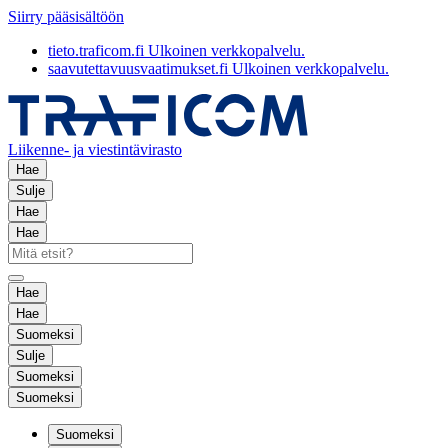
Siirry pääsisältöön
tieto.traficom.fi
Ulkoinen verkkopalvelu.
saavutettavuusvaatimukset.fi
Ulkoinen verkkopalvelu.
Liikenne- ja viestintävirasto
Hae
Sulje
Hae
Hae
Hae
Hae
Suomeksi
Sulje
Suomeksi
Suomeksi
Suomeksi