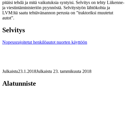
pitäisi tehdä ja mitä vaikutuksia syntyisi. Selvitys on tehty Liikenne-
ja viestintäministeriön pyynnöstä. Selvitystyön lähtökohta ja
LVM:ltä saatu tehtävänannon perusta on ”traktoriksi muutetut
autot”.
Selvitys
Nopeusrajoitetut henkilöautot nuorten käyttöön
Julkaistu
23.1.2018
Julkaistu 23. tammikuuta 2018
Alatunniste