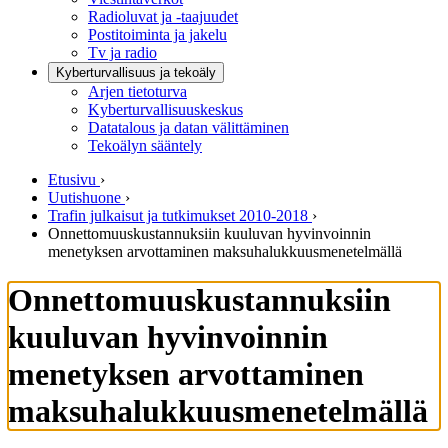
Radioluvat ja -taajuudet
Postitoiminta ja jakelu
Tv ja radio
Kyberturvallisuus ja tekoäly
Arjen tietoturva
Kyberturvallisuuskeskus
Datatalous ja datan välittäminen
Tekoälyn sääntely
Etusivu
›
Uutishuone
›
Trafin julkaisut ja tutkimukset 2010-2018
›
Onnettomuuskustannuksiin kuuluvan hyvinvoinnin
menetyksen arvottaminen maksuhalukkuusmenetelmällä
Onnettomuuskustannuksiin
kuuluvan hyvinvoinnin
menetyksen arvottaminen
maksuhalukkuusmenetelmällä