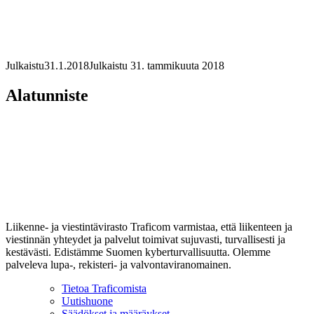
Julkaistu
31.1.2018
Julkaistu 31. tammikuuta 2018
Alatunniste
Liikenne- ja viestintävirasto Traficom varmistaa, että liikenteen ja
viestinnän yhteydet ja palvelut toimivat sujuvasti, turvallisesti ja
kestävästi. Edistämme Suomen kyberturvallisuutta. Olemme
palveleva lupa-, rekisteri- ja valvontaviranomainen.
Tietoa Traficomista
Uutishuone
Säädökset ja määräykset