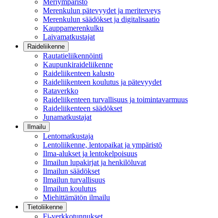
Meriympäristö
Merenkulun pätevyydet ja meriterveys
Merenkulun säädökset ja digitalisaatio
Kauppamerenkulku
Laivamatkustajat
Raideliikenne
Rautatieliikennöinti
Kaupunkiraideliikenne
Raideliikenteen kalusto
Raideliikenteen koulutus ja pätevyydet
Rataverkko
Raideliikenteen turvallisuus ja toimintavarmuus
Raideliikenteen säädökset
Junamatkustajat
Ilmailu
Lentomatkustaja
Lentoliikenne, lentopaikat ja ympäristö
Ilma-alukset ja lentokelpoisuus
Ilmailun lupakirjat ja henkilöluvat
Ilmailun säädökset
Ilmailun turvallisuus
Ilmailun koulutus
Miehittämätön ilmailu
Tietoliikenne
Fi-verkkotunnukset