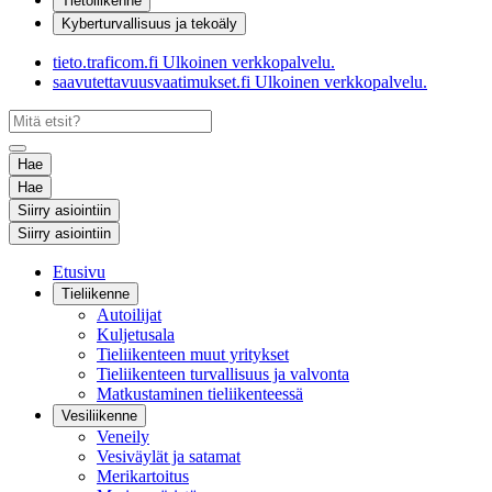
Tietoliikenne
Kyberturvallisuus ja tekoäly
tieto.traficom.fi
Ulkoinen verkkopalvelu.
saavutettavuusvaatimukset.fi
Ulkoinen verkkopalvelu.
Hae
Hae
Siirry asiointiin
Siirry asiointiin
Etusivu
Tieliikenne
Autoilijat
Kuljetusala
Tieliikenteen muut yritykset
Tieliikenteen turvallisuus ja valvonta
Matkustaminen tieliikenteessä
Vesiliikenne
Veneily
Vesiväylät ja satamat
Merikartoitus