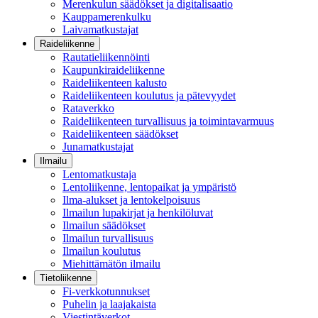
Merenkulun säädökset ja digitalisaatio
Kauppamerenkulku
Laivamatkustajat
Raideliikenne
Rautatieliikennöinti
Kaupunkiraideliikenne
Raideliikenteen kalusto
Raideliikenteen koulutus ja pätevyydet
Rataverkko
Raideliikenteen turvallisuus ja toimintavarmuus
Raideliikenteen säädökset
Junamatkustajat
Ilmailu
Lentomatkustaja
Lentoliikenne, lentopaikat ja ympäristö
Ilma-alukset ja lentokelpoisuus
Ilmailun lupakirjat ja henkilöluvat
Ilmailun säädökset
Ilmailun turvallisuus
Ilmailun koulutus
Miehittämätön ilmailu
Tietoliikenne
Fi-verkkotunnukset
Puhelin ja laajakaista
Viestintäverkot