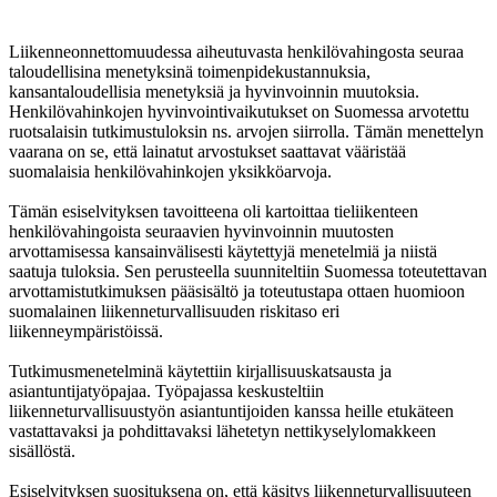
Liikenneonnettomuudessa aiheutuvasta henkilövahingosta seuraa
taloudellisina menetyksinä toimenpidekustannuksia,
kansantaloudellisia menetyksiä ja hyvinvoinnin muutoksia.
Henkilövahinkojen hyvinvointivaikutukset on Suomessa arvotettu
ruotsalaisin tutkimustuloksin ns. arvojen siirrolla. Tämän menettelyn
vaarana on se, että lainatut arvostukset saattavat vääristää
suomalaisia henkilövahinkojen yksikköarvoja.
Tämän esiselvityksen tavoitteena oli kartoittaa tieliikenteen
henkilövahingoista seuraavien hyvinvoinnin muutosten
arvottamisessa kansainvälisesti käytettyjä menetelmiä ja niistä
saatuja tuloksia. Sen perusteella suunniteltiin Suomessa toteutettavan
arvottamistutkimuksen pääsisältö ja toteutustapa ottaen huomioon
suomalainen liikenneturvallisuuden riskitaso eri
liikenneympäristöissä.
Tutkimusmenetelminä käytettiin kirjallisuuskatsausta ja
asiantuntijatyöpajaa. Työpajassa keskusteltiin
liikenneturvallisuustyön asiantuntijoiden kanssa heille etukäteen
vastattavaksi ja pohdittavaksi lähetetyn nettikyselylomakkeen
sisällöstä.
Esiselvityksen suosituksena on, että käsitys liikenneturvallisuuteen