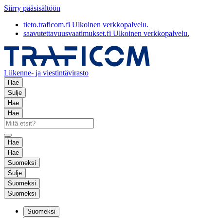
Siirry pääsisältöön
tieto.traficom.fi
Ulkoinen verkkopalvelu.
saavutettavuusvaatimukset.fi
Ulkoinen verkkopalvelu.
Liikenne- ja viestintävirasto
Hae
Sulje
Hae
Hae
Hae
Hae
Suomeksi
Sulje
Suomeksi
Suomeksi
Suomeksi