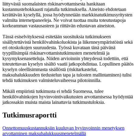
liittyvästä suomalaisten riskinarvottamisesta hankitaan
kustannustehokkaasti rajatulla tutkimuksella. Aineisto ehdotetaan
kerättävän kyselyllä, jossa hyödynnetään markkinatutkimusyritysten
valmiita internetpaneeleja. Ne voivat tuottaa muita toteutustapoja
korkeamman vastausasteen ja riittävän edustavan aineiston.
Tässä esiselvityksessä esitetään suosituksia tutkimukseen
sisällytettävistä henkilövahinkoluokista ja liikenneympäristöistä sekä
eri otoskokojen suuruudesta. Työssä kuvataan tänä päivänä
tyypillisimpiä riskinarvottamistutkimusten menetelmiä ja
kysymyksenasetteluja. Niiden arvioinnin yhteydessä todettiin, että
toteutettavan kyselyn sisältö vaatii jatkopohdintaa. Lopullinen päätös
kyselyn oleellisimmasta sisällöstä (riskitarkastelut,
maksuhalukkuuden tiedustelun tapa ja tulosten mallintaminen) tulisi
tehdä tutkimuksen valmisteluvaiheessa pilotoinnilla.
Mikäli empiiristä tutkimusta ei tehdä Suomessa, tulee
henkilövahinkojen hyvinvointivaikutusten arvottamisessa hyödyntää
jatkossakin muista maista lainattavia tutkimustuloksia.
Tutkimusraportti
Onnettomuuskustannuksiin kuuluvan hyvinvoinnin menetyksen
arvottaminen maksuhalukkuusmenetelmällä