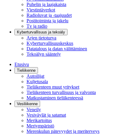
Puhelin ja laajakaista
Viestintäverkot
Radioluvat ja -taajuudet
Postitoiminta ja jakelu
Tv ja radio
Kyberturvallisuus ja tekoäly
Arjen tietoturva
Kyberturvallisuuskeskus
Datatalous ja datan välittäminen
Tekoälyn sääntely
Etusivu
Tieliikenne
Autoilijat
Kuljetusala
Tieliikenteen muut yritykset
Tieliikenteen turvallisuus ja valvonta
Matkustaminen tieliikenteessä
Vesiliikenne
Veneily
Vesiväylät ja satamat
Merikartoitus
Meriympäristö
Merenkulun pätevyydet ja meriterveys