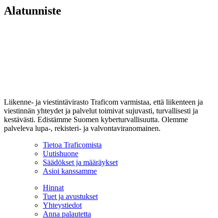
Alatunniste
Liikenne- ja viestintävirasto Traficom varmistaa, että liikenteen ja
viestinnän yhteydet ja palvelut toimivat sujuvasti, turvallisesti ja
kestävästi. Edistämme Suomen kyberturvallisuutta. Olemme
palveleva lupa-, rekisteri- ja valvontaviranomainen.
Tietoa Traficomista
Uutishuone
Säädökset ja määräykset
Asioi kanssamme
Hinnat
Tuet ja avustukset
Yhteystiedot
Anna palautetta