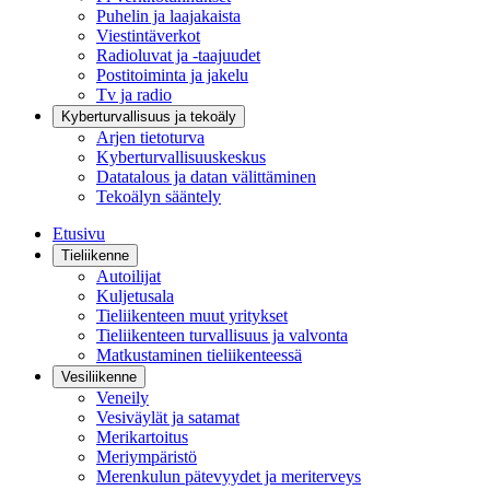
Puhelin ja laajakaista
Viestintäverkot
Radioluvat ja -taajuudet
Postitoiminta ja jakelu
Tv ja radio
Kyberturvallisuus ja tekoäly
Arjen tietoturva
Kyberturvallisuuskeskus
Datatalous ja datan välittäminen
Tekoälyn sääntely
Etusivu
Tieliikenne
Autoilijat
Kuljetusala
Tieliikenteen muut yritykset
Tieliikenteen turvallisuus ja valvonta
Matkustaminen tieliikenteessä
Vesiliikenne
Veneily
Vesiväylät ja satamat
Merikartoitus
Meriympäristö
Merenkulun pätevyydet ja meriterveys