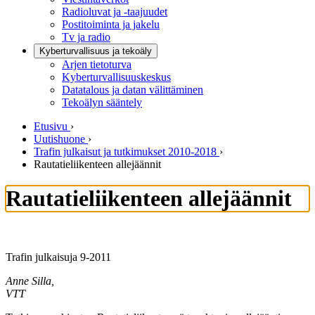
Radioluvat ja -taajuudet
Postitoiminta ja jakelu
Tv ja radio
Kyberturvallisuus ja tekoäly
Arjen tietoturva
Kyberturvallisuuskeskus
Datatalous ja datan välittäminen
Tekoälyn sääntely
Etusivu
›
Uutishuone
›
Trafin julkaisut ja tutkimukset 2010-2018
›
Rautatieliikenteen allejäännit
Rautatieliikenteen allejäännit
Trafin julkaisuja 9-2011
Anne Silla,
VTT