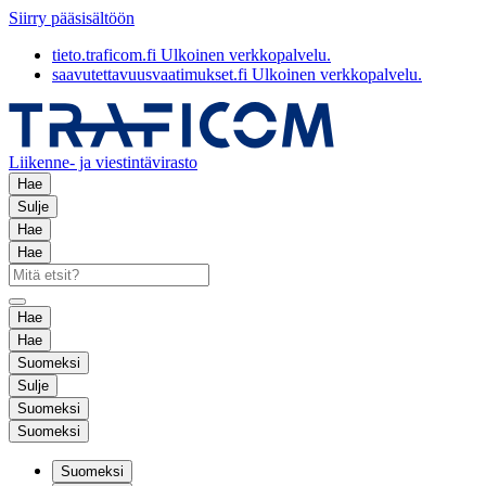
Siirry pääsisältöön
tieto.traficom.fi
Ulkoinen verkkopalvelu.
saavutettavuusvaatimukset.fi
Ulkoinen verkkopalvelu.
Liikenne- ja viestintävirasto
Hae
Sulje
Hae
Hae
Hae
Hae
Suomeksi
Sulje
Suomeksi
Suomeksi
Suomeksi