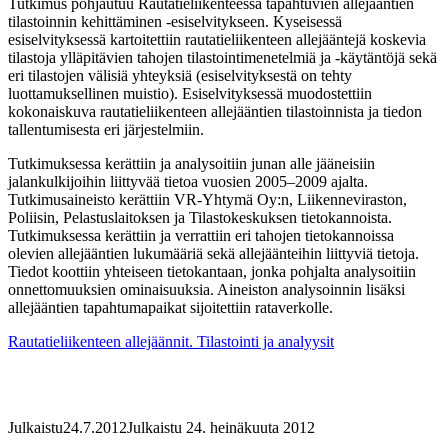
Tutkimus pohjautuu Rautatieliikenteessä tapahtuvien allejääntien
tilastoinnin kehittäminen -esiselvitykseen. Kyseisessä
esiselvityksessä kartoitettiin rautatieliikenteen allejääntejä koskevia
tilastoja ylläpitävien tahojen tilastointimenetelmiä ja -käy­tän­töjä sekä
eri tilastojen välisiä yhteyksiä (esiselvityksestä on tehty
luottamuksellinen muistio). Esiselvityksessä muodostettiin
kokonaiskuva rautatieliikenteen allejääntien tilastoinnista ja tiedon
tallentumisesta eri järjestelmiin.
Tutkimuksessa kerättiin ja analysoitiin junan alle jääneisiin
jalankulkijoihin liittyvää tietoa vuosien 2005–2009 ajalta.
Tutkimusaineisto kerättiin VR-Yhtymä Oy:n, Liikenneviraston,
Poliisin, Pelastuslaitoksen ja Tilastokeskuksen tietokannoista.
Tutkimuksessa kerättiin ja verrattiin eri tahojen tietokannoissa
olevien allejääntien lukumääriä sekä allejäänteihin liittyviä tietoja.
Tiedot koottiin yhteiseen tietokantaan, jonka pohjalta analysoitiin
onnettomuuksien ominaisuuksia. Aineiston analysoinnin lisäksi
allejääntien tapahtumapaikat sijoitettiin rataverkolle.
Rautatieliikenteen allejäännit. Tilastointi ja analyysit
Julkaistu
24.7.2012
Julkaistu 24. heinäkuuta 2012