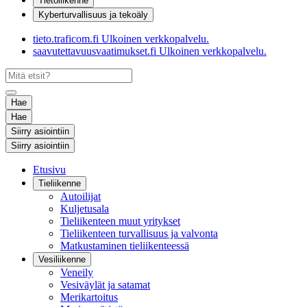
Tietoliikenne
Kyberturvallisuus ja tekoäly
tieto.traficom.fi
Ulkoinen verkkopalvelu.
saavutettavuusvaatimukset.fi
Ulkoinen verkkopalvelu.
Hae
Hae
Siirry asiointiin
Siirry asiointiin
Etusivu
Tieliikenne
Autoilijat
Kuljetusala
Tieliikenteen muut yritykset
Tieliikenteen turvallisuus ja valvonta
Matkustaminen tieliikenteessä
Vesiliikenne
Veneily
Vesiväylät ja satamat
Merikartoitus