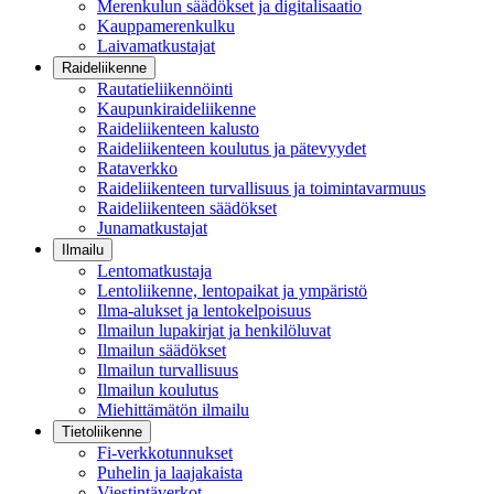
Merenkulun säädökset ja digitalisaatio
Kauppamerenkulku
Laivamatkustajat
Raideliikenne
Rautatieliikennöinti
Kaupunkiraideliikenne
Raideliikenteen kalusto
Raideliikenteen koulutus ja pätevyydet
Rataverkko
Raideliikenteen turvallisuus ja toimintavarmuus
Raideliikenteen säädökset
Junamatkustajat
Ilmailu
Lentomatkustaja
Lentoliikenne, lentopaikat ja ympäristö
Ilma-alukset ja lentokelpoisuus
Ilmailun lupakirjat ja henkilöluvat
Ilmailun säädökset
Ilmailun turvallisuus
Ilmailun koulutus
Miehittämätön ilmailu
Tietoliikenne
Fi-verkkotunnukset
Puhelin ja laajakaista
Viestintäverkot