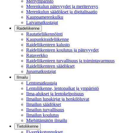
Meriympäristö
Merenkulun pätevyydet ja meriterveys
Merenkulun säädökset ja digitalisaatio
Kauppamerenkulku
Laivamatkustajat
Raideliikenne
Rautatieliikennöinti
Kaupunkiraideliikenne
Raideliikenteen kalusto
Raideliikenteen koulutus ja pätevyydet
Rataverkko
Raideliikenteen turvallisuus ja toimintavarmuus
Raideliikenteen säädökset
Junamatkustajat
Ilmailu
Lentomatkustaja
Lentoliikenne, lentopaikat ja ympäristö
Ilma-alukset ja lentokelpoisuus
Ilmailun lupakirjat ja henkilöluvat
Ilmailun säädökset
Ilmailun turvallisuus
Ilmailun koulutus
Miehittämätön ilmailu
Tietoliikenne
Fi-verkkotunnukset