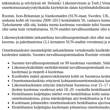
tutkimuksia ja selvityksiä 44. Helsinki: Liikennevirasto ja Trafi.] Ver
onnettomuusanalyysityökalulla käytettävän datan käyttömahdollisuuks
Ruotsin, Ison-Britannian ja Alankomaiden (SUN-maat, Sweden, UK, Ne
asukasta kohti oli vuosina 2009–2013 keskimäärin 50, vastaava tunnus
Tarkoitamme sillä sitä, kuinka monta kuolemaa vuosittain tulisi Suomes
olisi sama kuin vertailumaissa. SUN-maiden turvallisuustilanne olisi t
Liikenneyksiköittäin tarkasteltuna turvallisuuspotentiaali olisi ollut
kuorma- ja pakettiautoissa (3,1-kertainen SUN-maihin verrattuna) ja
Onnettomuuksien taustatekijöitä tarkastelimme vertailemalla kuolleid
kuolemien määriin. Suomen turvallisuuspotentiaalista Ruotsiin verrat
Suomen turvallisuuspotentiaali on 99 kuolemaa vuosittain. Siitä
Liikenneyksiköittäin merkittävimmät turvallisuuspotentiaalit ov
kuolemaa) ja mopedi 4 kuolemaa.
Kuolleiden määrä ajoneuvokilometriä kohti on Suomessa keskim
Onnettomuusluokista erityisesti kohtaamisonnettomuuksissa ku
Liikennekuolemien erityisiä riskiryhmiä Suomessa ovat 15–17 s
(kolme kuolemaa vuodessa) sekä 18–20 -vuotiailla henkilöaut
Henkilöauton kuljettajina miehet ovat henkilölukua kohti nais
onnettomuuksissa, joissa mieskuljettaja ajoi henkilöautoa ja 6 k
Kuolemaan johtaneiden onnettomuuksien henkilöautoa ajavissa mi
Henkilöauton kuljettajina kuolemaan johtaneissa onnettomuuksi