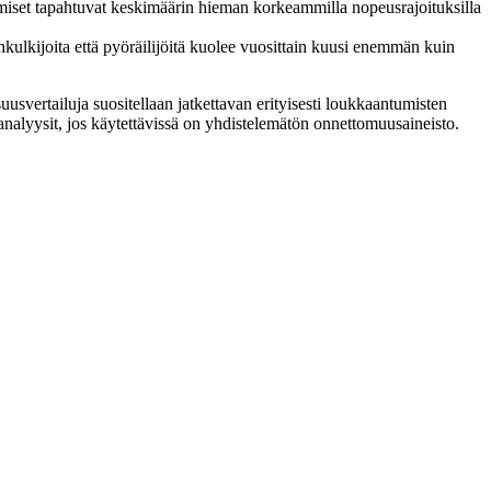
umiset tapahtuvat keskimäärin hieman korkeammilla nopeusrajoituksilla
nkulkijoita että pyöräilijöitä kuolee vuosittain kuusi enemmän kuin
uusvertailuja suositellaan jatkettavan erityisesti loukkaantumisten
nalyysit, jos käytettävissä on yhdistelemätön onnettomuusaineisto.