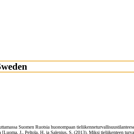
 Sweden
aikuttamassa Suomen Ruotsia huonompaan tieliikenneturvallisuustilantees
 [Luoma, J., Peltola, H. ja Salenius, S. (2013). Miksi tieliikenteen tu