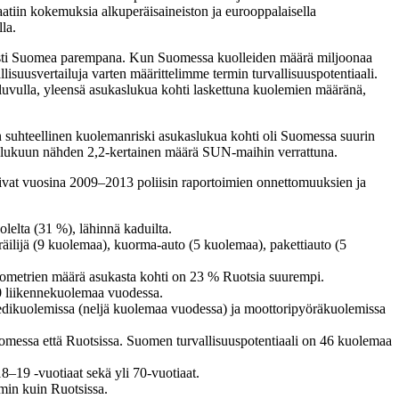
saatiin kokemuksia alkuperäisaineiston ja eurooppalaisella
la.
sesti Suomea parempana. Kun Suomessa kuolleiden määrä miljoonaa
suusvertailuja varten määrittelimme termin turvallisuuspotentiaali.
usluvulla, yleensä asukaslukua kohti laskettuna kuolemien määränä,
kin suhteellinen kuolemanriski asukaslukua kohti oli Suomessa suurin
aslukuun nähden 2,2-kertainen määrä SUN-maihin verrattuna.
uivat vuosina 2009–2013 poliisin raportoimien onnettomuuksien ja
lelta (31 %), lähinnä kaduilta.
räilijä (9 kuolemaa), kuorma-auto (5 kuolemaa), pakettiauto (5
ometrien määrä asukasta kohti on 23 % Ruotsia suurempi.
0 liikennekuolemaa vuodessa.
pedikuolemissa (neljä kuolemaa vuodessa) ja moottoripyöräkuolemissa
omessa että Ruotsissa. Suomen turvallisuuspotentiaali on 46 kuolemaa
8–19 -vuotiaat sekä yli 70-vuotiaat.
min kuin Ruotsissa.