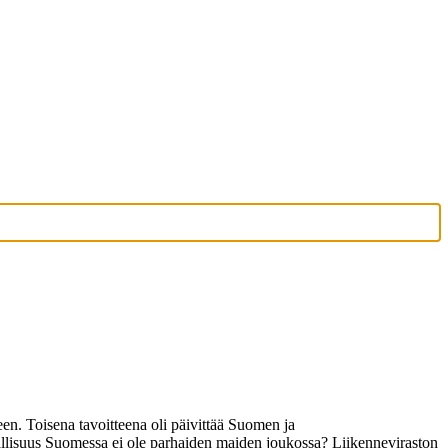
een. Toisena tavoitteena oli päivittää Suomen ja
rvallisuus Suomessa ei ole parhaiden maiden joukossa? Liikenneviraston