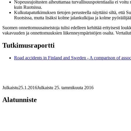
Nopeusrajoitusten aiheuttamaa turvallisuuspotentiaalia ei voit
kuin Ruotsissa.
Kulkutapatutkimuksen tietojen perusteella näyttäisi siltä, että 
Ruotsissa, mutta lisäksi kolme jalankulkijaa ja kolme pyöräili
Suomen onnettomuusaineistoja tulisi edelleen kehittää erityisesti loukk
vakavuuden ja onnettomuuksien liikenneympäristöjen osalta. Vertailut
Tutkimusraportti
Road accidents in Finland and Sweden - A comparison of associ
Julkaistu
25.1.2016
Julkaistu 25. tammikuuta 2016
Alatunniste