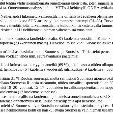
tailut tehtiin yhdistelemättömästä onnettomuusaineistosta, joten samalla 
ista. Onnettomuusanalyysit tehtiin VTT:ssä kehitetyllä ONHA-työkalul
therlands) liikenneturvallisuustilanne on säilynyt edelleen olennai
luku oli kaikissa SUN-maissa yli kolmannesta parempi (31–33). Turvalli
sa vähentää, jotta turvallisuustilanne kulloinkin tarkasteltavalla tunn
arkoittanut 111 tieliikennekuoleman vähenemistä vuosittain.
 suurin henkilöautossa kuolleiden osalta, 85 kuolemaa vuosittain. Kuiten
 mopoissa (2,6-kertainen määrä). Henkilöautoissa kuoli Suomessa asuk
en määrää asukaslukua kohti Suomessa ja Ruotsissa. Tarkastelut perust
tuna voidaan tehdä mm. seuraavanlaisia päätelmiä:
 kaksi kolmasosaa kertyy maanteiltä (69 %) ja kolmasosa niiden ulkopuo
at: henkilöauto (64 kuolemaa vuodessa), jalankulkija (9 kuolemaa), pyö
äärin 31 % Ruotsia suurempi, mutta sen lisäksi Suomessa ajoneuvokil
ollaan Suomessa Ruotsia useammin, niiden turvallisuuspotentiaali on 3
ekä 18–20 -vuotiaat. 15–17 -vuotiaiden turvallisuuspotentiaali on mo
okuolemissa (12 kuolemaa vuodessa).
ia useammin osallisena kuolemaan johtaneissa onnettomuuksissa sekä Su
uolemaa onnettomuuksissa, joissa naiskuljettaja ajoi henkilöautoa.
ehissä Suomessa ovat Ruotsiin verrattuna yliedustettuina erityisesti 1
ssa henkilölukua kohti oli naiskuljettajia Suomessa vain hieman useam