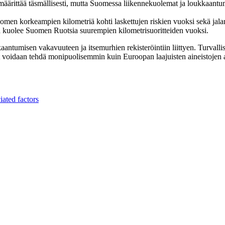
u määrittää täsmällisesti, mutta Suomessa liikennekuolemat ja loukkaant
Suomen korkeampien kilometriä kohti laskettujen riskien vuoksi sekä jala
jää kuolee Suomen Ruotsia suurempien kilometrisuoritteiden vuoksi.
aantumisen vakavuuteen ja itsemurhien rekisteröintiin liittyen. Turvallis
 voidaan tehdä monipuolisemmin kuin Euroopan laajuisten aineistojen a
ated factors