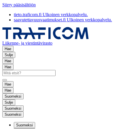
Siirry pääsisältöön
tieto.traficom.fi
Ulkoinen verkkopalvelu.
saavutettavuusvaatimukset.fi
Ulkoinen verkkopalvelu.
Liikenne- ja viestintävirasto
Hae
Sulje
Hae
Hae
Hae
Hae
Suomeksi
Sulje
Suomeksi
Suomeksi
Suomeksi