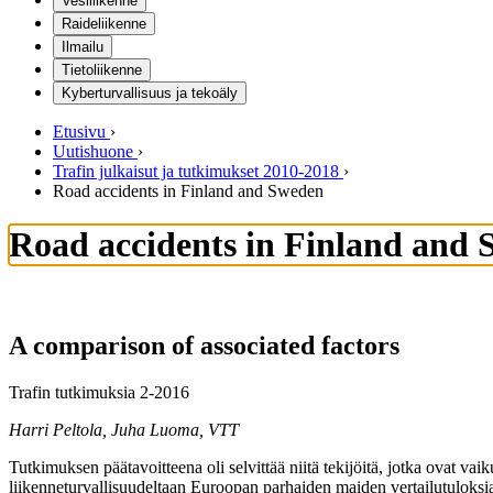
Vesiliikenne
Raideliikenne
Ilmailu
Tietoliikenne
Kyberturvallisuus ja tekoäly
Etusivu
›
Uutishuone
›
Trafin julkaisut ja tutkimukset 2010-2018
›
Road accidents in Finland and Sweden
Road accidents in Finland and
A comparison of associated factors
Trafin tutkimuksia 2-2016
Harri Peltola, Juha Luoma, VTT
Tutkimuksen päätavoitteena oli selvittää niitä tekijöitä, jotka ovat v
liikenneturvallisuudeltaan Euroopan parhaiden maiden vertailutuloksia