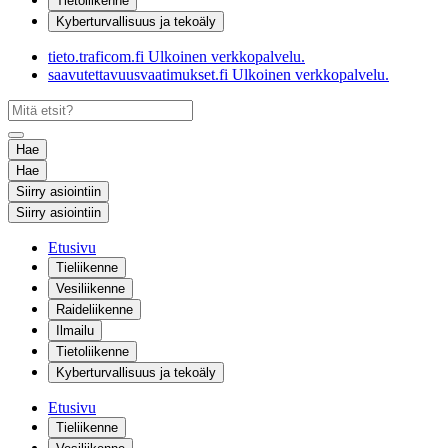
Tietoliikenne
Kyberturvallisuus ja tekoäly
tieto.traficom.fi
Ulkoinen verkkopalvelu.
saavutettavuusvaatimukset.fi
Ulkoinen verkkopalvelu.
Hae
Hae
Siirry asiointiin
Siirry asiointiin
Etusivu
Tieliikenne
Vesiliikenne
Raideliikenne
Ilmailu
Tietoliikenne
Kyberturvallisuus ja tekoäly
Etusivu
Tieliikenne