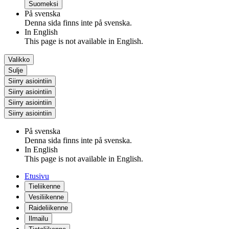
Suomeksi
På svenska
Denna sida finns inte på svenska.
In English
This page is not available in English.
Valikko
Sulje
Siirry asiointiin
Siirry asiointiin
Siirry asiointiin
Siirry asiointiin
På svenska
Denna sida finns inte på svenska.
In English
This page is not available in English.
Etusivu
Tieliikenne
Vesiliikenne
Raideliikenne
Ilmailu