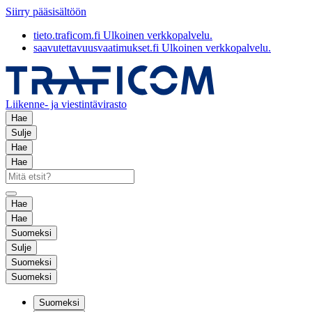
Siirry pääsisältöön
tieto.traficom.fi
Ulkoinen verkkopalvelu.
saavutettavuusvaatimukset.fi
Ulkoinen verkkopalvelu.
Liikenne- ja viestintävirasto
Hae
Sulje
Hae
Hae
Hae
Hae
Suomeksi
Sulje
Suomeksi
Suomeksi
Suomeksi