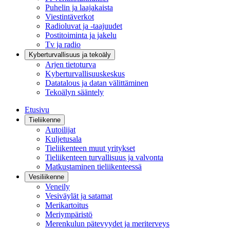
Puhelin ja laajakaista
Viestintäverkot
Radioluvat ja -taajuudet
Postitoiminta ja jakelu
Tv ja radio
Kyberturvallisuus ja tekoäly
Arjen tietoturva
Kyberturvallisuuskeskus
Datatalous ja datan välittäminen
Tekoälyn sääntely
Etusivu
Tieliikenne
Autoilijat
Kuljetusala
Tieliikenteen muut yritykset
Tieliikenteen turvallisuus ja valvonta
Matkustaminen tieliikenteessä
Vesiliikenne
Veneily
Vesiväylät ja satamat
Merikartoitus
Meriympäristö
Merenkulun pätevyydet ja meriterveys