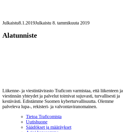
Julkaistu
8.1.2019
Julkaistu 8. tammikuuta 2019
Alatunniste
Liikenne- ja viestintävirasto Traficom varmistaa, että liikenteen ja
viestinnän yhteydet ja palvelut toimivat sujuvasti, turvallisesti ja
kestävästi. Edistämme Suomen kyberturvallisuutta. Olemme
palveleva lupa-, rekisteri- ja valvontaviranomainen.
Tietoa Traficomista
Uutishuone
Säädökset ja määräykset