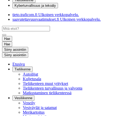
Tietoliikenne
Kyberturvallisuus ja tekoäly
tieto.traficom.fi
Ulkoinen verkkopalvelu.
saavutettavuusvaatimukset.fi
Ulkoinen verkkopalvelu.
Hae
Hae
Siirry asiointiin
Siirry asiointiin
Etusivu
Tieliikenne
Autoilijat
Kuljetusala
Tieliikenteen muut yritykset
Tieliikenteen turvallisuus ja valvonta
Matkustaminen tieliikenteessä
Vesiliikenne
Veneily
Vesiväylät ja satamat
Merikartoitus