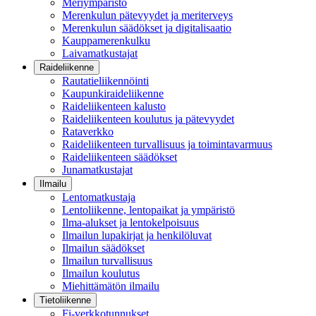
Meriympäristö
Merenkulun pätevyydet ja meriterveys
Merenkulun säädökset ja digitalisaatio
Kauppamerenkulku
Laivamatkustajat
Raideliikenne
Rautatieliikennöinti
Kaupunkiraideliikenne
Raideliikenteen kalusto
Raideliikenteen koulutus ja pätevyydet
Rataverkko
Raideliikenteen turvallisuus ja toimintavarmuus
Raideliikenteen säädökset
Junamatkustajat
Ilmailu
Lentomatkustaja
Lentoliikenne, lentopaikat ja ympäristö
Ilma-alukset ja lentokelpoisuus
Ilmailun lupakirjat ja henkilöluvat
Ilmailun säädökset
Ilmailun turvallisuus
Ilmailun koulutus
Miehittämätön ilmailu
Tietoliikenne
Fi-verkkotunnukset