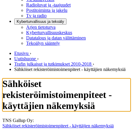
Radioluvat ja -taajuudet
Postitoiminta ja jakelu
Tv ja radio
Kyberturvallisuus ja tekoäly
Arjen tietoturva
Kyberturvallisuuskeskus
Datatalous ja datan välittäminen
Tekoälyn sääntely
Etusivu
›
Uutishuone
›
Trafin julkaisut ja tutkimukset 2010-2018
›
Sähköiset rekisteröimistoimenpiteet - käyttäjien näkemyksiä
Sähköiset
rekisteröimistoimenpiteet -
käyttäjien näkemyksiä
TNS Gallup Oy:
Sähköiset rekisteröimistoimenpiteet - käyttäjien näkemyksiä