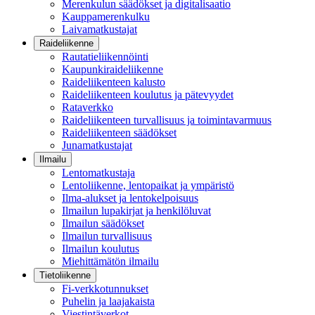
Merenkulun säädökset ja digitalisaatio
Kauppamerenkulku
Laivamatkustajat
Raideliikenne
Rautatieliikennöinti
Kaupunkiraideliikenne
Raideliikenteen kalusto
Raideliikenteen koulutus ja pätevyydet
Rataverkko
Raideliikenteen turvallisuus ja toimintavarmuus
Raideliikenteen säädökset
Junamatkustajat
Ilmailu
Lentomatkustaja
Lentoliikenne, lentopaikat ja ympäristö
Ilma-alukset ja lentokelpoisuus
Ilmailun lupakirjat ja henkilöluvat
Ilmailun säädökset
Ilmailun turvallisuus
Ilmailun koulutus
Miehittämätön ilmailu
Tietoliikenne
Fi-verkkotunnukset
Puhelin ja laajakaista
Viestintäverkot