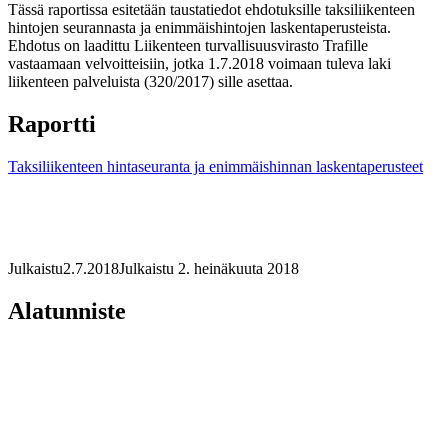
Tässä raportissa esitetään taustatiedot ehdotuksille taksiliikenteen
hintojen seurannasta ja enimmäishintojen laskentaperusteista.
Ehdotus on laadittu Liikenteen turvallisuusvirasto Trafille
vastaamaan velvoitteisiin, jotka 1.7.2018 voimaan tuleva laki
liikenteen palveluista (320/2017) sille asettaa.
Raportti
Taksiliikenteen hintaseuranta ja enimmäishinnan laskentaperusteet
Julkaistu
2.7.2018
Julkaistu 2. heinäkuuta 2018
Alatunniste