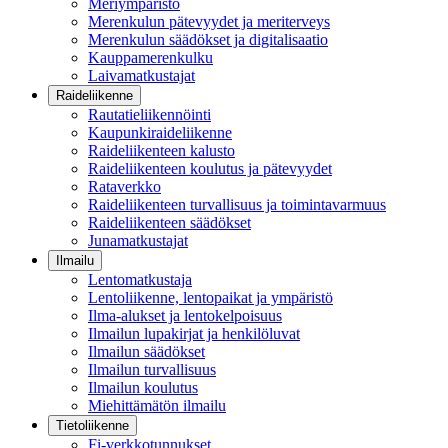
Meriympäristö
Merenkulun pätevyydet ja meriterveys
Merenkulun säädökset ja digitalisaatio
Kauppamerenkulku
Laivamatkustajat
Raideliikenne
Rautatieliikennöinti
Kaupunkiraideliikenne
Raideliikenteen kalusto
Raideliikenteen koulutus ja pätevyydet
Rataverkko
Raideliikenteen turvallisuus ja toimintavarmuus
Raideliikenteen säädökset
Junamatkustajat
Ilmailu
Lentomatkustaja
Lentoliikenne, lentopaikat ja ympäristö
Ilma-alukset ja lentokelpoisuus
Ilmailun lupakirjat ja henkilöluvat
Ilmailun säädökset
Ilmailun turvallisuus
Ilmailun koulutus
Miehittämätön ilmailu
Tietoliikenne
Fi-verkkotunnukset