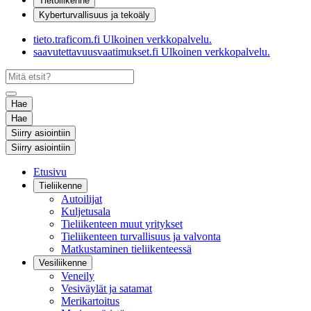
Tietoliikenne
Kyberturvallisuus ja tekoäly
tieto.traficom.fi
Ulkoinen verkkopalvelu.
saavutettavuusvaatimukset.fi
Ulkoinen verkkopalvelu.
Hae
Hae
Siirry asiointiin
Siirry asiointiin
Etusivu
Tieliikenne
Autoilijat
Kuljetusala
Tieliikenteen muut yritykset
Tieliikenteen turvallisuus ja valvonta
Matkustaminen tieliikenteessä
Vesiliikenne
Veneily
Vesiväylät ja satamat
Merikartoitus