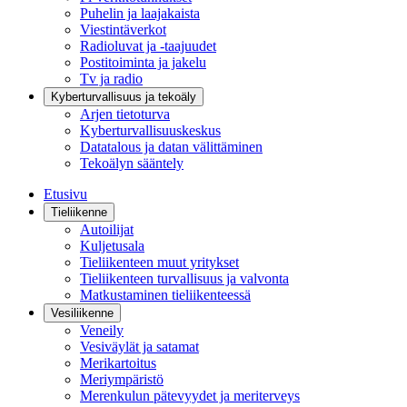
Puhelin ja laajakaista
Viestintäverkot
Radioluvat ja -taajuudet
Postitoiminta ja jakelu
Tv ja radio
Kyberturvallisuus ja tekoäly
Arjen tietoturva
Kyberturvallisuuskeskus
Datatalous ja datan välittäminen
Tekoälyn sääntely
Etusivu
Tieliikenne
Autoilijat
Kuljetusala
Tieliikenteen muut yritykset
Tieliikenteen turvallisuus ja valvonta
Matkustaminen tieliikenteessä
Vesiliikenne
Veneily
Vesiväylät ja satamat
Merikartoitus
Meriympäristö
Merenkulun pätevyydet ja meriterveys