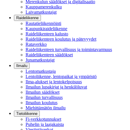
Merenkulun säädökset ja digitalisaatio
Kauppamerenkulku
Laivamatkustajat
Raideliikenne
Rautatieliikennöinti
Kaupunkiraideliikenne
Raideliikenteen kalusto
Raideliikenteen koulutus ja pätevyydet
Rataverkko
Raideliikenteen turvallisuus ja toimintavarmuus
Raideliikenteen säädökset
Junamatkustajat
Ilmailu
Lentomatkustaja
Lentoliikenne, lentopaikat ja ympäristö
Ilma-alukset ja lentokelpoisuus
Ilmailun lupakirjat ja henkilöluvat
Ilmailun säädökset
Ilmailun turvallisuus
Ilmailun koulutus
Miehittämätön ilmailu
Tietoliikenne
Fi-verkkotunnukset
Puhelin ja laajakaista
Viestintäverkot