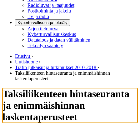
Radioluvat ja -taajuudet
Postitoiminta ja jakelu
Tv ja radio
Kyberturvallisuus ja tekoäly
Arjen tietoturva
Kyberturvallisuuskeskus
Datatalous ja datan välittäminen
Tekoälyn sääntely
Etusivu
›
Uutishuone
›
Trafin julkaisut ja tutkimukset 2010-2018
›
Taksiliikenteen hintaseuranta ja enimmäishinnan
laskentaperusteet
Taksiliikenteen hintaseuranta
ja enimmäishinnan
laskentaperusteet