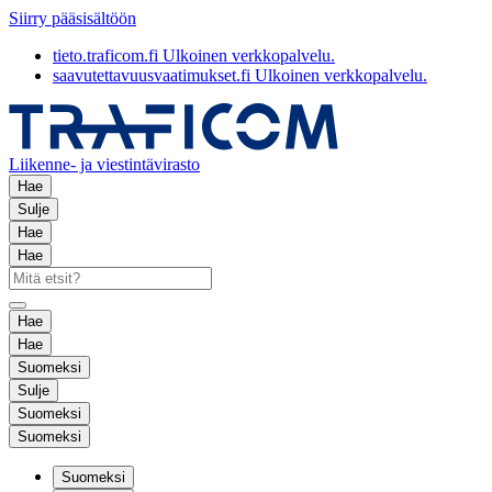
Siirry pääsisältöön
tieto.traficom.fi
Ulkoinen verkkopalvelu.
saavutettavuusvaatimukset.fi
Ulkoinen verkkopalvelu.
Liikenne- ja viestintävirasto
Hae
Sulje
Hae
Hae
Hae
Hae
Suomeksi
Sulje
Suomeksi
Suomeksi
Suomeksi