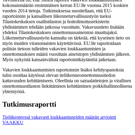
kokonaismäärän ensimmäisen kerran EU:lle vuonna 2015 koskien
vuoden 2014 tietoja. Tutkimuksessa suositellaan, että EU-
raportoinnin ja kansallisen liikenneturvallisuustyön tueksi
Tilastokeskuksen osallistilaston ja hoitoilmoitusrekisterin
yhdistäminen tehdään jatkossa vuosittain. Vakavuustieto lisätään
yhdeksi Tilastokeskuksen onnettomuusaineiston muuttujaksi.
Liikenneturvallisuustyön kannalta on tärkeää, että kyseinen tieto on
myös muiden viranomaisten käytettävissä. EU:lle raportoidaan
poliisin tietoon tulleiden vakavien loukkaantumisten ja
onnettomuuksien määrä vuosittain aineistojen yhdistämisen jälkeen.
Myös nykyistä kansainvälistä raportointikäytäntöä jatketaan.
Vakavien loukkaantumisien raportoinnin lisäksi kehityspanoksia
tulisi osoittaa käytössä olevan tieliikenneonnettomuustiedon
kattavuuden kehittämiseen. Oleellista on sairaalatietojen ja virallisen
onnettomuustilaston linkittämisen kehittäminen poikkihallinnollisena
yhteistyönä.
Tutkimusraportti
Tieliikenteessä vakavasti loukkaantuneiden määrän arviointi
VAAKKU