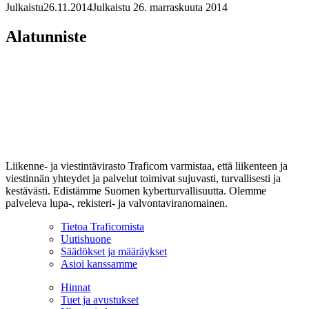
Julkaistu
26.11.2014
Julkaistu 26. marraskuuta 2014
Alatunniste
Liikenne- ja viestintävirasto Traficom varmistaa, että liikenteen ja
viestinnän yhteydet ja palvelut toimivat sujuvasti, turvallisesti ja
kestävästi. Edistämme Suomen kyberturvallisuutta. Olemme
palveleva lupa-, rekisteri- ja valvontaviranomainen.
Tietoa Traficomista
Uutishuone
Säädökset ja määräykset
Asioi kanssamme
Hinnat
Tuet ja avustukset