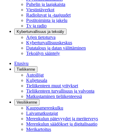
Puhelin ja laajakaista
Viestintäverkot
Radioluvat ja -taajuudet
Postitoiminta ja jakelu
Tv ja radio
Kyberturvallisuus ja tekoäly
Arjen tietoturva
Kyberturvallisuuskeskus
Datatalous ja datan välittäminen
Tekoälyn sääntely
Etusivu
Tieliikenne
Autoilijat
Kuljetusala
Tieliikenteen muut yritykset
Tieliikenteen turvallisuus ja valvonta
Matkustaminen tieliikenteessä
Vesiliikenne
Kauppamerenkulku
Laivamatkustajat
Merenkulun pätevyydet ja meriterveys
Merenkulun säädökset ja digitalisaatio
Merikartoitus