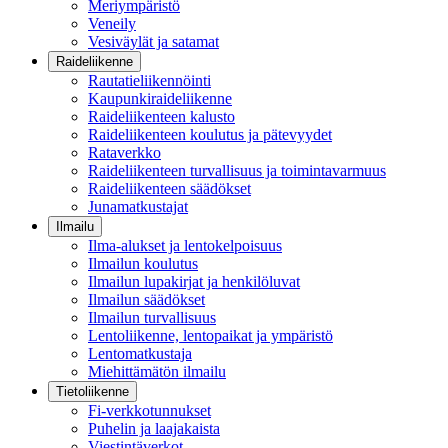
Meriympäristö
Veneily
Vesiväylät ja satamat
Raideliikenne
Rautatieliikennöinti
Kaupunkiraideliikenne
Raideliikenteen kalusto
Raideliikenteen koulutus ja pätevyydet
Rataverkko
Raideliikenteen turvallisuus ja toimintavarmuus
Raideliikenteen säädökset
Junamatkustajat
Ilmailu
Ilma-alukset ja lentokelpoisuus
Ilmailun koulutus
Ilmailun lupakirjat ja henkilöluvat
Ilmailun säädökset
Ilmailun turvallisuus
Lentoliikenne, lentopaikat ja ympäristö
Lentomatkustaja
Miehittämätön ilmailu
Tietoliikenne
Fi-verkkotunnukset
Puhelin ja laajakaista
Viestintäverkot