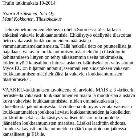
Trafin tutkimuksia 10-2014
Noora Airaksinen, Sito Oy
Matti Kokkonen, Tilastokeskus
Tieliikennekuolemien ehkäisyn ohella Suomessa olisi tärkeää
ehkäistä vakavia loukkaantumisia. Ehkäisytyö edellyttää tilastoitua
tietoa vakavasti loukkaantuneiden määrästä ja
vammautumismekanismeista. Tällä hetkellä tieto on puutteellista ja
hajallaan. Vakavan loukkaantumisen määritelmän ja tilastoinnin
kehittämiseen liittyen on tehty aikaisemmin useita tutkimuksia,
joiden myötä kansallinen intressi asian edistämiseksi on vahvistunut.
Myös EU on hiljattain antanut jäsenmailleen suosituksen vakavan
loukkaantumisen määritelmäksi ja vakavien loukkaantumisten
tilastoimiseksi.
VAAKKU-tutkimuksen tavoitteena oli arvioida MAIS ≥ 3 -kriteerin
perusteella vakavasti loukkaantuneiden määrä ja muodostaa alustava
kuva vakavista loukkaantumisista, niiden ominaisuuksista ja
alueellisesta jakautumisesta. Tavoitteena oli myös verrata vakavasti
loukkaantuneiden joukkoa lievästi loukkaantuneiden ja kuolleiden
joukkoihin sekä saada käsitys virallisen tilaston ulkopuolelle
jääneiden loukkaantumisten määrästä. Lisäksi laadittiin ehdotus,
kuinka vakavasti loukkaantuneiden määrä raportoidaan jatkossa
kansallisesti ja EU:lle.