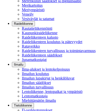
Merenkulun säädökset ja digitalisaatio
Merikartoitus
Meriympäristö
Veneily
Vesiväylät ja satamat
Raideliikenne
Rautatieliikennöinti
Kaupunkiraideliikenne
Raideliikenteen kalusto
Raideliikenteen koulutus ja pätevyydet
Rataverkko
Raideliikenteen turvallisuus ja toimintavarmuus
Raideliikenteen säädökset
Junamatkustajat
Ilmailu
Ilma-alukset ja lentokelpoisuus
Ilmailun koulutus
Ilmailun lupakirjat ja henkilöluvat
Ilmailun säädökset
Ilmailun turvallisuus
Lentoliikenne, lentopaikat ja ympäristö
Lentomatkustaja
Miehittämätön ilmailu
Tietoliikenne
Fi-verkkotunnukset