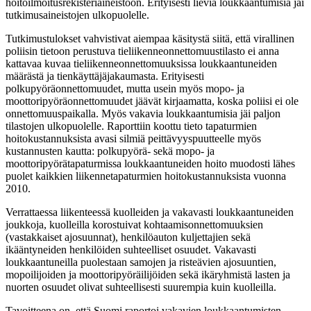
hoitoilmoitusrekisteriaineistoon. Erityisesti lieviä loukkaantumisia jäi
tutkimusaineistojen ulkopuolelle.
Tutkimustulokset vahvistivat aiempaa käsitystä siitä, että virallinen
poliisin tietoon perustuva tieliikenneonnettomuustilasto ei anna
kattavaa kuvaa tieliikenneonnettomuuksissa loukkaantuneiden
määrästä ja tienkäyttäjäjakaumasta. Erityisesti
polkupyöräonnettomuudet, mutta usein myös mopo- ja
moottoripyöräonnettomuudet jäävät kirjaamatta, koska poliisi ei ole
onnettomuuspaikalla. Myös vakavia loukkaantumisia jäi paljon
tilastojen ulkopuolelle. Raporttiin koottu tieto tapaturmien
hoitokustannuksista avasi silmiä peittävyyspuutteelle myös
kustannusten kautta: polkupyörä- sekä mopo- ja
moottoripyörätapaturmissa loukkaantuneiden hoito muodosti lähes
puolet kaikkien liikennetapaturmien hoitokustannuksista vuonna
2010.
Verrattaessa liikenteessä kuolleiden ja vakavasti loukkaantuneiden
joukkoja, kuolleilla korostuivat kohtaamisonnettomuuksien
(vastakkaiset ajosuunnat), henkilöauton kuljettajien sekä
ikääntyneiden henkilöiden suhteelliset osuudet. Vakavasti
loukkaantuneilla puolestaan samojen ja risteävien ajosuuntien,
mopoilijoiden ja moottoripyöräilijöiden sekä ikäryhmistä lasten ja
nuorten osuudet olivat suhteellisesti suurempia kuin kuolleilla.
Tavoitteena on, että Suomi raportoi vakavien loukkaantumisten