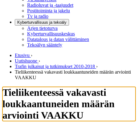
Radioluvat ja -taajuudet
Postitoiminta ja jakelu
Tv ja radio
Kyberturvallisuus ja tekoäly
Arjen tietoturva
Kyberturvallisuuskeskus
Datatalous ja datan välittäminen
Tekoälyn sääntely
Etusivu
›
Uutishuone
›
Trafin julkaisut ja tutkimukset 2010-2018
›
Tieliikenteessä vakavasti loukkaantuneiden määrän arviointi
VAAKKU
Tieliikenteessä vakavasti
loukkaantuneiden määrän
arviointi VAAKKU