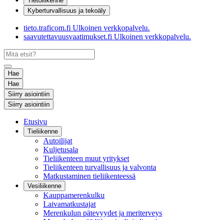
Tietoliikenne
Kyberturvallisuus ja tekoäly
tieto.traficom.fi
Ulkoinen verkkopalvelu.
saavutettavuusvaatimukset.fi
Ulkoinen verkkopalvelu.
Hae
Hae
Siirry asiointiin
Siirry asiointiin
Etusivu
Tieliikenne
Autoilijat
Kuljetusala
Tieliikenteen muut yritykset
Tieliikenteen turvallisuus ja valvonta
Matkustaminen tieliikenteessä
Vesiliikenne
Kauppamerenkulku
Laivamatkustajat
Merenkulun pätevyydet ja meriterveys