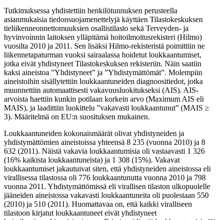
Tutkimuksessa yhdistettiin henkilötunnuksen perusteella
asianmukaisia tiedonsuojamenettelyjä käyttäen Tilastokeskuksen
tieliikenneonnettomuuksien osallistilasto sekä Terveyden- ja
hyvinvoinnin laitoksen ylläpitämä hoitoilmoitusrekisteri (Hilmo)
vuosilta 2010 ja 2011. Sen lisäksi Hilmo-rekisteristä poimittiin ne
liikennetapaturman vuoksi sairaalassa hoidetut loukkaantumiset,
jotka eivät yhdistyneet Tilastokeskuksen rekisteriin. Näin saatiin
kaksi aineistoa ”Yhdistyneet” ja ”Yhdistymättömät”. Molempiin
aineistoihin sisällytettiin loukkaantuneiden diagnoositiedot, jotka
muunnettiin automaattisesti vakavuusluokitukseksi (AIS). AIS-
arvoista haettiin kunkin potilaan korkein arvo (Maximum AIS eli
MAIS), ja laadittiin luokittelu ”vakavasti loukkaantunut” (MAIS ≥
3). Määritelmä on EU:n suosituksen mukainen.
Loukkaantuneiden kokonaismäärät olivat yhdistyneiden ja
yhdistymättömien aineistoissa yhteensä 8 235 (vuonna 2010) ja 8
632 (2011). Näistä vakavia loukkaantumisia oli vastaavasti 1 326
(16% kaikista loukkaantuneista) ja 1 308 (15%). Vakavat
loukkaantumiset jakautuivat siten, että yhdistyneiden aineistossa eli
virallisessa tilastossa oli 776 loukkaantunutta vuonna 2010 ja 798
vuonna 2011. Yhdistymättömissä eli virallisen tilaston ulkopuolelle
jääneiden aineistossa vakavasti loukkaantuneita oli puolestaan 550
(2010) ja 510 (2011). Huomattavaa on, että kaikki viralliseen
tilastoon kirjatut loukkaantuneet eivät yhdistyneet