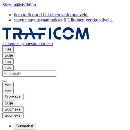
Siirry pääsisältöön
tieto.traficom.fi
Ulkoinen verkkopalvelu.
saavutettavuusvaatimukset.fi
Ulkoinen verkkopalvelu.
Liikenne- ja viestintävirasto
Hae
Sulje
Hae
Hae
Hae
Hae
Suomeksi
Sulje
Suomeksi
Suomeksi
Suomeksi