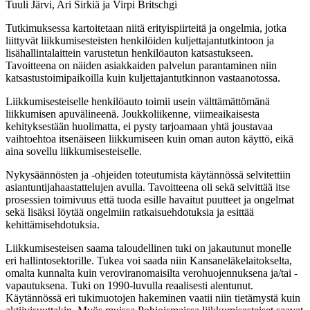
Tuuli Järvi, Ari Sirkiä ja Virpi Britschgi
Tutkimuksessa kartoitetaan niitä erityispiirteitä ja ongelmia, jotka
liittyvät liikkumisesteisten henkilöiden kuljettajantutkintoon ja
lisähallintalaittein varustetun henkilöauton katsastukseen.
Tavoitteena on näiden asiakkaiden palvelun parantaminen niin
katsastustoimipaikoilla kuin kuljettajantutkinnon vastaanotossa.
Liikkumisesteiselle henkilöauto toimii usein välttämättömänä
liikkumisen apuvälineenä. Joukkoliikenne, viimeaikaisesta
kehityksestään huolimatta, ei pysty tarjoamaan yhtä joustavaa
vaihtoehtoa itsenäiseen liikkumiseen kuin oman auton käyttö, eikä
aina sovellu liikkumisesteiselle.
Nykysäännösten ja -ohjeiden toteutumista käytännössä selvitettiin
asiantuntijahaastattelujen avulla. Tavoitteena oli sekä selvittää itse
prosessien toimivuus että tuoda esille havaitut puutteet ja ongelmat
sekä lisäksi löytää ongelmiin ratkaisuehdotuksia ja esittää
kehittämisehdotuksia.
Liikkumisesteisen saama taloudellinen tuki on jakautunut monelle
eri hallintosektorille. Tukea voi saada niin Kansaneläkelaitokselta,
omalta kunnalta kuin veroviranomaisilta verohuojennuksena ja/tai -
vapautuksena. Tuki on 1990-luvulla reaalisesti alentunut.
Käytännössä eri tukimuotojen hakeminen vaatii niin tietämystä kuin