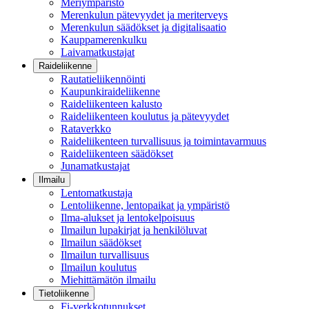
Meriympäristö
Merenkulun pätevyydet ja meriterveys
Merenkulun säädökset ja digitalisaatio
Kauppamerenkulku
Laivamatkustajat
Raideliikenne
Rautatieliikennöinti
Kaupunkiraideliikenne
Raideliikenteen kalusto
Raideliikenteen koulutus ja pätevyydet
Rataverkko
Raideliikenteen turvallisuus ja toimintavarmuus
Raideliikenteen säädökset
Junamatkustajat
Ilmailu
Lentomatkustaja
Lentoliikenne, lentopaikat ja ympäristö
Ilma-alukset ja lentokelpoisuus
Ilmailun lupakirjat ja henkilöluvat
Ilmailun säädökset
Ilmailun turvallisuus
Ilmailun koulutus
Miehittämätön ilmailu
Tietoliikenne
Fi-verkkotunnukset