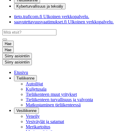
Tietoliikenne
Kyberturvallisuus ja tekoäly
tieto.traficom.fi
Ulkoinen verkkopalvelu.
saavutettavuusvaatimukset.fi
Ulkoinen verkkopalvelu.
Hae
Hae
Siirry asiointiin
Siirry asiointiin
Etusivu
Tieliikenne
Autoilijat
Kuljetusala
Tieliikenteen muut yritykset
Tieliikenteen turvallisuus ja valvonta
Matkustaminen tieliikenteessä
Vesiliikenne
Veneily
Vesiväylät ja satamat
Merikartoitus