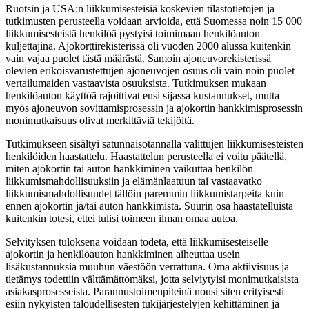
Ruotsin ja USA:n liikkumisesteisiä koskevien tilastotietojen ja
tutkimusten perusteella voidaan arvioida, että Suomessa noin 15 000
liikkumisesteistä henkilöä pystyisi toimimaan henkilöauton
kuljettajina. Ajokorttirekisterissä oli vuoden 2000 alussa kuitenkin
vain vajaa puolet tästä määrästä. Samoin ajoneuvorekisterissä
olevien erikoisvarustettujen ajoneuvojen osuus oli vain noin puolet
vertailumaiden vastaavista osuuksista. Tutkimuksen mukaan
henkilöauton käyttöä rajoittivat ensi sijassa kustannukset, mutta
myös ajoneuvon sovittamisprosessin ja ajokortin hankkimisprosessin
monimutkaisuus olivat merkittäviä tekijöitä.
Tutkimukseen sisältyi satunnaisotannalla valittujen liikkumisesteisten
henkilöiden haastattelu. Haastattelun perusteella ei voitu päätellä,
miten ajokortin tai auton hankkiminen vaikuttaa henkilön
liikkumismahdollisuuksiin ja elämänlaatuun tai vastaavatko
liikkumismahdollisuudet tällöin paremmin liikkumistarpeita kuin
ennen ajokortin ja/tai auton hankkimista. Suurin osa haastatelluista
kuitenkin totesi, ettei tulisi toimeen ilman omaa autoa.
Selvityksen tuloksena voidaan todeta, että liikkumisesteiselle
ajokortin ja henkilöauton hankkiminen aiheuttaa usein
lisäkustannuksia muuhun väestöön verrattuna. Oma aktiivisuus ja
tietämys todettiin välttämättömäksi, jotta selviytyisi monimutkaisista
asiakasprosesseista. Parannustoimenpiteinä nousi siten erityisesti
esiin nykyisten taloudellisesten tukijärjestelyjen kehittäminen ja