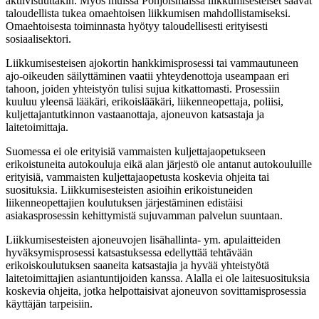
aktiivisuuttakin. Myös muissa Pohjoismaissa liikkumisesteiset saavat
taloudellista tukea omaehtoisen liikkumisen mahdollistamiseksi.
Omaehtoisesta toiminnasta hyötyy taloudellisesti erityisesti
sosiaalisektori.
Liikkumisesteisen ajokortin hankkimisprosessi tai vammautuneen
ajo-oikeuden säilyttäminen vaatii yhteydenottoja useampaan eri
tahoon, joiden yhteistyön tulisi sujua kitkattomasti. Prosessiin
kuuluu yleensä lääkäri, erikoislääkäri, liikenneopettaja, poliisi,
kuljettajantutkinnon vastaanottaja, ajoneuvon katsastaja ja
laitetoimittaja.
Suomessa ei ole erityisiä vammaisten kuljettajaopetukseen
erikoistuneita autokouluja eikä alan järjestö ole antanut autokouluille
erityisiä, vammaisten kuljettajaopetusta koskevia ohjeita tai
suosituksia. Liikkumisesteisten asioihin erikoistuneiden
liikenneopettajien koulutuksen järjestäminen edistäisi
asiakasprosessin kehittymistä sujuvamman palvelun suuntaan.
Liikkumisesteisten ajoneuvojen lisähallinta- ym. apulaitteiden
hyväksymisprosessi katsastuksessa edellyttää tehtävään
erikoiskoulutuksen saaneita katsastajia ja hyvää yhteistyötä
laitetoimittajien asiantuntijoiden kanssa. Alalla ei ole laitesuosituksia
koskevia ohjeita, jotka helpottaisivat ajoneuvon sovittamisprosessia
käyttäjän tarpeisiin.