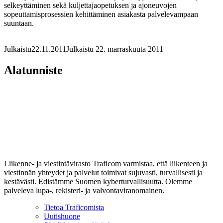
selkeyttäminen sekä kuljettajaopetuksen ja ajoneuvojen
sopeuttamisprosessien kehittäminen asiakasta palvelevampaan
suuntaan.
Julkaistu
22.11.2011
Julkaistu 22. marraskuuta 2011
Alatunniste
Liikenne- ja viestintävirasto Traficom varmistaa, että liikenteen ja
viestinnän yhteydet ja palvelut toimivat sujuvasti, turvallisesti ja
kestävästi. Edistämme Suomen kyberturvallisuutta. Olemme
palveleva lupa-, rekisteri- ja valvontaviranomainen.
Tietoa Traficomista
Uutishuone