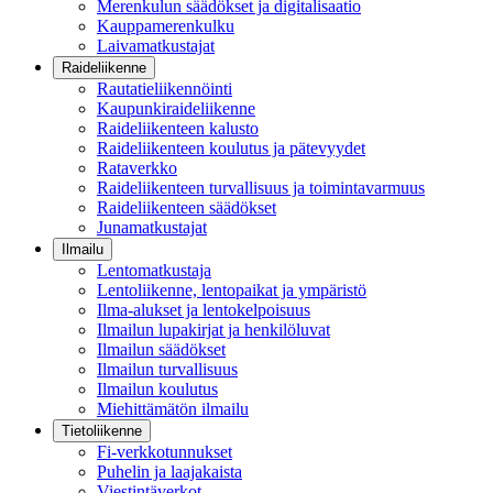
Merenkulun säädökset ja digitalisaatio
Kauppamerenkulku
Laivamatkustajat
Raideliikenne
Rautatieliikennöinti
Kaupunkiraideliikenne
Raideliikenteen kalusto
Raideliikenteen koulutus ja pätevyydet
Rataverkko
Raideliikenteen turvallisuus ja toimintavarmuus
Raideliikenteen säädökset
Junamatkustajat
Ilmailu
Lentomatkustaja
Lentoliikenne, lentopaikat ja ympäristö
Ilma-alukset ja lentokelpoisuus
Ilmailun lupakirjat ja henkilöluvat
Ilmailun säädökset
Ilmailun turvallisuus
Ilmailun koulutus
Miehittämätön ilmailu
Tietoliikenne
Fi-verkkotunnukset
Puhelin ja laajakaista
Viestintäverkot