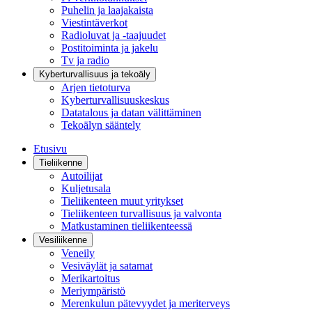
Puhelin ja laajakaista
Viestintäverkot
Radioluvat ja -taajuudet
Postitoiminta ja jakelu
Tv ja radio
Kyberturvallisuus ja tekoäly
Arjen tietoturva
Kyberturvallisuuskeskus
Datatalous ja datan välittäminen
Tekoälyn sääntely
Etusivu
Tieliikenne
Autoilijat
Kuljetusala
Tieliikenteen muut yritykset
Tieliikenteen turvallisuus ja valvonta
Matkustaminen tieliikenteessä
Vesiliikenne
Veneily
Vesiväylät ja satamat
Merikartoitus
Meriympäristö
Merenkulun pätevyydet ja meriterveys