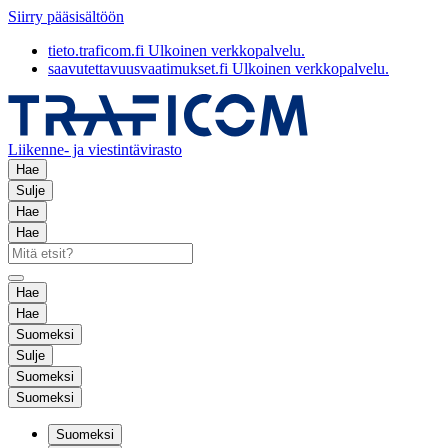
Siirry pääsisältöön
tieto.traficom.fi
Ulkoinen verkkopalvelu.
saavutettavuusvaatimukset.fi
Ulkoinen verkkopalvelu.
Liikenne- ja viestintävirasto
Hae
Sulje
Hae
Hae
Hae
Hae
Suomeksi
Sulje
Suomeksi
Suomeksi
Suomeksi