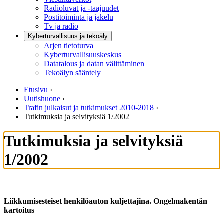
Radioluvat ja -taajuudet
Postitoiminta ja jakelu
Tv ja radio
Kyberturvallisuus ja tekoäly
Arjen tietoturva
Kyberturvallisuuskeskus
Datatalous ja datan välittäminen
Tekoälyn sääntely
Etusivu
›
Uutishuone
›
Trafin julkaisut ja tutkimukset 2010-2018
›
Tutkimuksia ja selvityksiä 1/2002
Tutkimuksia ja selvityksiä
1/2002
Liikkumisesteiset henkilöauton kuljettajina. Ongelmakentän
kartoitus