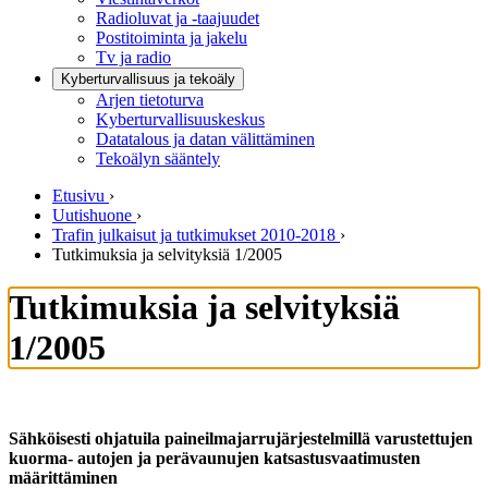
Radioluvat ja -taajuudet
Postitoiminta ja jakelu
Tv ja radio
Kyberturvallisuus ja tekoäly
Arjen tietoturva
Kyberturvallisuuskeskus
Datatalous ja datan välittäminen
Tekoälyn sääntely
Etusivu
›
Uutishuone
›
Trafin julkaisut ja tutkimukset 2010-2018
›
Tutkimuksia ja selvityksiä 1/2005
Tutkimuksia ja selvityksiä
1/2005
Sähköisesti ohjatuila paineilmajarrujärjestelmillä varustettujen
kuorma- autojen ja perävaunujen katsastusvaatimusten
määrittäminen