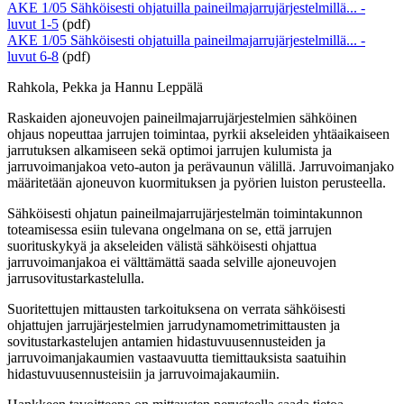
AKE 1/05 Sähköisesti ohjatuilla paineilmajarrujärjestelmillä... -
luvut 1-5
(pdf)
AKE 1/05 Sähköisesti ohjatuilla paineilmajarrujärjestelmillä... -
luvut 6-8
(pdf)
Rahkola, Pekka ja Hannu Leppälä
Raskaiden ajoneuvojen paineilmajarrujärjestelmien sähköinen
ohjaus nopeuttaa jarrujen toimintaa, pyrkii akseleiden yhtäaikaiseen
jarrutuksen alkamiseen sekä optimoi jarrujen kulumista ja
jarruvoimanjakoa veto-auton ja perävaunun välillä. Jarruvoimanjako
määritetään ajoneuvon kuormituksen ja pyörien luiston perusteella.
Sähköisesti ohjatun paineilmajarrujärjestelmän toimintakunnon
toteamisessa esiin tulevana ongelmana on se, että jarrujen
suorituskykyä ja akseleiden välistä sähköisesti ohjattua
jarruvoimanjakoa ei välttämättä saada selville ajoneuvojen
jarrusovitustarkastelulla.
Suoritettujen mittausten tarkoituksena on verrata sähköisesti
ohjattujen jarrujärjestelmien jarrudynamometrimittausten ja
sovitustarkastelujen antamien hidastuvuusennusteiden ja
jarruvoimanjakaumien vastaavuutta tiemittauksista saatuihin
hidastuvuusennusteisiin ja jarruvoimajakaumiin.