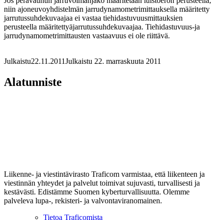
Jos perävaunun jarruvoimanjako määritetään luistoeron perusteella,
niin ajoneuvoyhdistelmän jarrudynamometrimittauksella määritetty
jarrutussuhdekuvaajaa ei vastaa tiehidastuvuusmittauksien
perusteella määritettyäjarrutussuhdekuvaajaa. Tiehidastuvuus-ja
jarrudynamometrimittausten vastaavuus ei ole riittävä.
Julkaistu
22.11.2011
Julkaistu 22. marraskuuta 2011
Alatunniste
Liikenne- ja viestintävirasto Traficom varmistaa, että liikenteen ja
viestinnän yhteydet ja palvelut toimivat sujuvasti, turvallisesti ja
kestävästi. Edistämme Suomen kyberturvallisuutta. Olemme
palveleva lupa-, rekisteri- ja valvontaviranomainen.
Tietoa Traficomista