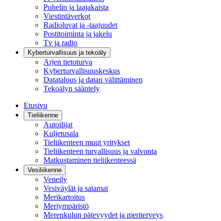
Puhelin ja laajakaista
Viestintäverkot
Radioluvat ja -taajuudet
Postitoiminta ja jakelu
Tv ja radio
Kyberturvallisuus ja tekoäly
Arjen tietoturva
Kyberturvallisuuskeskus
Datatalous ja datan välittäminen
Tekoälyn sääntely
Etusivu
Tieliikenne
Autoilijat
Kuljetusala
Tieliikenteen muut yritykset
Tieliikenteen turvallisuus ja valvonta
Matkustaminen tieliikenteessä
Vesiliikenne
Veneily
Vesiväylät ja satamat
Merikartoitus
Meriympäristö
Merenkulun pätevyydet ja meriterveys