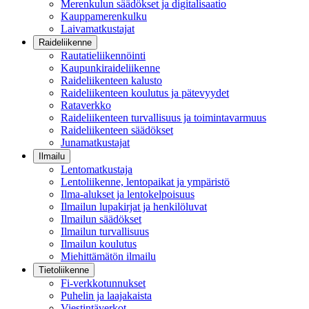
Merenkulun säädökset ja digitalisaatio
Kauppamerenkulku
Laivamatkustajat
Raideliikenne
Rautatieliikennöinti
Kaupunkiraideliikenne
Raideliikenteen kalusto
Raideliikenteen koulutus ja pätevyydet
Rataverkko
Raideliikenteen turvallisuus ja toimintavarmuus
Raideliikenteen säädökset
Junamatkustajat
Ilmailu
Lentomatkustaja
Lentoliikenne, lentopaikat ja ympäristö
Ilma-alukset ja lentokelpoisuus
Ilmailun lupakirjat ja henkilöluvat
Ilmailun säädökset
Ilmailun turvallisuus
Ilmailun koulutus
Miehittämätön ilmailu
Tietoliikenne
Fi-verkkotunnukset
Puhelin ja laajakaista
Viestintäverkot