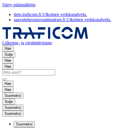
Siirry pääsisältöön
tieto.traficom.fi
Ulkoinen verkkopalvelu.
saavutettavuusvaatimukset.fi
Ulkoinen verkkopalvelu.
Liikenne- ja viestintävirasto
Hae
Sulje
Hae
Hae
Hae
Hae
Suomeksi
Sulje
Suomeksi
Suomeksi
Suomeksi