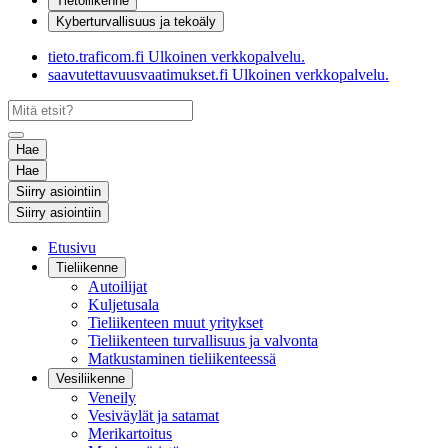
Tietoliikenne
Kyberturvallisuus ja tekoäly
tieto.traficom.fi
Ulkoinen verkkopalvelu.
saavutettavuusvaatimukset.fi
Ulkoinen verkkopalvelu.
Hae
Hae
Siirry asiointiin
Siirry asiointiin
Etusivu
Tieliikenne
Autoilijat
Kuljetusala
Tieliikenteen muut yritykset
Tieliikenteen turvallisuus ja valvonta
Matkustaminen tieliikenteessä
Vesiliikenne
Veneily
Vesiväylät ja satamat
Merikartoitus