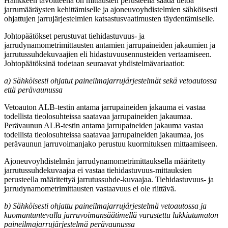
Hankkeen tavoitteena on mittausten perusteella saada tietoa
jarrumääräysten kehittämiselle ja ajoneuvoyhdistelmien sähköisesti
ohjattujen jarrujärjestelmien katsastusvaatimusten täydentämiselle.
Johtopäätökset perustuvat tiehidastuvuus- ja
jarrudynamometrimittausten antamien jarrupaineiden jakaumien ja
jarrutussuhdekuvaajien eli hidastuvuusennusteiden vertaamiseen.
Johtopäätöksinä todetaan seuraavat yhdistelmävariaatiot:
a) Sähköisesti ohjatut paineilmajarrujärjestelmät sekä vetoautossa
että perävaunussa
Vetoauton ALB-testin antama jarrupaineiden jakauma ei vastaa
todellista tieolosuhteissa saatavaa jarrupaineiden jakaumaa.
Perävaunun ALB-testin antama jarrupaineiden jakauma vastaa
todellista tieolosuhteissa saatavaa jarrupaineiden jakaumaa, jos
perävaunun jarruvoimanjako perustuu kuormituksen mittaamiseen.
Ajoneuvoyhdistelmän jarrudynamometrimittauksella määritetty
jarrutussuhdekuvaajaa ei vastaa tiehidastuvuus-mittauksien
perusteella määritettyä jarrutussuhde-kuvaajaa. Tiehidastuvuus- ja
jarrudynamometrimittausten vastaavuus ei ole riittävä.
b) Sähköisesti ohjattu paineilmajarrujärjestelmä vetoautossa ja
kuomantuntevalla jarruvoimansäätimellä varustettu lukkiutumaton
paineilmajarrujärjestelmä perävaunussa