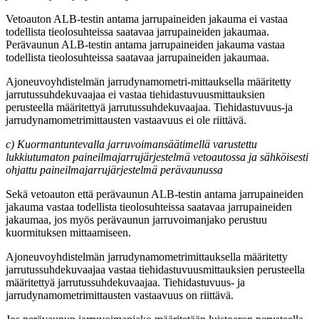
Vetoauton ALB-testin antama jarrupaineiden jakauma ei vastaa
todellista tieolosuhteissa saatavaa jarrupaineiden jakaumaa.
Perävaunun ALB-testin antama jarrupaineiden jakauma vastaa
todellista tieolosuhteissa saatavaa jarrupaineiden jakaumaa.
Ajoneuvoyhdistelmän jarrudynamometri-mittauksella määritetty
jarrutussuhdekuvaajaa ei vastaa tiehidastuvuusmittauksien
perusteella määritettyä jarrutussuhdekuvaajaa. Tiehidastuvuus-ja
jarrudynamometrimittausten vastaavuus ei ole riittävä.
c) Kuormantuntevalla jarruvoimansäätimellä varustettu
lukkiutumaton paineilmajarrujärjestelmä vetoautossa ja sähköisesti
ohjattu paineilmajarrujärjestelmä perävaunussa
Sekä vetoauton että perävaunun ALB-testin antama jarrupaineiden
jakauma vastaa todellista tieolosuhteissa saatavaa jarrupaineiden
jakaumaa, jos myös perävaunun jarruvoimanjako perustuu
kuormituksen mittaamiseen.
Ajoneuvoyhdistelmän jarrudynamometrimittauksella määritetty
jarrutussuhdekuvaajaa vastaa tiehidastuvuusmittauksien perusteella
määritettyä jarrutussuhdekuvaajaa. Tiehidastuvuus- ja
jarrudynamometrimittausten vastaavuus on riittävä.