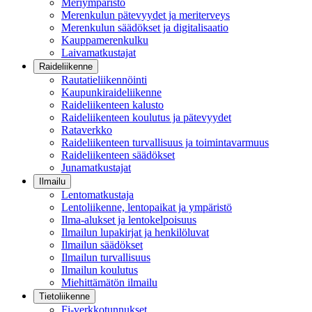
Meriympäristö
Merenkulun pätevyydet ja meriterveys
Merenkulun säädökset ja digitalisaatio
Kauppamerenkulku
Laivamatkustajat
Raideliikenne
Rautatieliikennöinti
Kaupunkiraideliikenne
Raideliikenteen kalusto
Raideliikenteen koulutus ja pätevyydet
Rataverkko
Raideliikenteen turvallisuus ja toimintavarmuus
Raideliikenteen säädökset
Junamatkustajat
Ilmailu
Lentomatkustaja
Lentoliikenne, lentopaikat ja ympäristö
Ilma-alukset ja lentokelpoisuus
Ilmailun lupakirjat ja henkilöluvat
Ilmailun säädökset
Ilmailun turvallisuus
Ilmailun koulutus
Miehittämätön ilmailu
Tietoliikenne
Fi-verkkotunnukset