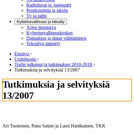
Radioluvat ja -taajuudet
Postitoiminta ja jakelu
Tv ja radio
Kyberturvallisuus ja tekoäly
Arjen tietoturva
Kyberturvallisuuskeskus
Datatalous ja datan välittäminen
Tekoälyn sääntely
Etusivu
›
Uutishuone
›
Trafin julkaisut ja tutkimukset 2010-2018
›
Tutkimuksia ja selvityksiä 13/2007
Tutkimuksia ja selvityksiä
13/2007
Ari Tuononen, Panu Sainio ja Lassi Hartikainen, TKK