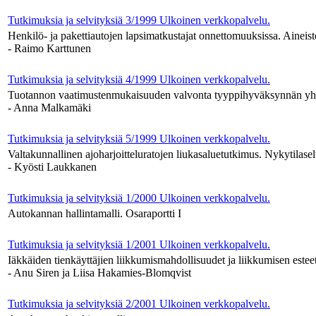
Tutkimuksia ja selvityksiä 3/1999
Ulkoinen verkkopalvelu.
Henkilö- ja pakettiautojen lapsimatkustajat onnettomuuksissa. Ainei
- Raimo Karttunen
Tutkimuksia ja selvityksiä 4/1999
Ulkoinen verkkopalvelu.
Tuotannon vaatimustenmukaisuuden valvonta tyyppihyväksynnän y
- Anna Malkamäki
Tutkimuksia ja selvityksiä 5/1999
Ulkoinen verkkopalvelu.
Valtakunnallinen ajoharjoitteluratojen liukasaluetutkimus. Nykytilase
- Kyösti Laukkanen
Tutkimuksia ja selvityksiä 1/2000
Ulkoinen verkkopalvelu.
Autokannan hallintamalli. Osaraportti I
Tutkimuksia ja selvityksiä 1/2001
Ulkoinen verkkopalvelu.
Iäkkäiden tienkäyttäjien liikkumismahdollisuudet ja liikkumisen estee
- Anu Siren ja Liisa Hakamies-Blomqvist
Tutkimuksia ja selvityksiä 2/2001
Ulkoinen verkkopalvelu.