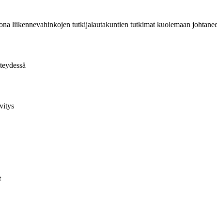
stona liikennevahinkojen tutkijalautakuntien tutkimat kuolemaan johta
hteydessä
lvitys
t