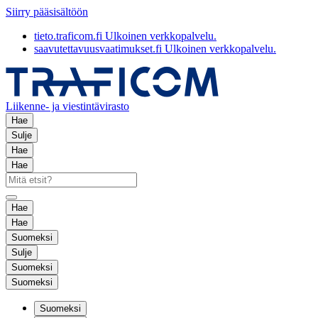
Siirry pääsisältöön
tieto.traficom.fi
Ulkoinen verkkopalvelu.
saavutettavuusvaatimukset.fi
Ulkoinen verkkopalvelu.
Liikenne- ja viestintävirasto
Hae
Sulje
Hae
Hae
Hae
Hae
Suomeksi
Sulje
Suomeksi
Suomeksi
Suomeksi