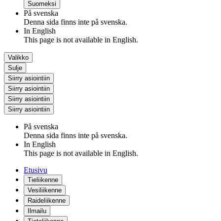
Suomeksi
På svenska
Denna sida finns inte på svenska.
In English
This page is not available in English.
Valikko
Sulje
Siirry asiointiin
Siirry asiointiin
Siirry asiointiin
Siirry asiointiin
På svenska
Denna sida finns inte på svenska.
In English
This page is not available in English.
Etusivu
Tieliikenne
Vesiliikenne
Raideliikenne
Ilmailu