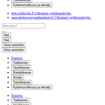
Tietoliikenne
Kyberturvallisuus ja tekoäly
tieto.traficom.fi
Ulkoinen verkkopalvelu.
saavutettavuusvaatimukset.fi
Ulkoinen verkkopalvelu.
Hae
Hae
Siirry asiointiin
Siirry asiointiin
Etusivu
Tieliikenne
Vesiliikenne
Raideliikenne
Ilmailu
Tietoliikenne
Kyberturvallisuus ja tekoäly
Etusivu
Tieliikenne