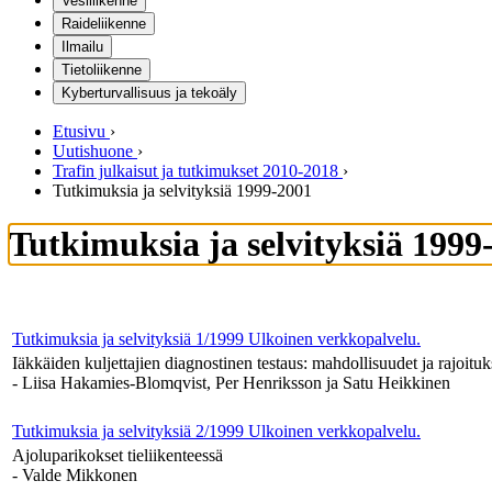
Vesiliikenne
Raideliikenne
Ilmailu
Tietoliikenne
Kyberturvallisuus ja tekoäly
Etusivu
›
Uutishuone
›
Trafin julkaisut ja tutkimukset 2010-2018
›
Tutkimuksia ja selvityksiä 1999-2001
Tutkimuksia ja selvityksiä 1999
Tutkimuksia ja selvityksiä 1/1999
Ulkoinen verkkopalvelu.
Iäkkäiden kuljettajien diagnostinen testaus: mahdollisuudet ja rajoituk
- Liisa Hakamies-Blomqvist, Per Henriksson ja Satu Heikkinen
Tutkimuksia ja selvityksiä 2/1999
Ulkoinen verkkopalvelu.
Ajoluparikokset tieliikenteessä
- Valde Mikkonen