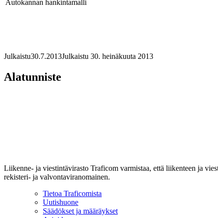
Autokannan hankintamalli
Julkaistu
30.7.2013
Julkaistu 30. heinäkuuta 2013
Alatunniste
Liikenne- ja viestintävirasto Traficom varmistaa, että liikenteen ja vi
rekisteri- ja valvontaviranomainen.
Tietoa Traficomista
Uutishuone
Säädökset ja määräykset