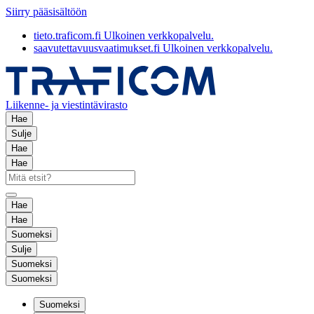
Siirry pääsisältöön
tieto.traficom.fi
Ulkoinen verkkopalvelu.
saavutettavuusvaatimukset.fi
Ulkoinen verkkopalvelu.
Liikenne- ja viestintävirasto
Hae
Sulje
Hae
Hae
Hae
Hae
Suomeksi
Sulje
Suomeksi
Suomeksi
Suomeksi