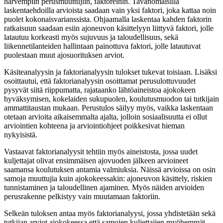
harvempiin perusmuuttujiin, faktoreihin. Tavanomaisilla
laskentaehdoilla arvioista saadaan vain yksi faktori, joka kattaa noin
puolet kokonaisvarianssista. Ohjaamalla laskentaa kahden faktorin
ratkaisuun saadaan esiin ajoneuvon käsittelyyn liittyvä faktori, jolle
latautuu korkeasti myös sujuvuus ja taloudellisuus, sekä
liikennetilanteiden hallintaan painottuva faktori, jolle latautuvat
puolestaan muut ajosuorituksen arviot.
Käsiteanalyysin ja faktorianalyysin tulokset tukevat toisiaan. Lisäksi
osoittautui, että faktorianalyysin osoittamat perusulottuvuudet
pysyvät siitä riippumatta, rajataanko lähtöaineistoa ajokokeen
hyväksymisen, kokelaiden sukupuolen, koulutusmuodon tai tutkijain
ammattitaustan mukaan. Perustulos säilyy myös, vaikka laskentaan
otetaan arvioita aikaisemmalta ajalta, jolloin sosiaalisuutta ei ollut
arviointien kohteena ja arviointiohjeet poikkesivat hieman
nykyisistä.
Vastaavat faktorianalyysit tehtiin myös aineistosta, jossa uudet
kuljettajat olivat ensimmäisen ajovuoden jälkeen arvioineet
saamansa koulutuksen antamia valmiuksia. Näissä arvioissa on osin
samoja muuttujia kuin ajokokeessakin: ajoneuvon käsittely, riskien
tunnistaminen ja taloudellinen ajaminen. Myös näiden arvioiden
perusrakenne pelkistyy vain muutamaan faktoriin.
Selkeän tuloksen antaa myös faktorianalyysi, jossa yhdistetään sekä
tutkijan arviot ajokokeessa että samojen kuljettajien myöhemmät