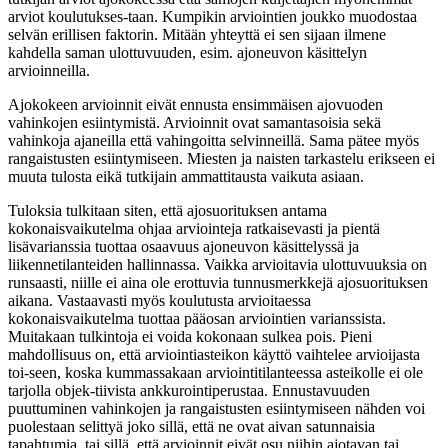
arviot koulutukses-taan. Kumpikin arviointien joukko muodostaa
selvän erillisen faktorin. Mitään yhteyttä ei sen sijaan ilmene
kahdella saman ulottuvuuden, esim. ajoneuvon käsittelyn
arvioinneilla.
Ajokokeen arvioinnit eivät ennusta ensimmäisen ajovuoden
vahinkojen esiintymistä. Arvioinnit ovat samantasoisia sekä
vahinkoja ajaneilla että vahingoitta selvinneillä. Sama pätee myös
rangaistusten esiintymiseen. Miesten ja naisten tarkastelu erikseen ei
muuta tulosta eikä tutkijain ammattitausta vaikuta asiaan.
Tuloksia tulkitaan siten, että ajosuorituksen antama
kokonaisvaikutelma ohjaa arviointeja ratkaisevasti ja pientä
lisävarianssia tuottaa osaavuus ajoneuvon käsittelyssä ja
liikennetilanteiden hallinnassa. Vaikka arvioitavia ulottuvuuksia on
runsaasti, niille ei aina ole erottuvia tunnusmerkkejä ajosuorituksen
aikana. Vastaavasti myös koulutusta arvioitaessa
kokonaisvaikutelma tuottaa pääosan arviointien varianssista.
Muitakaan tulkintoja ei voida kokonaan sulkea pois. Pieni
mahdollisuus on, että arviointiasteikon käyttö vaihtelee arvioijasta
toi-seen, koska kummassakaan arviointitilanteessa asteikolle ei ole
tarjolla objek-tiivista ankkurointiperustaa. Ennustavuuden
puuttuminen vahinkojen ja rangaistusten esiintymiseen nähden voi
puolestaan selittyä joko sillä, että ne ovat aivan satunnaisia
tapahtumia, tai sillä, että arvioinnit eivät osu niihin ajotavan tai