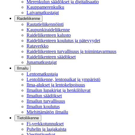
Merenkulun säädökset ja digitalisaatio
Kauppamerenkulku
Laivamatkustajat
Raideliikenne
Rautatieliikennöinti
Kaupunkiraideliikenne
Raideliikenteen kalusto
Raideliikenteen koulutus ja pätevyydet
Rataverkko
Raideliikenteen turvallisuus ja toimintavarmuus
Raideliikenteen säädökset
Junamatkustajat
Ilmailu
Lentomatkustaja
Lentoliikenne, lentopaikat ja ympäristö
Ilma-alukset ja lentokelpoisuus
Ilmailun lupakirjat ja henkilöluvat
Ilmailun säädökset
Ilmailun turvallisuus
Ilmailun koulutus
Miehittämätön ilmailu
Tietoliikenne
Fi-verkkotunnukset
Puhelin ja laajakaista
Viestintäverkot