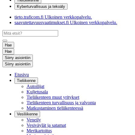
Tietoliikenne
Kyberturvallisuus ja tekoäly
tieto.traficom.fi
Ulkoinen verkkopalvelu.
saavutettavuusvaatimukset.fi
Ulkoinen verkkopalvelu.
Hae
Hae
Siirry asiointiin
Siirry asiointiin
Etusivu
Tieliikenne
Autoilijat
Kuljetusala
Tieliikenteen muut yritykset
Tieliikenteen turvallisuus ja valvonta
Matkustaminen tieliikenteessä
Vesiliikenne
Veneily
Vesiväylät ja satamat
Merikartoitus