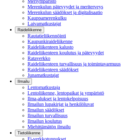
Meriympäristö
Merenkulun pätevyydet ja meriterveys
Merenkulun säädökset ja digitalisaatio
Kauppamerenkulku
Laivamatkustajat
Raideliikenne
Rautatieliikennöinti
Kaupunkiraideliikenne
Raideliikenteen kalusto
Raideliikenteen koulutus ja pätevyydet
Rataverkko
Raideliikenteen turvallisuus ja toimintavarmuus
Raideliikenteen säädökset
Junamatkustajat
Ilmailu
Lentomatkustaja
Lentoliikenne, lentopaikat ja ympäristö
Ilma-alukset ja lentokelpoisuus
Ilmailun lupakirjat ja henkilöluvat
Ilmailun säädökset
Ilmailun turvallisuus
Ilmailun koulutus
Miehittämätön ilmailu
Tietoliikenne
Fi-verkkotunnukset