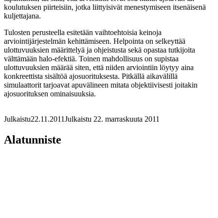
koulutuksen piirteisiin, jotka liittyisivät menestymiseen itsenäisenä
kuljettajana.
Tulosten perusteella esitetään vaihtoehtoisia keinoja
arviointijärjestelmän kehittämiseen. Helpointa on selkeyttää
ulottuvuuksien määrittelyä ja ohjeistusta sekä opastaa tutkijoita
välttämään halo-efektiä. Toinen mahdollisuus on supistaa
ulottuvuuksien määrää siten, että niiden arviointiin löytyy aina
konkreettista sisältöä ajosuorituksesta. Pitkällä aikavälillä
simulaattorit tarjoavat apuvälineen mitata objektiivisesti joitakin
ajosuorituksen ominaisuuksia.
Julkaistu
22.11.2011
Julkaistu 22. marraskuuta 2011
Alatunniste