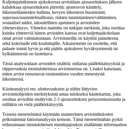
Kuljettajatutkinnon ajokokeessa arvioidaan ajosuorituksen jälkeen
kahdeksaa ajosuorituksen piirrettä: ajoneuvon käsittely,
liikennetilanteiden hallinta, kevyen liikenteen huomiointi,
sujuvuus/suunnitelmallisuus, riskien tunnistaminen/välttäminen,
sosiaaliset taidot, taloudellinen ajaminen ja arviointien
yhteneväisyys. Viimeksi mainittu on tutkijan merkintä, joka osoittaa
kuinka yhteneviä hänen arvioiden kanssa ovat kuljettajakokelaan
omat arviot valmiuksistaan. Arvioinneilla on käyttöä palautteena
sekä kokelaalle että kouluttajille. Aikaisemmin on osoitettu, että
palaute toimii hyvin ja että päätös ajokokeen hyväksymisestä tai
hylkäämisestä on luotettava.
Tässä analysoidaan arvioiden sisältöä; millaisia päällekkäisyyksiä ja
riippuvuuksia moniulotteisissa arvioinneissa on. Lisaksi katsotaan,
miten arviot ennustavat ensimmäisen vuoden menestystä
liikenteessä.
Käsiteanalyysi em. ulottuvuuksien ja niihin liittyvien
arviointiohjeiden merkityksistä antaa tulokseksi käsitekartan, joka
osoittaa arvioihin sisältyvän 2-3 ajosuorituksen perusominaisuutta ja
niilläkin on vielä päällekkäisyyttä.
Toisena menetelmänä käytetään numeeristen arviointitulosten
pelkistämistä faktorianalyysin keinoin. Tämä menetelmähän pyrkii
redusoimaan moniulotteisen muuttujajoukon sisältämän informaation