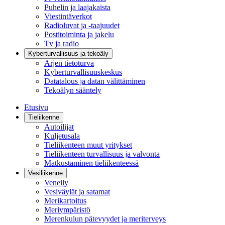
Puhelin ja laajakaista
Viestintäverkot
Radioluvat ja -taajuudet
Postitoiminta ja jakelu
Tv ja radio
Kyberturvallisuus ja tekoäly
Arjen tietoturva
Kyberturvallisuuskeskus
Datatalous ja datan välittäminen
Tekoälyn sääntely
Etusivu
Tieliikenne
Autoilijat
Kuljetusala
Tieliikenteen muut yritykset
Tieliikenteen turvallisuus ja valvonta
Matkustaminen tieliikenteessä
Vesiliikenne
Veneily
Vesiväylät ja satamat
Merikartoitus
Meriympäristö
Merenkulun pätevyydet ja meriterveys