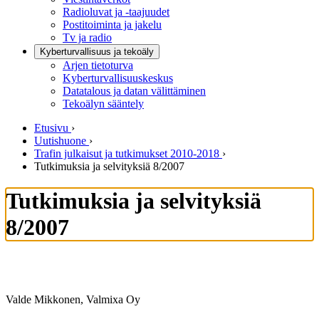
Radioluvat ja -taajuudet
Postitoiminta ja jakelu
Tv ja radio
Kyberturvallisuus ja tekoäly
Arjen tietoturva
Kyberturvallisuuskeskus
Datatalous ja datan välittäminen
Tekoälyn sääntely
Etusivu
›
Uutishuone
›
Trafin julkaisut ja tutkimukset 2010-2018
›
Tutkimuksia ja selvityksiä 8/2007
Tutkimuksia ja selvityksiä
8/2007
Valde Mikkonen, Valmixa Oy