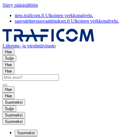
Siirry pääsisältöön
tieto.traficom.fi
Ulkoinen verkkopalvelu.
saavutettavuusvaatimukset.fi
Ulkoinen verkkopalvelu.
Liikenne- ja viestintävirasto
Hae
Sulje
Hae
Hae
Hae
Hae
Suomeksi
Sulje
Suomeksi
Suomeksi
Suomeksi