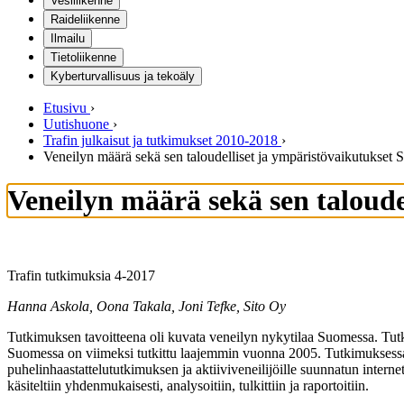
Vesiliikenne
Raideliikenne
Ilmailu
Tietoliikenne
Kyberturvallisuus ja tekoäly
Etusivu
›
Uutishuone
›
Trafin julkaisut ja tutkimukset 2010-2018
›
Veneilyn määrä sekä sen taloudelliset ja ympäristövaikutukset
Veneilyn määrä sekä sen taloude
Trafin tutkimuksia 4-2017
Hanna Askola, Oona Takala, Joni Tefke, Sito Oy
Tutkimuksen tavoitteena oli kuvata veneilyn nykytilaa Suomessa. Tutki
Suomessa on viimeksi tutkittu laajemmin vuonna 2005. Tutkimuksessa o
puhelinhaastattelututkimuksen ja aktiiviveneilijöille suunnatun internet-
käsiteltiin yhdenmukaisesti, analysoitiin, tulkittiin ja raportoitiin.