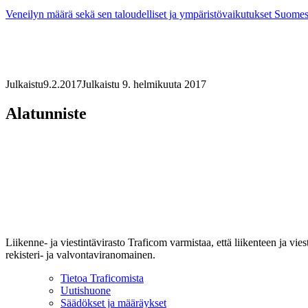
Veneilyn määrä sekä sen taloudelliset ja ympäristövaikutukset Suome
Julkaistu
9.2.2017
Julkaistu 9. helmikuuta 2017
Alatunniste
Liikenne- ja viestintävirasto Traficom varmistaa, että liikenteen ja vi
rekisteri- ja valvontaviranomainen.
Tietoa Traficomista
Uutishuone
Säädökset ja määräykset