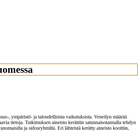
Suomessa
us-, ympäristö- ja taloudellisista vaikutuksista. Veneilyn määrää
ia tietoja. Tutkimuksen aineisto kerättiin satunnaisotannalla tehdyn
nomaisilta ja sidosryhmiltä. Eri lähteistä kerätty aineisto koottiin,