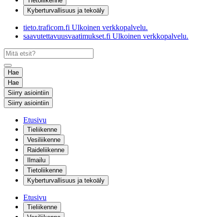
Tietoliikenne
Kyberturvallisuus ja tekoäly
tieto.traficom.fi
Ulkoinen verkkopalvelu.
saavutettavuusvaatimukset.fi
Ulkoinen verkkopalvelu.
Hae
Hae
Siirry asiointiin
Siirry asiointiin
Etusivu
Tieliikenne
Vesiliikenne
Raideliikenne
Ilmailu
Tietoliikenne
Kyberturvallisuus ja tekoäly
Etusivu
Tieliikenne