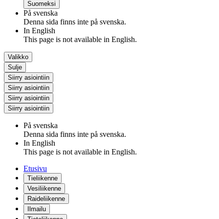
Suomeksi
På svenska
Denna sida finns inte på svenska.
In English
This page is not available in English.
Valikko
Sulje
Siirry asiointiin
Siirry asiointiin
Siirry asiointiin
Siirry asiointiin
På svenska
Denna sida finns inte på svenska.
In English
This page is not available in English.
Etusivu
Tieliikenne
Vesiliikenne
Raideliikenne
Ilmailu