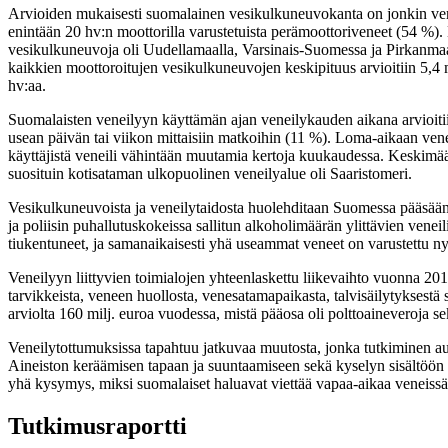
Arvioiden mukaisesti suomalainen vesikulkuneuvokanta on jonkin ver
enintään 20 hv:n moottorilla varustetuista perämoottoriveneet (54 %).
vesikulkuneuvoja oli Uudellamaalla, Varsinais-Suomessa ja Pirkanmaall
kaikkien moottoroitujen vesikulkuneuvojen keskipituus arvioitiin 5,4 me
hv:aa.
Suomalaisten veneilyyn käyttämän ajan veneilykauden aikana arvioiti
usean päivän tai viikon mittaisiin matkoihin (11 %). Loma-aikaan vene
käyttäjistä veneili vähintään muutamia kertoja kuukaudessa. Keskimäär
suosituin kotisataman ulkopuolinen veneilyalue oli Saaristomeri.
Vesikulkuneuvoista ja veneilytaidosta huolehditaan Suomessa pääsään
ja poliisin puhallutuskokeissa sallitun alkoholimäärän ylittävien vene
tiukentuneet, ja samanaikaisesti yhä useammat veneet on varustettu ny
Veneilyyn liittyvien toimialojen yhteenlaskettu liikevaihto vuonna 2015
tarvikkeista, veneen huollosta, venesatamapaikasta, talvisäilytyksestä s
arviolta 160 milj. euroa vuodessa, mistä pääosa oli polttoaineveroja se
Veneilytottumuksissa tapahtuu jatkuvaa muutosta, jonka tutkiminen autt
Aineiston keräämisen tapaan ja suuntaamiseen sekä kyselyn sisältöön tu
yhä kysymys, miksi suomalaiset haluavat viettää vapaa-aikaa veneissä s
Tutkimusraportti