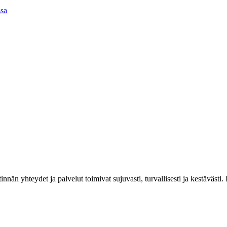
ssa
estinnän yhteydet ja palvelut toimivat sujuvasti, turvallisesti ja kestäv