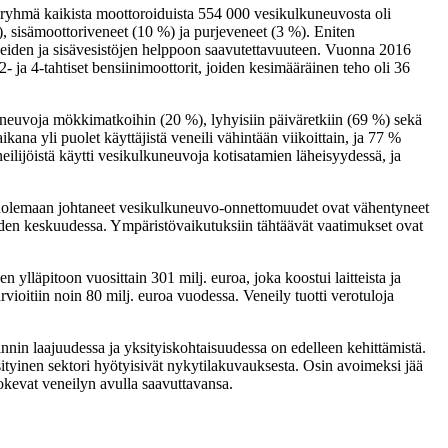
ryhmä kaikista moottoroiduista 554 000 vesikulkuneuvosta oli
), sisämoottoriveneet (10 %) ja purjeveneet (3 %). Eniten
alueiden ja sisävesistöjen helppoon saavutettavuuteen. Vuonna 2016
- ja 4-tahtiset bensiinimoottorit, joiden kesimääräinen teho oli 36
neuvoja mökkimatkoihin (20 %), lyhyisiin päiväretkiin (69 %) sekä
na yli puolet käyttäjistä veneili vähintään viikoittain, ja 77 %
ilijöistä käytti vesikulkuneuvoja kotisatamien läheisyydessä, ja
ä kuolemaan johtaneet vesikulkuneuvo-onnettomuudet ovat vähentyneet
jöiden keskuudessa. Ympäristövaikutuksiin tähtäävät vaatimukset ovat
 ylläpitoon vuosittain 301 milj. euroa, joka koostui laitteista ja
rvioitiin noin 80 milj. euroa vuodessa. Veneily tuotti verotuloja
innin laajuudessa ja yksityiskohtaisuudessa on edelleen kehittämistä.
sityinen sektori hyötyisivät nykytilakuvauksesta. Osin avoimeksi jää
kokevat veneilyn avulla saavuttavansa.