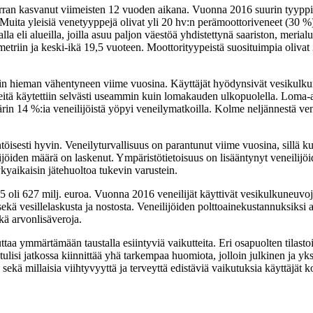
ran kasvanut viimeisten 12 vuoden aikana. Vuonna 2016 suurin tyyppi
 Muita yleisiä venetyyppejä olivat yli 20 hv:n perämoottoriveneet (30 %
a eli alueilla, joilla asuu paljon väestöä yhdistettynä saariston, meri
triin ja keski-ikä 19,5 vuoteen. Moottorityypeistä suosituimpia olivat 2
in hieman vähentyneen viime vuosina. Käyttäjät hyödynsivät vesikulku
itä käytettiin selvästi useammin kuin lomakauden ulkopuolella. Loma-aika
in 14 %:ia veneilijöistä yöpyi veneilymatkoilla. Kolme neljännestä vene
töisesti hyvin. Veneilyturvallisuus on parantunut viime vuosina, sill
ilijöiden määrä on laskenut. Ympäristötietoisuus on lisääntynyt veneili
kyaikaisin jätehuoltoa tukevin varustein.
 oli 627 milj. euroa. Vuonna 2016 veneilijät käyttivät vesikulkuneuvojen
ekä vesillelaskusta ja nostosta. Veneilijöiden polttoainekustannuksiksi a
kä arvonlisäveroja.
aa ymmärtämään taustalla esiintyviä vaikutteita. Eri osapuolten tilasto
lisi jatkossa kiinnittää yhä tarkempaa huomiota, jolloin julkinen ja yk
ekä millaisia viihtyvyyttä ja terveyttä edistäviä vaikutuksia käyttäjät 