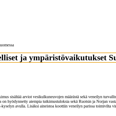
 Suomessa
lliset ja ympäristövaikutukset 
mus sisältää arviot vesikulkuneuvojen määrästä sekä veneilyn turvallisu
n hyödynnetty aiempia tutkimustuloksia sekä Ruotsin ja Norjan vastaav
kyselyn avulla. Lisäksi aineistoa koottiin veneilyn parissa toimivilta vira