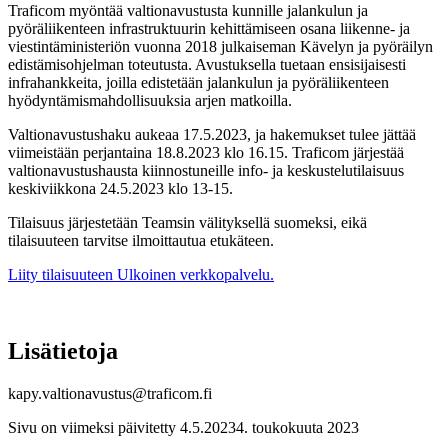
Traficom myöntää valtionavustusta kunnille jalankulun ja
pyöräliikenteen infrastruktuurin kehittämiseen osana liikenne- ja
viestintäministeriön vuonna 2018 julkaiseman Kävelyn ja pyöräilyn
edistämisohjelman toteutusta. Avustuksella tuetaan ensisijaisesti
infrahankkeita, joilla edistetään jalankulun ja pyöräliikenteen
hyödyntämismahdollisuuksia arjen matkoilla.
Valtionavustushaku aukeaa 17.5.2023, ja hakemukset tulee jättää
viimeistään perjantaina 18.8.2023 klo 16.15. Traficom järjestää
valtionavustushausta kiinnostuneille info- ja keskustelutilaisuus
keskiviikkona 24.5.2023 klo 13-15.
Tilaisuus järjestetään Teamsin välityksellä suomeksi, eikä
tilaisuuteen tarvitse ilmoittautua etukäteen.
Liity tilaisuuteen
Ulkoinen verkkopalvelu.
Lisätietoja
kapy.valtionavustus@traficom.fi
Sivu on viimeksi päivitetty
4.5.2023
4. toukokuuta 2023