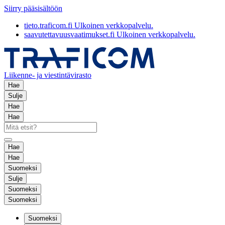
Siirry pääsisältöön
tieto.traficom.fi
Ulkoinen verkkopalvelu.
saavutettavuusvaatimukset.fi
Ulkoinen verkkopalvelu.
Liikenne- ja viestintävirasto
Hae
Sulje
Hae
Hae
Hae
Hae
Suomeksi
Sulje
Suomeksi
Suomeksi
Suomeksi