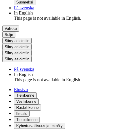
Suomeksi
På svenska
In English
This page is not available in English.
Valikko
Sulje
Siirry asiointiin
Siirry asiointiin
Siirry asiointiin
Siirry asiointiin
På svenska
In English
This page is not available in English.
Etusivu
Tieliikenne
Vesiliikenne
Raideliikenne
Ilmailu
Tietoliikenne
Kyberturvallisuus ja tekoäly