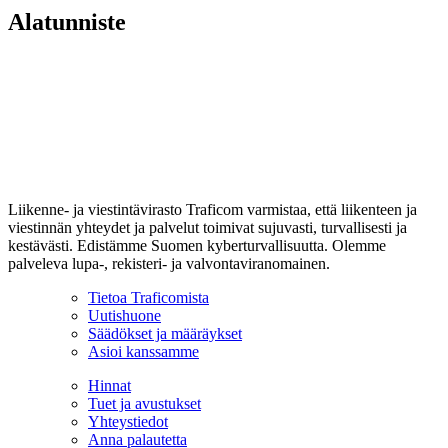
Alatunniste
Liikenne- ja viestintävirasto Traficom varmistaa, että liikenteen ja
viestinnän yhteydet ja palvelut toimivat sujuvasti, turvallisesti ja
kestävästi. Edistämme Suomen kyberturvallisuutta. Olemme
palveleva lupa-, rekisteri- ja valvontaviranomainen.
Tietoa Traficomista
Uutishuone
Säädökset ja määräykset
Asioi kanssamme
Hinnat
Tuet ja avustukset
Yhteystiedot
Anna palautetta