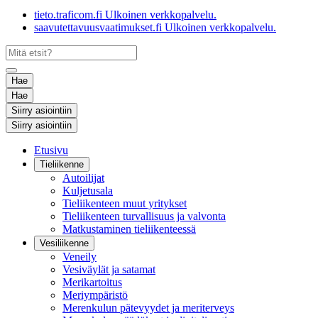
tieto.traficom.fi
Ulkoinen verkkopalvelu.
saavutettavuusvaatimukset.fi
Ulkoinen verkkopalvelu.
Hae
Hae
Siirry asiointiin
Siirry asiointiin
Etusivu
Tieliikenne
Autoilijat
Kuljetusala
Tieliikenteen muut yritykset
Tieliikenteen turvallisuus ja valvonta
Matkustaminen tieliikenteessä
Vesiliikenne
Veneily
Vesiväylät ja satamat
Merikartoitus
Meriympäristö
Merenkulun pätevyydet ja meriterveys