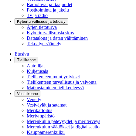
Radioluvat ja -taajuudet
Postitoiminta ja jakelu
Tv ja radio
Kyberturvallisuus ja tekoäly
Arjen tietoturva
Kyberturvallisuuskeskus
Datatalous ja datan välittäminen
Tekoälyn sääntely
Etusivu
Tieliikenne
Autoilijat
Kuljetusala
Tieliikenteen muut yritykset
Tieliikenteen turvallisuus ja valvonta
Matkustaminen tieliikenteessä
Vesiliikenne
Veneily
Vesiväylät ja satamat
Merikartoitus
Meriympäristö
Merenkulun pätevyydet ja meriterveys
Merenkulun säädökset ja digitalisaatio
Kauppamerenkulku