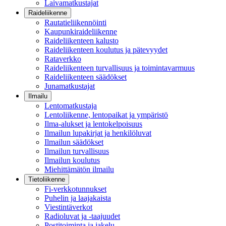
Laivamatkustajat
Raideliikenne
Rautatieliikennöinti
Kaupunkiraideliikenne
Raideliikenteen kalusto
Raideliikenteen koulutus ja pätevyydet
Rataverkko
Raideliikenteen turvallisuus ja toimintavarmuus
Raideliikenteen säädökset
Junamatkustajat
Ilmailu
Lentomatkustaja
Lentoliikenne, lentopaikat ja ympäristö
Ilma-alukset ja lentokelpoisuus
Ilmailun lupakirjat ja henkilöluvat
Ilmailun säädökset
Ilmailun turvallisuus
Ilmailun koulutus
Miehittämätön ilmailu
Tietoliikenne
Fi-verkkotunnukset
Puhelin ja laajakaista
Viestintäverkot
Radioluvat ja -taajuudet
Postitoiminta ja jakelu