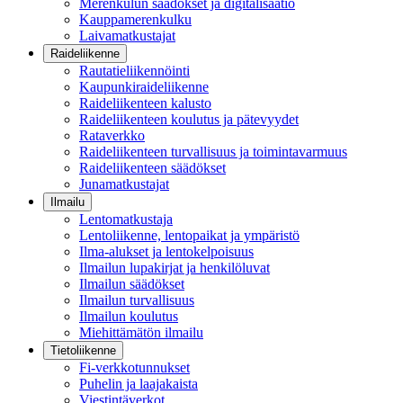
Merenkulun säädökset ja digitalisaatio
Kauppamerenkulku
Laivamatkustajat
Raideliikenne
Rautatieliikennöinti
Kaupunkiraideliikenne
Raideliikenteen kalusto
Raideliikenteen koulutus ja pätevyydet
Rataverkko
Raideliikenteen turvallisuus ja toimintavarmuus
Raideliikenteen säädökset
Junamatkustajat
Ilmailu
Lentomatkustaja
Lentoliikenne, lentopaikat ja ympäristö
Ilma-alukset ja lentokelpoisuus
Ilmailun lupakirjat ja henkilöluvat
Ilmailun säädökset
Ilmailun turvallisuus
Ilmailun koulutus
Miehittämätön ilmailu
Tietoliikenne
Fi-verkkotunnukset
Puhelin ja laajakaista
Viestintäverkot