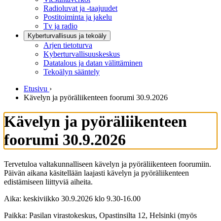
Radioluvat ja -taajuudet
Postitoiminta ja jakelu
Tv ja radio
Kyberturvallisuus ja tekoäly
Arjen tietoturva
Kyberturvallisuuskeskus
Datatalous ja datan välittäminen
Tekoälyn sääntely
Etusivu
›
Kävelyn ja pyöräliikenteen foorumi 30.9.2026
Kävelyn ja pyöräliikenteen
foorumi 30.9.2026
Tervetuloa valtakunnalliseen kävelyn ja pyöräliikenteen foorumiin.
Päivän aikana käsitellään laajasti kävelyn ja pyöräliikenteen
edistämiseen liittyviä aiheita.
Aika: keskiviikko 30.9.2026 klo 9.30-16.00
Paikka: Pasilan virastokeskus, Opastinsilta 12, Helsinki (myös