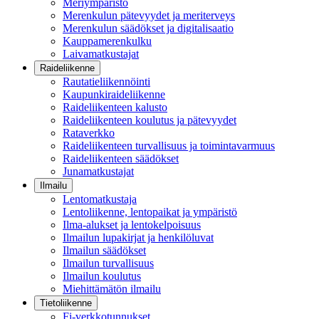
Meriympäristö
Merenkulun pätevyydet ja meriterveys
Merenkulun säädökset ja digitalisaatio
Kauppamerenkulku
Laivamatkustajat
Raideliikenne
Rautatieliikennöinti
Kaupunkiraideliikenne
Raideliikenteen kalusto
Raideliikenteen koulutus ja pätevyydet
Rataverkko
Raideliikenteen turvallisuus ja toimintavarmuus
Raideliikenteen säädökset
Junamatkustajat
Ilmailu
Lentomatkustaja
Lentoliikenne, lentopaikat ja ympäristö
Ilma-alukset ja lentokelpoisuus
Ilmailun lupakirjat ja henkilöluvat
Ilmailun säädökset
Ilmailun turvallisuus
Ilmailun koulutus
Miehittämätön ilmailu
Tietoliikenne
Fi-verkkotunnukset