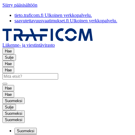
Siirry pääsisältöön
tieto.traficom.fi
Ulkoinen verkkopalvelu.
saavutettavuusvaatimukset.fi
Ulkoinen verkkopalvelu.
Liikenne- ja viestintävirasto
Hae
Sulje
Hae
Hae
Hae
Hae
Suomeksi
Sulje
Suomeksi
Suomeksi
Suomeksi