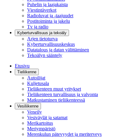
Puhelin ja laajakaista
Viestintäverkot
Radioluvat ja -taajuudet
Postitoiminta ja jakelu
Tv ja radio
Kyberturvallisuus ja tekoäly
Arjen tietoturva
Kyberturvallisuuskeskus
Datatalous ja datan välittäminen
Tekoälyn sääntely
Etusivu
Tieliikenne
Autoilijat
Kuljetusala
Tieliikenteen muut yritykset
Tieliikenteen turvallisuus ja valvonta
Matkustaminen tieliikenteessä
Vesiliikenne
Veneily
Vesiväylät ja satamat
Merikartoitus
Meriympäristö
Merenkulun pätevyydet ja meriterveys