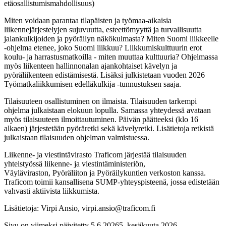
etäosallistumismahdollisuus)
Miten voidaan parantaa tilapäisten ja työmaa-aikaisia
liikennejärjestelyjen sujuvuutta, esteettömyyttä ja turvallisuutta
jalankulkijoiden ja pyöräilyn näkökulmasta? Miten Suomi liikkeelle
-ohjelma etenee, joko Suomi liikkuu? Liikkumiskulttuurin erot
koulu- ja harrastusmatkoilla - miten muuttaa kulttuuria? Ohjelmassa
myös liikenteen hallinnonalan ajankohtaiset kävelyn ja
pyöräliikenteen edistämisestä. Lisäksi julkistetaan vuoden 2026
Työmatkaliikkumisen edelläkulkija -tunnustuksen saaja.
Tilaisuuteen osallistuminen on ilmaista. Tilaisuuden tarkempi
ohjelma julkaistaan elokuun lopulla. Samassa yhteydessä avataan
myös tilaisuuteen ilmoittautuminen. Päivän päätteeksi (klo 16
alkaen) järjestetään pyöräretki sekä kävelyretki. Lisätietoja retkistä
julkaistaan tilaisuuden ohjelman valmistuessa.
Liikenne- ja viestintävirasto Traficom järjestää tilaisuuden
yhteistyössä liikenne- ja viestintäministeriön,
Väyläviraston, Pyöräliiton ja Pyöräilykuntien verkoston kanssa.
Traficom toimii kansallisena SUMP-yhteyspisteenä, jossa edistetään
vahvasti aktiivista liikkumista.
Lisätietoja: Virpi Ansio, virpi.ansio@traficom.fi
Sivu on viimeksi päivitetty
5.6.2026
5. kesäkuuta 2026