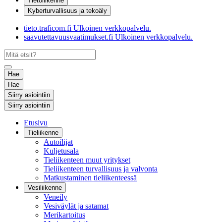
Tietoliikenne
Kyberturvallisuus ja tekoäly
tieto.traficom.fi
Ulkoinen verkkopalvelu.
saavutettavuusvaatimukset.fi
Ulkoinen verkkopalvelu.
Hae
Hae
Siirry asiointiin
Siirry asiointiin
Etusivu
Tieliikenne
Autoilijat
Kuljetusala
Tieliikenteen muut yritykset
Tieliikenteen turvallisuus ja valvonta
Matkustaminen tieliikenteessä
Vesiliikenne
Veneily
Vesiväylät ja satamat
Merikartoitus