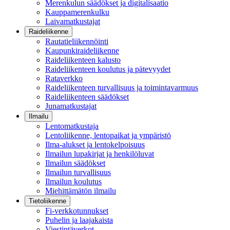
Merenkulun säädökset ja digitalisaatio
Kauppamerenkulku
Laivamatkustajat
Raideliikenne
Rautatieliikennöinti
Kaupunkiraideliikenne
Raideliikenteen kalusto
Raideliikenteen koulutus ja pätevyydet
Rataverkko
Raideliikenteen turvallisuus ja toimintavarmuus
Raideliikenteen säädökset
Junamatkustajat
Ilmailu
Lentomatkustaja
Lentoliikenne, lentopaikat ja ympäristö
Ilma-alukset ja lentokelpoisuus
Ilmailun lupakirjat ja henkilöluvat
Ilmailun säädökset
Ilmailun turvallisuus
Ilmailun koulutus
Miehittämätön ilmailu
Tietoliikenne
Fi-verkkotunnukset
Puhelin ja laajakaista
Viestintäverkot