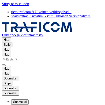
Siirry pääsisältöön
tieto.traficom.fi
Ulkoinen verkkopalvelu.
saavutettavuusvaatimukset.fi
Ulkoinen verkkopalvelu.
Liikenne- ja viestintävirasto
Hae
Sulje
Hae
Hae
Hae
Hae
Suomeksi
Sulje
Suomeksi
Suomeksi
Suomeksi