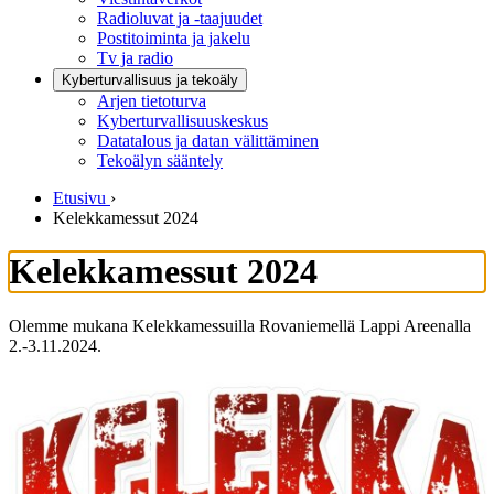
Radioluvat ja -taajuudet
Postitoiminta ja jakelu
Tv ja radio
Kyberturvallisuus ja tekoäly
Arjen tietoturva
Kyberturvallisuuskeskus
Datatalous ja datan välittäminen
Tekoälyn sääntely
Etusivu
›
Kelekkamessut 2024
Kelekkamessut 2024
Olemme mukana Kelekkamessuilla Rovaniemellä Lappi Areenalla
2.-3.11.2024.