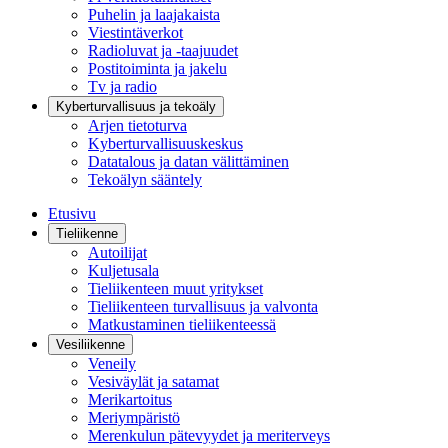
Puhelin ja laajakaista
Viestintäverkot
Radioluvat ja -taajuudet
Postitoiminta ja jakelu
Tv ja radio
Kyberturvallisuus ja tekoäly
Arjen tietoturva
Kyberturvallisuuskeskus
Datatalous ja datan välittäminen
Tekoälyn sääntely
Etusivu
Tieliikenne
Autoilijat
Kuljetusala
Tieliikenteen muut yritykset
Tieliikenteen turvallisuus ja valvonta
Matkustaminen tieliikenteessä
Vesiliikenne
Veneily
Vesiväylät ja satamat
Merikartoitus
Meriympäristö
Merenkulun pätevyydet ja meriterveys