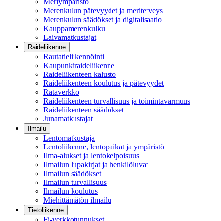
Meriympäristö
Merenkulun pätevyydet ja meriterveys
Merenkulun säädökset ja digitalisaatio
Kauppamerenkulku
Laivamatkustajat
Raideliikenne
Rautatieliikennöinti
Kaupunkiraideliikenne
Raideliikenteen kalusto
Raideliikenteen koulutus ja pätevyydet
Rataverkko
Raideliikenteen turvallisuus ja toimintavarmuus
Raideliikenteen säädökset
Junamatkustajat
Ilmailu
Lentomatkustaja
Lentoliikenne, lentopaikat ja ympäristö
Ilma-alukset ja lentokelpoisuus
Ilmailun lupakirjat ja henkilöluvat
Ilmailun säädökset
Ilmailun turvallisuus
Ilmailun koulutus
Miehittämätön ilmailu
Tietoliikenne
Fi-verkkotunnukset