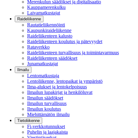
Merenkulun säädökset ja digitalisaatio
Kauppamerenkulku
Laivamatkustajat
Raideliikenne
Rautatieliikennöinti
Kaupunkiraideliikenne
Raideliikenteen kalusto
Raideliikenteen koulutus ja pätevyydet
Rataverkko
Raideliikenteen turvallisuus ja toimintavarmuus
Raideliikenteen säädökset
Junamatkustajat
Ilmailu
Lentomatkustaja
Lentoliikenne, lentopaikat ja ympäristö
Ilma-alukset ja lentokelpoisuus
Ilmailun lupakirjat ja henkilöluvat
Ilmailun säädökset
Ilmailun turvallisuus
Ilmailun koulutus
Miehittämätön ilmailu
Tietoliikenne
Fi-verkkotunnukset
Puhelin ja laajakaista
Viestintäverkot