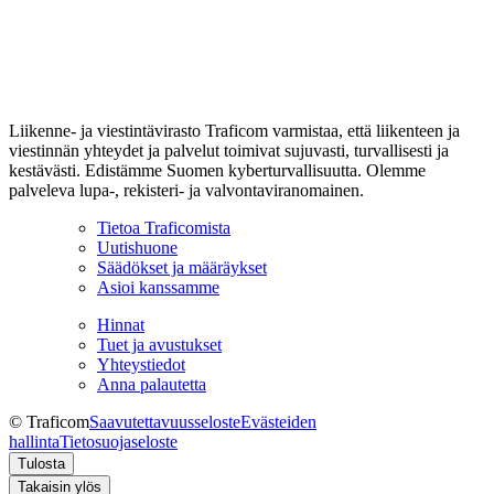
Liikenne- ja viestintävirasto Traficom varmistaa, että liikenteen ja
viestinnän yhteydet ja palvelut toimivat sujuvasti, turvallisesti ja
kestävästi. Edistämme Suomen kyberturvallisuutta. Olemme
palveleva lupa-, rekisteri- ja valvontaviranomainen.
Tietoa Traficomista
Uutishuone
Säädökset ja määräykset
Asioi kanssamme
Hinnat
Tuet ja avustukset
Yhteystiedot
Anna palautetta
© Traficom
Saavutettavuusseloste
Evästeiden
hallinta
Tietosuojaseloste
Tulosta
Takaisin ylös