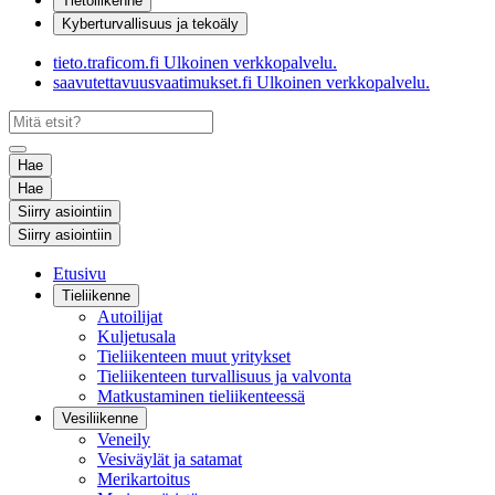
Tietoliikenne
Kyberturvallisuus ja tekoäly
tieto.traficom.fi
Ulkoinen verkkopalvelu.
saavutettavuusvaatimukset.fi
Ulkoinen verkkopalvelu.
Hae
Hae
Siirry asiointiin
Siirry asiointiin
Etusivu
Tieliikenne
Autoilijat
Kuljetusala
Tieliikenteen muut yritykset
Tieliikenteen turvallisuus ja valvonta
Matkustaminen tieliikenteessä
Vesiliikenne
Veneily
Vesiväylät ja satamat
Merikartoitus