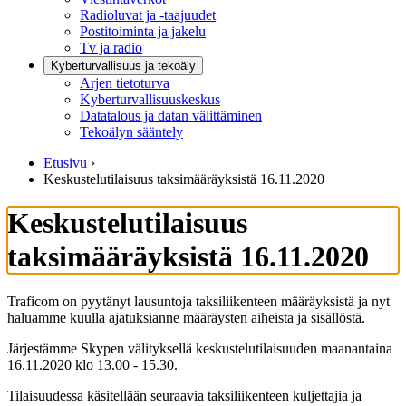
Radioluvat ja -taajuudet
Postitoiminta ja jakelu
Tv ja radio
Kyberturvallisuus ja tekoäly
Arjen tietoturva
Kyberturvallisuuskeskus
Datatalous ja datan välittäminen
Tekoälyn sääntely
Etusivu
›
Keskustelutilaisuus taksimääräyksistä 16.11.2020
Keskustelutilaisuus
taksimääräyksistä 16.11.2020
Traficom on pyytänyt lausuntoja taksiliikenteen määräyksistä ja nyt
haluamme kuulla ajatuksianne määräysten aiheista ja sisällöstä.
Järjestämme Skypen välityksellä keskustelutilaisuuden maanantaina
16.11.2020 klo 13.00 - 15.30.
Tilaisuudessa käsitellään seuraavia taksiliikenteen kuljettajia ja