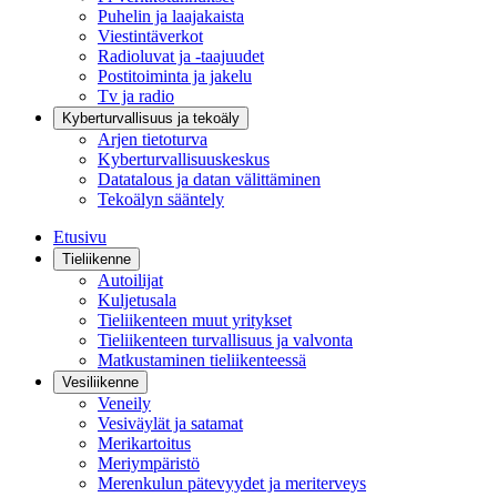
Puhelin ja laajakaista
Viestintäverkot
Radioluvat ja -taajuudet
Postitoiminta ja jakelu
Tv ja radio
Kyberturvallisuus ja tekoäly
Arjen tietoturva
Kyberturvallisuuskeskus
Datatalous ja datan välittäminen
Tekoälyn sääntely
Etusivu
Tieliikenne
Autoilijat
Kuljetusala
Tieliikenteen muut yritykset
Tieliikenteen turvallisuus ja valvonta
Matkustaminen tieliikenteessä
Vesiliikenne
Veneily
Vesiväylät ja satamat
Merikartoitus
Meriympäristö
Merenkulun pätevyydet ja meriterveys