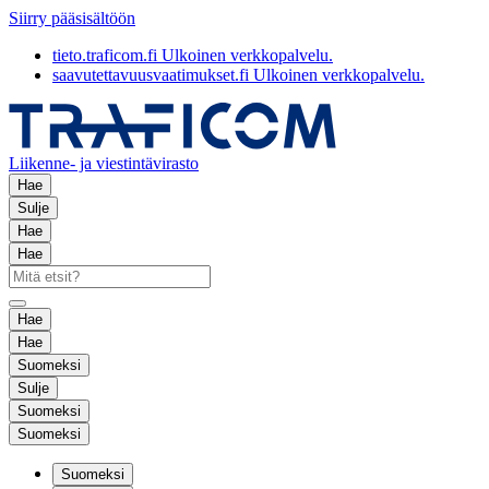
Siirry pääsisältöön
tieto.traficom.fi
Ulkoinen verkkopalvelu.
saavutettavuusvaatimukset.fi
Ulkoinen verkkopalvelu.
Liikenne- ja viestintävirasto
Hae
Sulje
Hae
Hae
Hae
Hae
Suomeksi
Sulje
Suomeksi
Suomeksi
Suomeksi