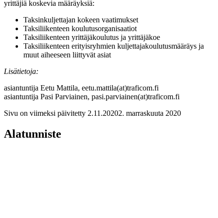
yrittäjiä koskevia määräyksiä:
Taksinkuljettajan kokeen vaatimukset
Taksiliikenteen koulutusorganisaatiot
Taksiliikenteen yrittäjäkoulutus ja yrittäjäkoe
Taksiliikenteen erityisryhmien kuljettajakoulutusmääräys ja
muut aiheeseen liittyvät asiat
Lisätietoja:
asiantuntija Eetu Mattila, eetu.mattila(at)traficom.fi
asiantuntija Pasi Parviainen, pasi.parviainen(at)traficom.fi
Sivu on viimeksi päivitetty
2.11.2020
2. marraskuuta 2020
Alatunniste