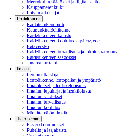
Merenkulun säädökset ja digitalisaatio
Kauppamerenkulku
Laivamatkustajat
Raideliikenne
Rautatieliikennöinti
Kaupunkiraideliikenne
Raideliikenteen kalusto
Raideliikenteen koulutus ja pätevyydet
Rataverkko
Raideliikenteen turvallisuus ja toimintavarmuus
Raideliikenteen säädökset
Junamatkustajat
Ilmailu
Lentomatkustaja
Lentoliikenne, lentopaikat ja ympäristö
Ilma-alukset ja lentokelpoisuus
Ilmailun lupakirjat ja henkilöluvat
Ilmailun säädökset
Ilmailun turvallisuus
Ilmailun koulutus
Miehittämätön ilmailu
Tietoliikenne
Fi-verkkotunnukset
Puhelin ja laajakaista
Viestintäverkot