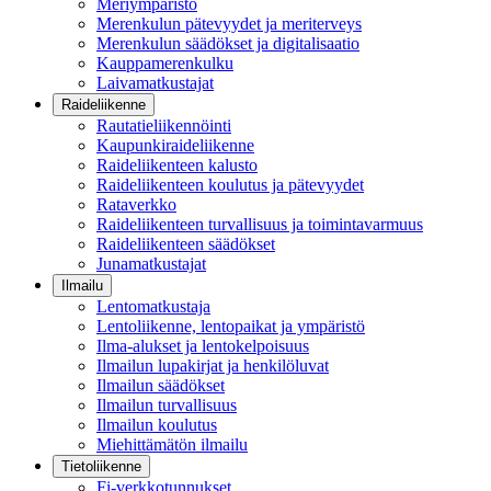
Meriympäristö
Merenkulun pätevyydet ja meriterveys
Merenkulun säädökset ja digitalisaatio
Kauppamerenkulku
Laivamatkustajat
Raideliikenne
Rautatieliikennöinti
Kaupunkiraideliikenne
Raideliikenteen kalusto
Raideliikenteen koulutus ja pätevyydet
Rataverkko
Raideliikenteen turvallisuus ja toimintavarmuus
Raideliikenteen säädökset
Junamatkustajat
Ilmailu
Lentomatkustaja
Lentoliikenne, lentopaikat ja ympäristö
Ilma-alukset ja lentokelpoisuus
Ilmailun lupakirjat ja henkilöluvat
Ilmailun säädökset
Ilmailun turvallisuus
Ilmailun koulutus
Miehittämätön ilmailu
Tietoliikenne
Fi-verkkotunnukset