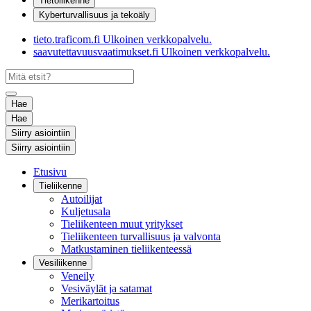
Tietoliikenne
Kyberturvallisuus ja tekoäly
tieto.traficom.fi
Ulkoinen verkkopalvelu.
saavutettavuusvaatimukset.fi
Ulkoinen verkkopalvelu.
Hae
Hae
Siirry asiointiin
Siirry asiointiin
Etusivu
Tieliikenne
Autoilijat
Kuljetusala
Tieliikenteen muut yritykset
Tieliikenteen turvallisuus ja valvonta
Matkustaminen tieliikenteessä
Vesiliikenne
Veneily
Vesiväylät ja satamat
Merikartoitus