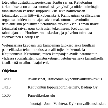
toteutettavuustutkimusprojektien Tonttu-sarjaa. Ketjutontun
tarkoituksena on auttaa suomalaisia yrityksiä ja niiden toimittajia
tunnistamaan keskinäisriippuvuuksia sekä hallitsemaan
toimitusketjuihin liittyviä kyberriskejä. Kampanjaan osallistuvien
organisaatioiden toimittajat saivat maksuttoman, avoimiin
tietolähteisiin perustuvan tietoturvan tarkastuksen. Tämän lisäksi
toimittajat saivat apua korjausten tekemiseen. Ketjutontun
rahoittajana on Huoltovarmuuskeskus, ja palvelun toimittaa
suomalainen Badrap Oy.
Webinaarissa käydään läpi kampanjan tulokset, sekä kuullaan
paneelikeskustelun muodossa osallistujien kokemuksia
Ketjutontusta. Kerromme, miten kampanjan avulla parannettiin
yhdessä suomalaisten toimitusketjujen tietoturvaa sekä kansallisella
tasolla että maailmanlaajuisesti.
Ohjelma:
14:00 Avaussanat, Traficomin Kyberturvallisuuskeskus
14:15 Ketjutontun loppuraportin esittely, Badrap Oy
15:00 Paneelikeskustelu
Juontaja: Jouni Vaahtera, Kyberturvallisuuskeskus