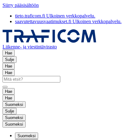
Siirry pääsisältöön
tieto.traficom.fi
Ulkoinen verkkopalvelu.
saavutettavuusvaatimukset.fi
Ulkoinen verkkopalvelu.
Liikenne- ja viestintävirasto
Hae
Sulje
Hae
Hae
Hae
Hae
Suomeksi
Sulje
Suomeksi
Suomeksi
Suomeksi