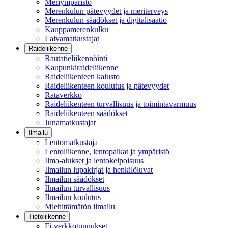
Meriympäristö
Merenkulun pätevyydet ja meriterveys
Merenkulun säädökset ja digitalisaatio
Kauppamerenkulku
Laivamatkustajat
Raideliikenne
Rautatieliikennöinti
Kaupunkiraideliikenne
Raideliikenteen kalusto
Raideliikenteen koulutus ja pätevyydet
Rataverkko
Raideliikenteen turvallisuus ja toimintavarmuus
Raideliikenteen säädökset
Junamatkustajat
Ilmailu
Lentomatkustaja
Lentoliikenne, lentopaikat ja ympäristö
Ilma-alukset ja lentokelpoisuus
Ilmailun lupakirjat ja henkilöluvat
Ilmailun säädökset
Ilmailun turvallisuus
Ilmailun koulutus
Miehittämätön ilmailu
Tietoliikenne
Fi-verkkotunnukset