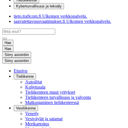
Tietoliikenne
Kyberturvallisuus ja tekoäly
tieto.traficom.fi
Ulkoinen verkkopalvelu.
saavutettavuusvaatimukset.fi
Ulkoinen verkkopalvelu.
Hae
Hae
Siirry asiointiin
Siirry asiointiin
Etusivu
Tieliikenne
Autoilijat
Kuljetusala
Tieliikenteen muut yritykset
Tieliikenteen turvallisuus ja valvonta
Matkustaminen tieliikenteessä
Vesiliikenne
Veneily
Vesiväylät ja satamat
Merikartoitus