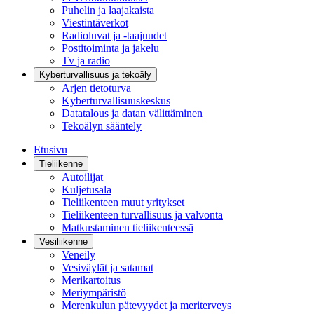
Puhelin ja laajakaista
Viestintäverkot
Radioluvat ja -taajuudet
Postitoiminta ja jakelu
Tv ja radio
Kyberturvallisuus ja tekoäly
Arjen tietoturva
Kyberturvallisuuskeskus
Datatalous ja datan välittäminen
Tekoälyn sääntely
Etusivu
Tieliikenne
Autoilijat
Kuljetusala
Tieliikenteen muut yritykset
Tieliikenteen turvallisuus ja valvonta
Matkustaminen tieliikenteessä
Vesiliikenne
Veneily
Vesiväylät ja satamat
Merikartoitus
Meriympäristö
Merenkulun pätevyydet ja meriterveys