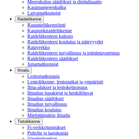
Merenkulun säädökset ja digitalisaatio
Kauppamerenkulku
Laivamatkustajat
Raideliikenne
Rautatieliikennöinti
Kaupunkiraideliikenne
Raideliikenteen kalusto
Raideliikenteen koulutus ja pätevyydet
Rataverkko
Raideliikenteen turvallisuus ja toimintavarmuus
Raideliikenteen säädökset
Junamatkustajat
Ilmailu
Lentomatkustaja
Lentoliikenne, lentopaikat ja ympäristö
Ilma-alukset ja lentokelpoisuus
Ilmailun lupakirjat ja henkilöluvat
Ilmailun säädökset
Ilmailun turvallisuus
Ilmailun koulutus
Miehittämätön ilmailu
Tietoliikenne
Fi-verkkotunnukset
Puhelin ja laajakaista
Viestintäverkot