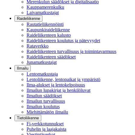
Merenkulun säädökset ja digitalisaatio
Kauppamerenkulku
Laivamatkustajat
Raideliikenne
Rautatieliikennöinti
Kaupunkiraideliikenne
Raideliikenteen kalusto
Raideliikenteen koulutus ja pätevyydet
Rataverkko
Raideliikenteen turvallisuus ja toimintavarmuus
Raideliikenteen säädökset
Junamatkustajat
Ilmailu
Lentomatkustaja
Lentoliikenne, lentopaikat ja ympäristö
Ilma-alukset ja lentokelpoisuus
Ilmailun lupakirjat ja henkilöluvat
Ilmailun säädökset
Ilmailun turvallisuus
Ilmailun koulutus
Miehittämätön ilmailu
Tietoliikenne
Fi-verkkotunnukset
Puhelin ja laajakaista
Viestintäverkot