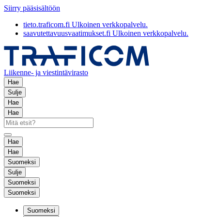
Siirry pääsisältöön
tieto.traficom.fi
Ulkoinen verkkopalvelu.
saavutettavuusvaatimukset.fi
Ulkoinen verkkopalvelu.
Liikenne- ja viestintävirasto
Hae
Sulje
Hae
Hae
Hae
Hae
Suomeksi
Sulje
Suomeksi
Suomeksi
Suomeksi