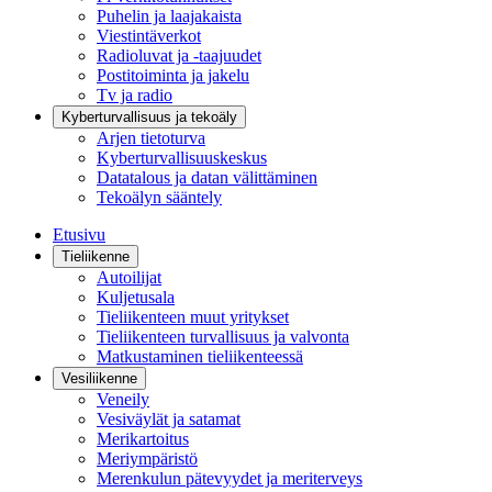
Puhelin ja laajakaista
Viestintäverkot
Radioluvat ja -taajuudet
Postitoiminta ja jakelu
Tv ja radio
Kyberturvallisuus ja tekoäly
Arjen tietoturva
Kyberturvallisuuskeskus
Datatalous ja datan välittäminen
Tekoälyn sääntely
Etusivu
Tieliikenne
Autoilijat
Kuljetusala
Tieliikenteen muut yritykset
Tieliikenteen turvallisuus ja valvonta
Matkustaminen tieliikenteessä
Vesiliikenne
Veneily
Vesiväylät ja satamat
Merikartoitus
Meriympäristö
Merenkulun pätevyydet ja meriterveys