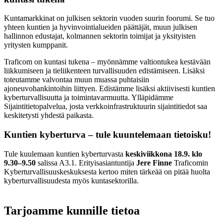
Kuntamarkkinat on julkisen sektorin vuoden suurin foorumi. Se tuo
yhteen kuntien ja hyvinvointialueiden päättäjät, muun julkisen
hallinnon edustajat, kolmannen sektorin toimijat ja yksityisten
yritysten kumppanit.
Traficom on kuntasi tukena – myönnämme valtiontukea kestävään
liikkumiseen ja tieliikenteen turvallisuuden edistämiseen. Lisäksi
toteutamme valvontaa muun muassa puhtaisiin
ajoneuvohankintoihin liittyen. Edistämme lisäksi aktiivisesti kuntien
kyberturvallisuutta ja toimintavarmuutta. Ylläpidämme
Sijaintitietopalvelua, josta verkkoinfrastruktuurin sijaintitiedot saa
keskitetysti yhdestä paikasta.
Kuntien kyberturva – tule kuuntelemaan tietoisku!
Tule kuulemaan kuntien kyberturvasta
keskiviikkona 18.9. klo
9.30–9.50
salissa A3.1. Erityisasiantuntija
Jere Finne
Traficomin
Kyberturvallisuuskeskuksesta kertoo miten tärkeää on pitää huolta
kyberturvallisuudesta myös kuntasektorilla.
Tarjoamme kunnille tietoa