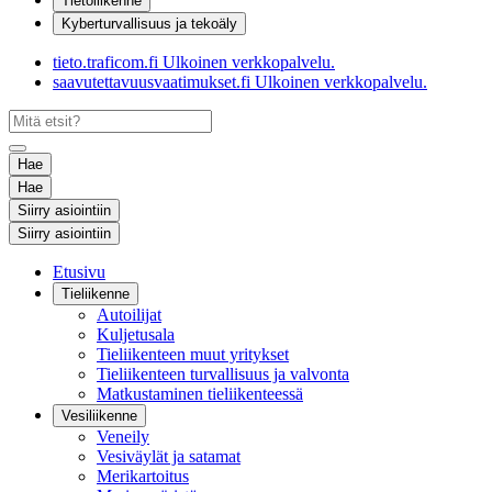
Tietoliikenne
Kyberturvallisuus ja tekoäly
tieto.traficom.fi
Ulkoinen verkkopalvelu.
saavutettavuusvaatimukset.fi
Ulkoinen verkkopalvelu.
Hae
Hae
Siirry asiointiin
Siirry asiointiin
Etusivu
Tieliikenne
Autoilijat
Kuljetusala
Tieliikenteen muut yritykset
Tieliikenteen turvallisuus ja valvonta
Matkustaminen tieliikenteessä
Vesiliikenne
Veneily
Vesiväylät ja satamat
Merikartoitus