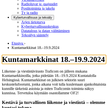
Radioluvat ja -taajuudet
Postitoiminta ja jakelu
Tv ja radio
Kyberturvallisuus ja tekoäly
Arjen tietoturva
Kyberturvallisuuskeskus
Datatalous ja datan välittäminen
Tekoälyn sääntely
Etusivu
›
Kuntamarkkinat 18.–19.9.2024
Kuntamarkkinat 18.–19.9.2024
Liikenne- ja viestintävirasto Traficom on jälleen mukana
Kuntamarkkinoilla, jotka pidetään 18.–19.9.2024 Kuntatalolla
Helsingissä. Kuntamarkkinat on julkisen sektorin suuri
keskustelufoorumi, jonka aikana voit tulla kuulemaan ajankohtaisista
kunnille tärkeistä asioista ja miten Traficomin toiminta näkyy
kunnissa. Tervetuloa käymään osastollamme OF2!
Kestävä ja turvallinen liikenne ja viestintä – olemme
kuntasi tukena