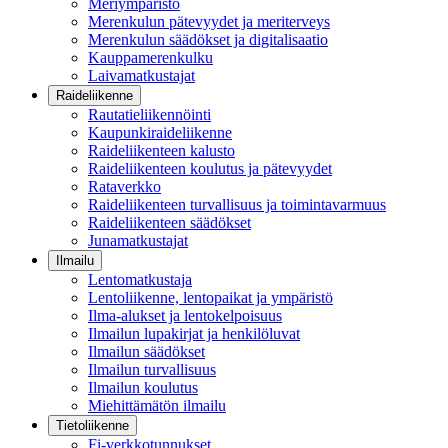
Meriympäristö
Merenkulun pätevyydet ja meriterveys
Merenkulun säädökset ja digitalisaatio
Kauppamerenkulku
Laivamatkustajat
Raideliikenne
Rautatieliikennöinti
Kaupunkiraideliikenne
Raideliikenteen kalusto
Raideliikenteen koulutus ja pätevyydet
Rataverkko
Raideliikenteen turvallisuus ja toimintavarmuus
Raideliikenteen säädökset
Junamatkustajat
Ilmailu
Lentomatkustaja
Lentoliikenne, lentopaikat ja ympäristö
Ilma-alukset ja lentokelpoisuus
Ilmailun lupakirjat ja henkilöluvat
Ilmailun säädökset
Ilmailun turvallisuus
Ilmailun koulutus
Miehittämätön ilmailu
Tietoliikenne
Fi-verkkotunnukset