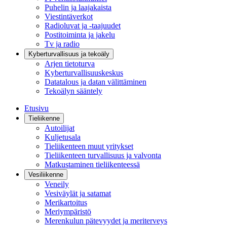
Puhelin ja laajakaista
Viestintäverkot
Radioluvat ja -taajuudet
Postitoiminta ja jakelu
Tv ja radio
Kyberturvallisuus ja tekoäly
Arjen tietoturva
Kyberturvallisuuskeskus
Datatalous ja datan välittäminen
Tekoälyn sääntely
Etusivu
Tieliikenne
Autoilijat
Kuljetusala
Tieliikenteen muut yritykset
Tieliikenteen turvallisuus ja valvonta
Matkustaminen tieliikenteessä
Vesiliikenne
Veneily
Vesiväylät ja satamat
Merikartoitus
Meriympäristö
Merenkulun pätevyydet ja meriterveys