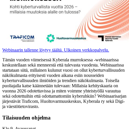
Webinaarin tallenne löytyy täältä.
Ulkoinen verkkopalvelu.
Tämän vuoden viimeisessä Kyberala murroksessa -webinaarissa
keskustellaan sekä menneestä että tulevasta vuodesta. Webinaarissa
startataan siitä, millainen kulunut vuosi on ollut kyberturvallisuuden
näkökulmasta erityisesti vuoden aikana esiin nousseiden
kyberturvallisuuden ilmiöiden ja trendien näkökulmasta. Toisella
puoliajalla katse käännetään tulevaan: Millaisia kehityskaaria on
vuonna 2026 odotettavissa ja miten voimme yhteistyöllä varautua
sekä odotettuihin että odottamattomiin kyberuhkiin? Webinaarisarjan
järjestävät Traficom, Huoltovarmuuskeskus, Kyberala ry sekä Digi-
ja väestötietovirasto.
Tilaisuuden ohjelma
Klo 9 Avaussanat