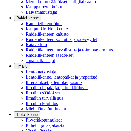
Merenkulun säädökset ja digitalisaatio
Kauppamerenkulku
Laivamatkustajat
Raideliikenne
Rautatieliikennöinti
Kaupunkiraideliikenne
Raideliikenteen kalusto
Raideliikenteen koulutus ja pätevyydet
Rataverkko
Raideliikenteen turvallisuus ja toimintavarmuus
Raideliikenteen säädökset
Junamatkustajat
Ilmailu
Lentomatkustaja
Lentoliikenne, lentopaikat ja ympäristö
Ilma-alukset ja lentokelpoisuus
Ilmailun lupakirjat ja henkilöluvat
Ilmailun säädökset
Ilmailun turvallisuus
Ilmailun koulutus
Miehittämätön ilmailu
Tietoliikenne
Fi-verkkotunnukset
Puhelin ja laajakaista
Viestintäverkot