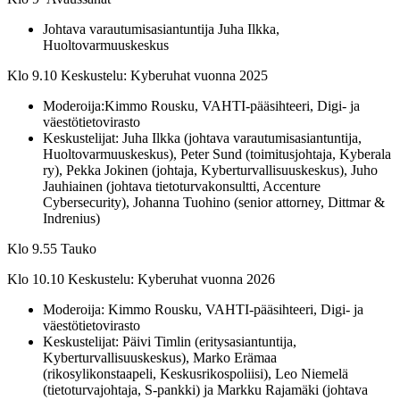
Johtava varautumisasiantuntija Juha Ilkka,
Huoltovarmuuskeskus
Klo 9.10 Keskustelu: Kyberuhat vuonna 2025
Moderoija:Kimmo Rousku, VAHTI-pääsihteeri, Digi- ja
väestötietovirasto
Keskustelijat: Juha Ilkka (johtava varautumisasiantuntija,
Huoltovarmuuskeskus), Peter Sund (toimitusjohtaja, Kyberala
ry), Pekka Jokinen (johtaja, Kyberturvallisuuskeskus), Juho
Jauhiainen (johtava tietoturvakonsultti, Accenture
Cybersecurity), Johanna Tuohino (senior attorney, Dittmar &
Indrenius)
Klo 9.55 Tauko
Klo 10.10 Keskustelu: Kyberuhat vuonna 2026
Moderoija: Kimmo Rousku, VAHTI-pääsihteeri, Digi- ja
väestötietovirasto
Keskustelijat: Päivi Timlin (eritysasiantuntija,
Kyberturvallisuuskeskus), Marko Erämaa
(rikosylikonstaapeli, Keskusrikospoliisi), Leo Niemelä
(tietoturvajohtaja, S-pankki) ja Markku Rajamäki (johtava