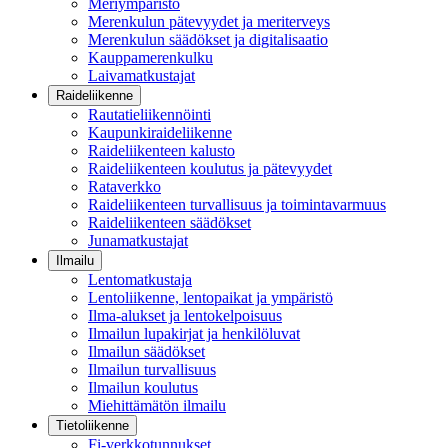
Meriympäristö
Merenkulun pätevyydet ja meriterveys
Merenkulun säädökset ja digitalisaatio
Kauppamerenkulku
Laivamatkustajat
Raideliikenne
Rautatieliikennöinti
Kaupunkiraideliikenne
Raideliikenteen kalusto
Raideliikenteen koulutus ja pätevyydet
Rataverkko
Raideliikenteen turvallisuus ja toimintavarmuus
Raideliikenteen säädökset
Junamatkustajat
Ilmailu
Lentomatkustaja
Lentoliikenne, lentopaikat ja ympäristö
Ilma-alukset ja lentokelpoisuus
Ilmailun lupakirjat ja henkilöluvat
Ilmailun säädökset
Ilmailun turvallisuus
Ilmailun koulutus
Miehittämätön ilmailu
Tietoliikenne
Fi-verkkotunnukset