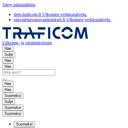
Siirry pääsisältöön
tieto.traficom.fi
Ulkoinen verkkopalvelu.
saavutettavuusvaatimukset.fi
Ulkoinen verkkopalvelu.
Liikenne- ja viestintävirasto
Hae
Sulje
Hae
Hae
Hae
Hae
Suomeksi
Sulje
Suomeksi
Suomeksi
Suomeksi