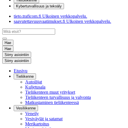
Tietoliikenne
Kyberturvallisuus ja tekoäly
tieto.traficom.fi
Ulkoinen verkkopalvelu.
saavutettavuusvaatimukset.fi
Ulkoinen verkkopalvelu.
Hae
Hae
Siirry asiointiin
Siirry asiointiin
Etusivu
Tieliikenne
Autoilijat
Kuljetusala
Tieliikenteen muut yritykset
Tieliikenteen turvallisuus ja valvonta
Matkustaminen tieliikenteessä
Vesiliikenne
Veneily
Vesiväylät ja satamat
Merikartoitus