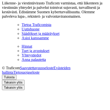
Liikenne- ja viestintävirasto Traficom varmistaa, että liikenteen ja
viestinnän yhteydet ja palvelut toimivat sujuvasti, turvallisesti ja
kestävästi. Edistämme Suomen kyberturvallisuutta. Olemme
palveleva lupa-, rekisteri- ja valvontaviranomainen.
Tietoa Traficomista
Uutishuone
Säädökset ja määräykset
Asioi kanssamme
Hinnat
Tuet ja avustukset
Yhteystiedot
Anna palautetta
© Traficom
Saavutettavuusseloste
Evästeiden
hallinta
Tietosuojaseloste
Tulosta
Takaisin ylös
Takaisin ylös