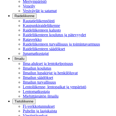
Meriympäristö
Veneily
Vesiväylät ja satamat
Raideliikenne
Rautatieliikennöinti
Kaupunkiraideliikenne
Raideliikenteen kalusto
Raideliikenteen koulutus ja pätevyydet
Rataverkko
Raideliikenteen turvallisuus ja toimintavarmuus
Raideliikenteen säädökset
Junamatkustajat
Ilmailu
Ilma-alukset ja lentokelpoisuus
Ilmailun koulutus
Ilmailun lupakirjat ja henkilöluvat
Ilmailun säädökset
Ilmailun turvallisuus
Lentoliikenne, lentopaikat ja ympäristö
Lentomatkustaja
Miehittämätön ilmailu
Tietoliikenne
Fi-verkkotunnukset
Puhelin ja laajakaista
Viestintäverkot