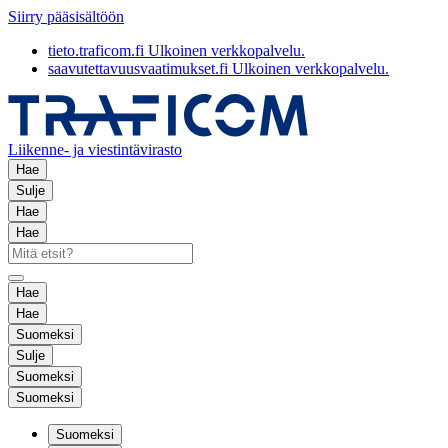
Siirry pääsisältöön
tieto.traficom.fi
Ulkoinen verkkopalvelu.
saavutettavuusvaatimukset.fi
Ulkoinen verkkopalvelu.
Liikenne- ja viestintävirasto
Hae
Sulje
Hae
Hae
Hae
Hae
Suomeksi
Sulje
Suomeksi
Suomeksi
Suomeksi