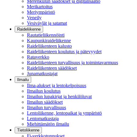
Merenkulun säädökset ja digitalisaatio
Merikartoitus
Meriympäristö
Veneily
Vesiväylät ja satamat
Raideliikenne
Rautatieliikennöinti
Kaupunkiraideliikenne
Raideliikenteen kalusto
Raideliikenteen koulutus ja pätevyydet
Rataverkko
Raideliikenteen turvallisuus ja toimintavarmuus
Raideliikenteen säädökset
Junamatkustajat
Ilmailu
Ilma-alukset ja lentokelpoisuus
Ilmailun koulutus
Ilmailun lupakirjat ja henkilöluvat
Ilmailun säädökset
Ilmailun turvallisuus
Lentoliikenne, lentopaikat ja ympäristö
Lentomatkustaja
Miehittämätön ilmailu
Tietoliikenne
Fi-verkkotunnukset