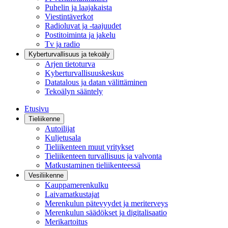
Puhelin ja laajakaista
Viestintäverkot
Radioluvat ja -taajuudet
Postitoiminta ja jakelu
Tv ja radio
Kyberturvallisuus ja tekoäly
Arjen tietoturva
Kyberturvallisuuskeskus
Datatalous ja datan välittäminen
Tekoälyn sääntely
Etusivu
Tieliikenne
Autoilijat
Kuljetusala
Tieliikenteen muut yritykset
Tieliikenteen turvallisuus ja valvonta
Matkustaminen tieliikenteessä
Vesiliikenne
Kauppamerenkulku
Laivamatkustajat
Merenkulun pätevyydet ja meriterveys
Merenkulun säädökset ja digitalisaatio
Merikartoitus