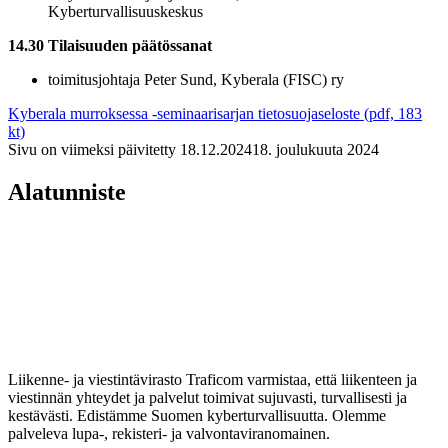
Kyberturvallisuuskeskus
14.30 Tilaisuuden päätössanat
toimitusjohtaja Peter Sund, Kyberala (FISC) ry
Kyberala murroksessa -seminaarisarjan tietosuojaseloste (pdf, 183
kt)
Sivu on viimeksi päivitetty
18.12.2024
18. joulukuuta 2024
Alatunniste
Liikenne- ja viestintävirasto Traficom varmistaa, että liikenteen ja
viestinnän yhteydet ja palvelut toimivat sujuvasti, turvallisesti ja
kestävästi. Edistämme Suomen kyberturvallisuutta. Olemme
palveleva lupa-, rekisteri- ja valvontaviranomainen.