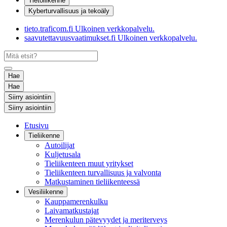
Tietoliikenne
Kyberturvallisuus ja tekoäly
tieto.traficom.fi
Ulkoinen verkkopalvelu.
saavutettavuusvaatimukset.fi
Ulkoinen verkkopalvelu.
Hae
Hae
Siirry asiointiin
Siirry asiointiin
Etusivu
Tieliikenne
Autoilijat
Kuljetusala
Tieliikenteen muut yritykset
Tieliikenteen turvallisuus ja valvonta
Matkustaminen tieliikenteessä
Vesiliikenne
Kauppamerenkulku
Laivamatkustajat
Merenkulun pätevyydet ja meriterveys