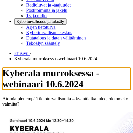
Radioluvat ja -taajuudet
Postitoiminta ja jakelu
Tv ja radio
Kyberturvallisuus ja tekoäly
Arjen tietoturva
Kyberturvallisuuskeskus
Datatalous ja datan välittäminen
Tekoälyn sääntely
Etusivu
›
Kyberala murroksessa -webinaari 10.6.2024
Kyberala murroksessa -
webinaari 10.6.2024
Atomia pienempää tietoturvallisuutta – kvanttiaika tulee, olemmeko
valmiita?