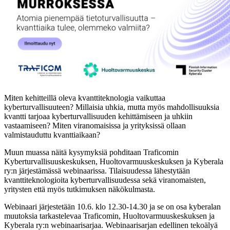
Miten kehitteillä oleva kvanttiteknologia vaikuttaa
kyberturvallisuuteen? Millaisia uhkia, mutta myös mahdollisuuksia
kvantti tarjoaa kyberturvallisuuden kehittämiseen ja uhkiin
vastaamiseen? Miten viranomaisissa ja yrityksissä ollaan
valmistauduttu kvanttiaikaan?
Muun muassa näitä kysymyksiä pohditaan Traficomin
Kyberturvallisuuskeskuksen, Huoltovarmuuskeskuksen ja Kyberala
ry:n järjestämässä webinaarissa. Tilaisuudessa lähestytään
kvanttiteknologioita kyberturvallisuudessa sekä viranomaisten,
yritysten että myös tutkimuksen näkökulmasta.
Webinaari järjestetään 10.6. klo 12.30-14.30 ja se on osa kyberalan
muutoksia tarkastelevaa Traficomin, Huoltovarmuuskeskuksen ja
Kyberala ry:n webinaarisarjaa. Webinaarisarjan edellinen tekoälyä