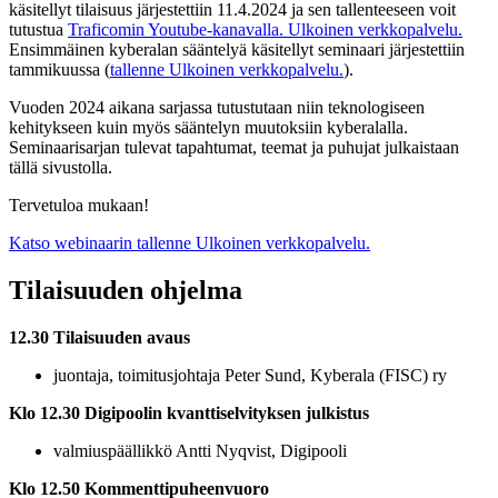
käsitellyt tilaisuus järjestettiin 11.4.2024 ja sen tallenteeseen voit
tutustua
Traficomin Youtube-kanavalla.
Ulkoinen verkkopalvelu.
Ensimmäinen kyberalan sääntelyä käsitellyt seminaari järjestettiin
tammikuussa (
tallenne
Ulkoinen verkkopalvelu.
).
Vuoden 2024 aikana sarjassa tutustutaan niin teknologiseen
kehitykseen kuin myös sääntelyn muutoksiin kyberalalla.
Seminaarisarjan tulevat tapahtumat, teemat ja puhujat julkaistaan
tällä sivustolla.
Tervetuloa mukaan!
Katso webinaarin tallenne
Ulkoinen verkkopalvelu.
Tilaisuuden ohjelma
12.30 Tilaisuuden avaus
juontaja, toimitusjohtaja Peter Sund, Kyberala (FISC) ry
Klo 12.30 Digipoolin kvanttiselvityksen julkistus
valmiuspäällikkö Antti Nyqvist, Digipooli
Klo 12.50 Kommenttipuheenvuoro