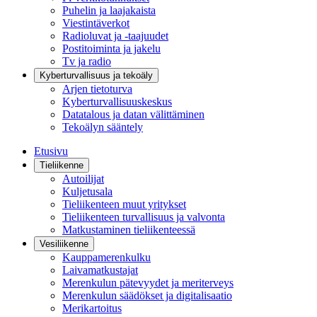
Puhelin ja laajakaista
Viestintäverkot
Radioluvat ja -taajuudet
Postitoiminta ja jakelu
Tv ja radio
Kyberturvallisuus ja tekoäly
Arjen tietoturva
Kyberturvallisuuskeskus
Datatalous ja datan välittäminen
Tekoälyn sääntely
Etusivu
Tieliikenne
Autoilijat
Kuljetusala
Tieliikenteen muut yritykset
Tieliikenteen turvallisuus ja valvonta
Matkustaminen tieliikenteessä
Vesiliikenne
Kauppamerenkulku
Laivamatkustajat
Merenkulun pätevyydet ja meriterveys
Merenkulun säädökset ja digitalisaatio
Merikartoitus