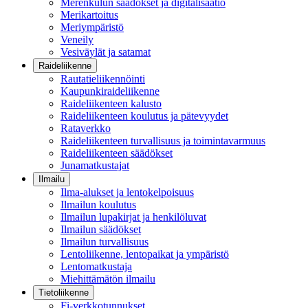
Merenkulun säädökset ja digitalisaatio
Merikartoitus
Meriympäristö
Veneily
Vesiväylät ja satamat
Raideliikenne
Rautatieliikennöinti
Kaupunkiraideliikenne
Raideliikenteen kalusto
Raideliikenteen koulutus ja pätevyydet
Rataverkko
Raideliikenteen turvallisuus ja toimintavarmuus
Raideliikenteen säädökset
Junamatkustajat
Ilmailu
Ilma-alukset ja lentokelpoisuus
Ilmailun koulutus
Ilmailun lupakirjat ja henkilöluvat
Ilmailun säädökset
Ilmailun turvallisuus
Lentoliikenne, lentopaikat ja ympäristö
Lentomatkustaja
Miehittämätön ilmailu
Tietoliikenne
Fi-verkkotunnukset