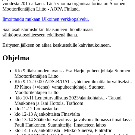
vuodesta 2015 alkaen. Tänä vuonna organisaattorina on Suomen
Moottorilentäjien Liitto - AOPA Finland.
Ilmoittaudu mukaan
Ulkoinen verkkopalvelu.
Saat osallistumislinkin tilaisuuteen ilmoittamaasi
sähköpostiosoitteeseen edellisenä iltana.
Esitysten jälkeen on aikaa keskustelulle kahvitaukoineen.
Ohjelma
Klo 9 tilaisuuuden avaus - Esa Harju, puheenjohtaja Suomen
Moottorilentäjien Liitto
Klo 9.15-10.00 ADS-B/UAT - yhteinen ilmatila turvalliseksi -
JP Kinos (+vieras), varapuheenjohtaja, Suomen
Moottorilentäjien Liitto
klo 10-11 Lentoturvallisuus 2023/ajankohtaista - Tapani
Maukonen ja Jani Hottola, Traficom
klo 11-12 Lounastauko
klo 12-13 Ajankohtaista Finavialta
klo 13-14 Säätiedot valvotussa ja valvomattomassa ilmatilassa
Pauli Hankonen, Suunnittelija, Ilmatieteen laitos
klo 14-15 Ajankohtaista - Mikko Sinervä, Fintraffic