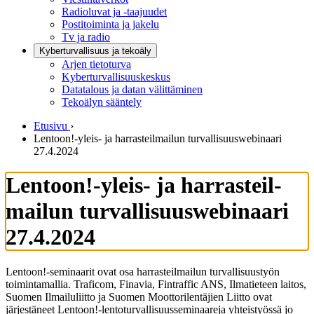
Radioluvat ja -taajuudet
Postitoiminta ja jakelu
Tv ja radio
Kyberturvallisuus ja tekoäly
Arjen tietoturva
Kyberturvallisuuskeskus
Datatalous ja datan välittäminen
Tekoälyn sääntely
Etusivu
›
Lentoon!-yleis- ja har­ras­teil­mai­lun tur­val­li­suus­we­bi­naa­ri
27.4.2024
Lentoon!-yleis- ja har­ras­teil­
mai­lun tur­val­li­suus­we­bi­naa­ri
27.4.2024
Lentoon!-seminaarit ovat osa harrasteilmailun turvallisuustyön
toimintamallia. Traficom, Finavia, Fintraffic ANS, Ilmatieteen laitos,
Suomen Ilmailuliitto ja Suomen Moottorilentäjien Liitto ovat
järjestäneet Lentoon!-lentoturvallisuusseminaareja yhteistyössä jo