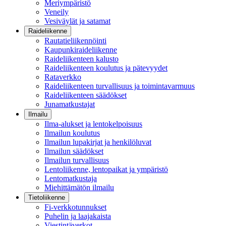
Meriympäristö
Veneily
Vesiväylät ja satamat
Raideliikenne
Rautatieliikennöinti
Kaupunkiraideliikenne
Raideliikenteen kalusto
Raideliikenteen koulutus ja pätevyydet
Rataverkko
Raideliikenteen turvallisuus ja toimintavarmuus
Raideliikenteen säädökset
Junamatkustajat
Ilmailu
Ilma-alukset ja lentokelpoisuus
Ilmailun koulutus
Ilmailun lupakirjat ja henkilöluvat
Ilmailun säädökset
Ilmailun turvallisuus
Lentoliikenne, lentopaikat ja ympäristö
Lentomatkustaja
Miehittämätön ilmailu
Tietoliikenne
Fi-verkkotunnukset
Puhelin ja laajakaista
Viestintäverkot