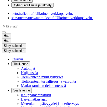
Tietoliikenne
Kyberturvallisuus ja tekoäly
tieto.traficom.fi
Ulkoinen verkkopalvelu.
saavutettavuusvaatimukset.fi
Ulkoinen verkkopalvelu.
Hae
Hae
Siirry asiointiin
Siirry asiointiin
Etusivu
Tieliikenne
Autoilijat
Kuljetusala
Tieliikenteen muut yritykset
Tieliikenteen turvallisuus ja valvonta
Matkustaminen tieliikenteessä
Vesiliikenne
Kauppamerenkulku
Laivamatkustajat
Merenkulun pätevyydet ja meriterveys