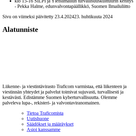
klo 15-16 SILPI ja Yleisilmailun turvallisuuskulttuurin kehitys
- Pekka Halme, edunvalvontapäällikkö, Suomen Ilmailuliitto
Sivu on viimeksi päivitetty
23.4.2024
23. huhtikuuta 2024
Alatunniste
Liikenne- ja viestintävirasto Traficom varmistaa, että liikenteen ja
viestinnän yhteydet ja palvelut toimivat sujuvasti, turvallisesti ja
kestävästi. Edistämme Suomen kyberturvallisuutta. Olemme
palveleva lupa-, rekisteri- ja valvontaviranomainen.
Tietoa Traficomista
Uutishuone
Säädökset ja määräykset
Asioi kanssamme