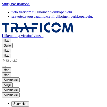
Siirry pääsisältöön
tieto.traficom.fi
Ulkoinen verkkopalvelu.
saavutettavuusvaatimukset.fi
Ulkoinen verkkopalvelu.
Liikenne- ja viestintävirasto
Hae
Sulje
Hae
Hae
Hae
Hae
Suomeksi
Sulje
Suomeksi
Suomeksi
Suomeksi