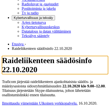
Radioluvat ja -taajuudet
Postitoiminta ja jakelu
Tv ja radio
Kyberturvallisuus ja tekoäly
Arjen tietoturva
Kyberturvallisuuskeskus
Datatalous ja datan välittäminen
Tekoälyn sääntely
Etusivu
›
Raideliikenteen säädösinfo 22.10.2020
Raideliikenteen säädösinfo
22.10.2020
Traficom järjestää raideliikenteen ajankohtaisista säädös- ja
määräysasioista sidosryhmätilaisuuden
22.10.2020 klo 9.00–12.00
.
Tilaisuus järjestetään Skype-tilaisuutena, johon lähetetään
osallistumislinkki ennen tilaisuutta.
Ilmoittaudu viimeistään
Ulkoinen verkkopalvelu.
16.10.2020.