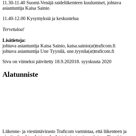
11.30-11.40 Suomi-Venäjä raideliikenteen kuulumiset, johtava
asiantuntija Kaisa Sainio
11.40-12.00 Kysymyksiä ja keskustelua
Tervetuloa!
Lisätietoja:
johtava asiantuntija Kaisa Sainio, kaisa.sainio(at)traficom.fi
johtava asiantuntija Une Tyynilä, une.tyynila(at)traficom.fi
Sivu on viimeksi päivitetty
18.9.2020
18. syyskuuta 2020
Alatunniste
Liikenne- ja viestintävirasto Traficom varmistaa, että liikenteen ja