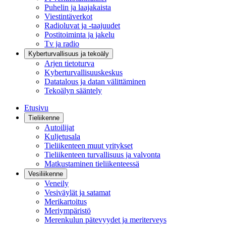
Puhelin ja laajakaista
Viestintäverkot
Radioluvat ja -taajuudet
Postitoiminta ja jakelu
Tv ja radio
Kyberturvallisuus ja tekoäly
Arjen tietoturva
Kyberturvallisuuskeskus
Datatalous ja datan välittäminen
Tekoälyn sääntely
Etusivu
Tieliikenne
Autoilijat
Kuljetusala
Tieliikenteen muut yritykset
Tieliikenteen turvallisuus ja valvonta
Matkustaminen tieliikenteessä
Vesiliikenne
Veneily
Vesiväylät ja satamat
Merikartoitus
Meriympäristö
Merenkulun pätevyydet ja meriterveys