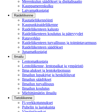
Merenkulun säädökset ja digitalisaatio
Kauppamerenkulku
Laivamatkustajat
Raideliikenne
Rautatieliikennöinti
Kaupunkiraideliikenne
Raideliikenteen kalusto
Raideliikenteen koulutus ja pätevyydet
Rataverkko
Raideliikenteen turvallisuus ja toimintavarmuus
Raideliikenteen säädökset
Junamatkustajat
Ilmailu
Lentomatkustaja
Lentoliikenne, lentopaikat ja ympäristö
Ilma-alukset ja lentokelpoisuus
Ilmailun lupakirjat ja henkilöluvat
Ilmailun säädökset
Ilmailun turvallisuus
Ilmailun koulutus
Miehittämätön ilmailu
Tietoliikenne
Fi-verkkotunnukset
Puhelin ja laajakaista
Viestintäverkot