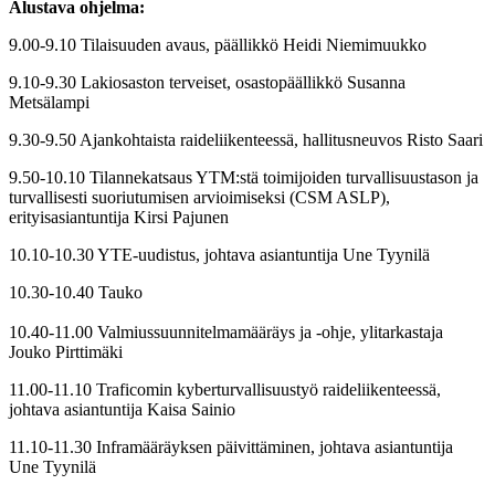
Alustava ohjelma:
9.00-9.10 Tilaisuuden avaus, päällikkö Heidi Niemimuukko
9.10-9.30 Lakiosaston terveiset, osastopäällikkö Susanna
Metsälampi
9.30-9.50 Ajankohtaista raideliikenteessä, hallitusneuvos Risto Saari
9.50-10.10 Tilannekatsaus YTM:stä toimijoiden turvallisuustason ja
turvallisesti suoriutumisen arvioimiseksi (CSM ASLP),
erityisasiantuntija Kirsi Pajunen
10.10-10.30 YTE-uudistus, johtava asiantuntija Une Tyynilä
10.30-10.40 Tauko
10.40-11.00 Valmiussuunnitelmamääräys ja -ohje, ylitarkastaja
Jouko Pirttimäki
11.00-11.10 Traficomin kyberturvallisuustyö raideliikenteessä,
johtava asiantuntija Kaisa Sainio
11.10-11.30 Inframääräyksen päivittäminen, johtava asiantuntija
Une Tyynilä