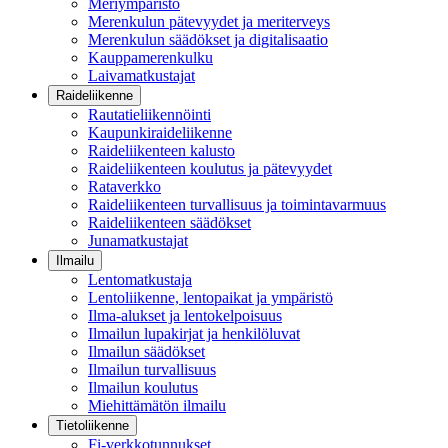
Meriympäristö
Merenkulun pätevyydet ja meriterveys
Merenkulun säädökset ja digitalisaatio
Kauppamerenkulku
Laivamatkustajat
Raideliikenne
Rautatieliikennöinti
Kaupunkiraideliikenne
Raideliikenteen kalusto
Raideliikenteen koulutus ja pätevyydet
Rataverkko
Raideliikenteen turvallisuus ja toimintavarmuus
Raideliikenteen säädökset
Junamatkustajat
Ilmailu
Lentomatkustaja
Lentoliikenne, lentopaikat ja ympäristö
Ilma-alukset ja lentokelpoisuus
Ilmailun lupakirjat ja henkilöluvat
Ilmailun säädökset
Ilmailun turvallisuus
Ilmailun koulutus
Miehittämätön ilmailu
Tietoliikenne
Fi-verkkotunnukset