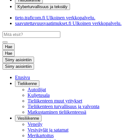
Tietoliikenne
Kyberturvallisuus ja tekoäly
tieto.traficom.fi
Ulkoinen verkkopalvelu.
saavutettavuusvaatimukset.fi
Ulkoinen verkkopalvelu.
Hae
Hae
Siirry asiointiin
Siirry asiointiin
Etusivu
Tieliikenne
Autoilijat
Kuljetusala
Tieliikenteen muut yritykset
Tieliikenteen turvallisuus ja valvonta
Matkustaminen tieliikenteessä
Vesiliikenne
Veneily
Vesiväylät ja satamat
Merikartoitus