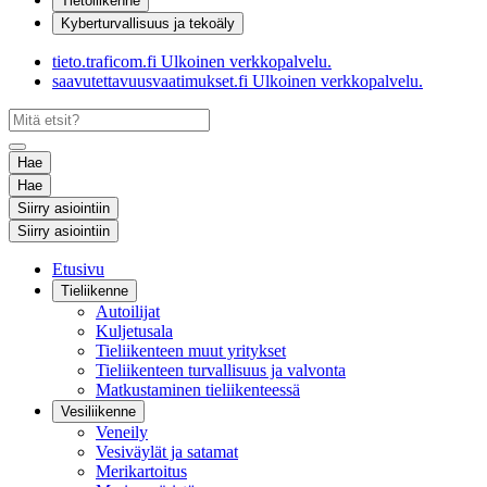
Tietoliikenne
Kyberturvallisuus ja tekoäly
tieto.traficom.fi
Ulkoinen verkkopalvelu.
saavutettavuusvaatimukset.fi
Ulkoinen verkkopalvelu.
Hae
Hae
Siirry asiointiin
Siirry asiointiin
Etusivu
Tieliikenne
Autoilijat
Kuljetusala
Tieliikenteen muut yritykset
Tieliikenteen turvallisuus ja valvonta
Matkustaminen tieliikenteessä
Vesiliikenne
Veneily
Vesiväylät ja satamat
Merikartoitus