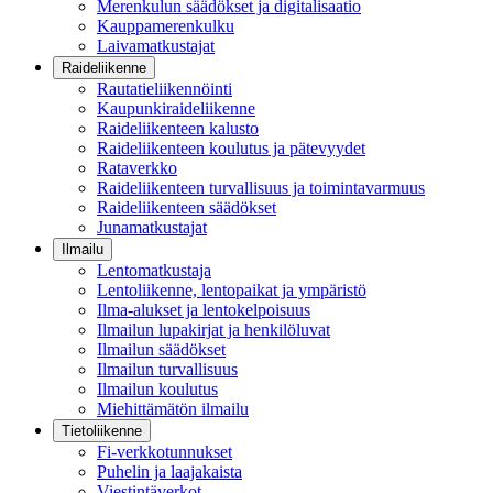
Merenkulun säädökset ja digitalisaatio
Kauppamerenkulku
Laivamatkustajat
Raideliikenne
Rautatieliikennöinti
Kaupunkiraideliikenne
Raideliikenteen kalusto
Raideliikenteen koulutus ja pätevyydet
Rataverkko
Raideliikenteen turvallisuus ja toimintavarmuus
Raideliikenteen säädökset
Junamatkustajat
Ilmailu
Lentomatkustaja
Lentoliikenne, lentopaikat ja ympäristö
Ilma-alukset ja lentokelpoisuus
Ilmailun lupakirjat ja henkilöluvat
Ilmailun säädökset
Ilmailun turvallisuus
Ilmailun koulutus
Miehittämätön ilmailu
Tietoliikenne
Fi-verkkotunnukset
Puhelin ja laajakaista
Viestintäverkot