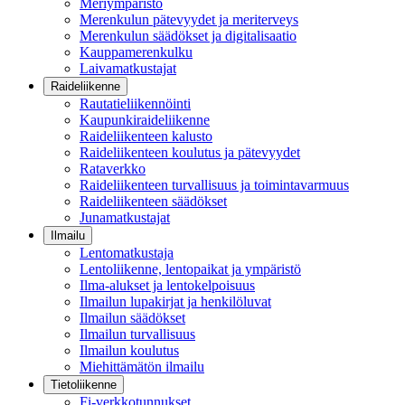
Meriympäristö
Merenkulun pätevyydet ja meriterveys
Merenkulun säädökset ja digitalisaatio
Kauppamerenkulku
Laivamatkustajat
Raideliikenne
Rautatieliikennöinti
Kaupunkiraideliikenne
Raideliikenteen kalusto
Raideliikenteen koulutus ja pätevyydet
Rataverkko
Raideliikenteen turvallisuus ja toimintavarmuus
Raideliikenteen säädökset
Junamatkustajat
Ilmailu
Lentomatkustaja
Lentoliikenne, lentopaikat ja ympäristö
Ilma-alukset ja lentokelpoisuus
Ilmailun lupakirjat ja henkilöluvat
Ilmailun säädökset
Ilmailun turvallisuus
Ilmailun koulutus
Miehittämätön ilmailu
Tietoliikenne
Fi-verkkotunnukset