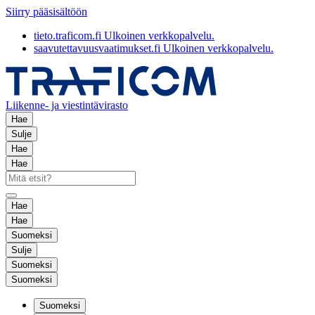
Siirry pääsisältöön
tieto.traficom.fi
Ulkoinen verkkopalvelu.
saavutettavuusvaatimukset.fi
Ulkoinen verkkopalvelu.
Liikenne- ja viestintävirasto
Hae
Sulje
Hae
Hae
Hae
Hae
Suomeksi
Sulje
Suomeksi
Suomeksi
Suomeksi