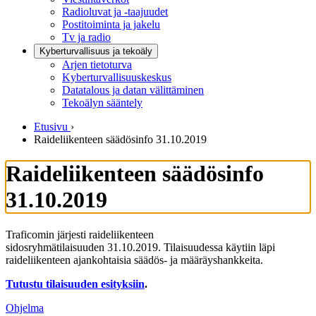
Radioluvat ja -taajuudet
Postitoiminta ja jakelu
Tv ja radio
Kyberturvallisuus ja tekoäly
Arjen tietoturva
Kyberturvallisuuskeskus
Datatalous ja datan välittäminen
Tekoälyn sääntely
Etusivu
›
Raideliikenteen säädösinfo 31.10.2019
Raideliikenteen säädösinfo
31.10.2019
Traficomin järjesti raideliikenteen
sidosryhmätilaisuuden 31.10.2019. Tilaisuudessa käytiin läpi
raideliikenteen ajankohtaisia säädös- ja määräyshankkeita.
Tutustu tilaisuuden esityksiin
.
Ohjelma