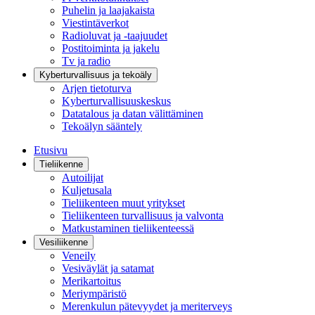
Puhelin ja laajakaista
Viestintäverkot
Radioluvat ja -taajuudet
Postitoiminta ja jakelu
Tv ja radio
Kyberturvallisuus ja tekoäly
Arjen tietoturva
Kyberturvallisuuskeskus
Datatalous ja datan välittäminen
Tekoälyn sääntely
Etusivu
Tieliikenne
Autoilijat
Kuljetusala
Tieliikenteen muut yritykset
Tieliikenteen turvallisuus ja valvonta
Matkustaminen tieliikenteessä
Vesiliikenne
Veneily
Vesiväylät ja satamat
Merikartoitus
Meriympäristö
Merenkulun pätevyydet ja meriterveys