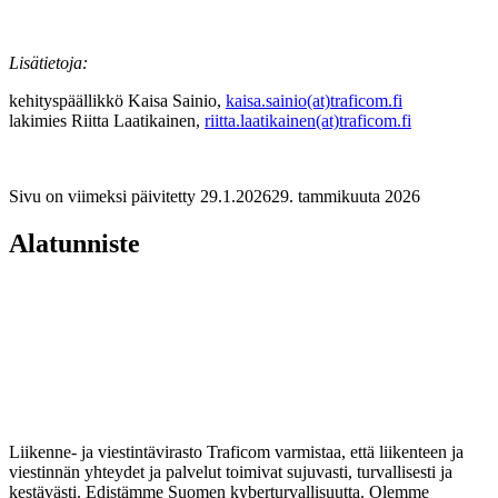
L
i
sätietoja:
kehityspäällikkö Kaisa Sainio,
kaisa.sainio(at)traficom.fi
lakimies Riitta Laatikainen,
riitta.laatikainen(at)traficom.fi
Sivu on viimeksi päivitetty
29.1.2026
29. tammikuuta 2026
Alatunniste
Liikenne- ja viestintävirasto Traficom varmistaa, että liikenteen ja
viestinnän yhteydet ja palvelut toimivat sujuvasti, turvallisesti ja
kestävästi. Edistämme Suomen kyberturvallisuutta. Olemme