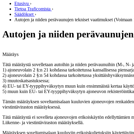
Etusivu
›
Tietoa Traficomista
›
Säädökset
›
Autojen ja niiden perävaunujen tekniset vaatimukset (Voimaan 
Autojen ja niiden perävaunujen
Määräys
Tätä määräystä sovelletaan autoihin ja niiden perävaunuihin (M-, N- j
1) ajoneuvolain 2 §:n 21 kohdassa tarkoitetussa kansallisessa piensar
2) ajoneuvolain 2 §:n 54 kohdassa tarkoitetussa yksittäishyväksynnäss
3) muutoskatsastuksessa;
4) EU- tai EY-tyyppihyväksytyn muun kuin ensimmäistä kertaa käyttöö
5) muun kuin EU- tai EY-tyyppihyväksytyn ajoneuvon rekisteröintika
Tämän määräyksen soveltamisalaan kuuluvien ajoneuvojen renkaiden na
viestintäviraston määräyksessä.
Tätä määräystä ei sovelleta ajoneuvojen erikoiskäytön edellyttämien me
Liikenne- ja viestintäviraston määräyksellä.
Määräyksen soveltamisalaan kuuluviin erikoiskuljetuksiin käytettäviin a