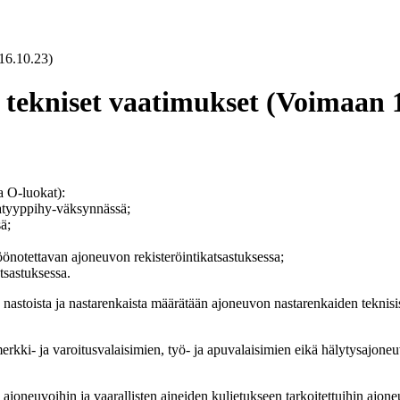
16.10.23)
 tekniset vaatimukset (Voimaan 1
a O-luokat):
jatyyppihy-väksynnässä;
ä;
notettavan ajoneuvon rekisteröintikatsastuksessa;
tsastuksessa.
stoista ja nastarenkaista määrätään ajoneuvon nastarenkaiden teknisis
rkki- ja varoitusvalaisimien, työ- ja apuvalaisimien eikä hälytysajoneuv
joneuvoihin ja vaarallisten aineiden kuljetukseen tarkoitettuihin ajoneu