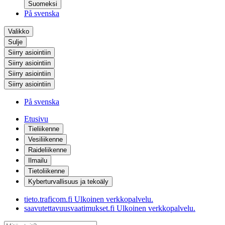
Suomeksi
På svenska
Valikko
Sulje
Siirry asiointiin
Siirry asiointiin
Siirry asiointiin
Siirry asiointiin
På svenska
Etusivu
Tieliikenne
Vesiliikenne
Raideliikenne
Ilmailu
Tietoliikenne
Kyberturvallisuus ja tekoäly
tieto.traficom.fi
Ulkoinen verkkopalvelu.
saavutettavuusvaatimukset.fi
Ulkoinen verkkopalvelu.