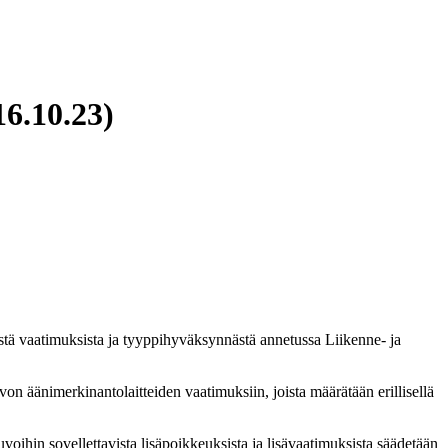
6.10.23)
tä vaatimuksista ja tyyppihyväksynnästä annetussa Liikenne- ja
on äänimerkinantolaitteiden vaatimuksiin, joista määrätään erillisellä
voihin sovellettavista lisäpoikkeuksista ja lisävaatimuksista säädetään