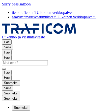
Siirry pääsisältöön
tieto.traficom.fi
Ulkoinen verkkopalvelu.
saavutettavuusvaatimukset.fi
Ulkoinen verkkopalvelu.
Liikenne- ja viestintävirasto
Hae
Sulje
Hae
Hae
Hae
Hae
Suomeksi
Sulje
Suomeksi
Suomeksi
Suomeksi