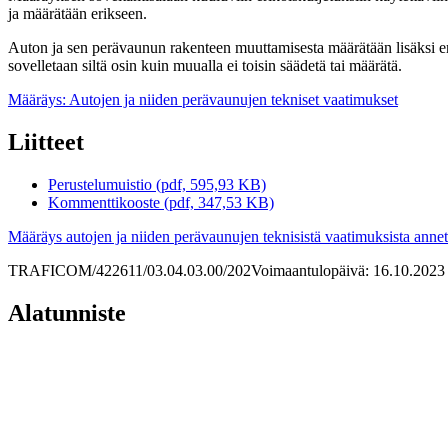
ja määrätään erikseen.
Auton ja sen perävaunun rakenteen muuttamisesta määrätään lisäksi eri
sovelletaan siltä osin kuin muualla ei toisin säädetä tai määrätä.
Määräys: Autojen ja niiden perävaunujen tekniset vaatimukset
Liitteet
Perustelumuistio (pdf, 595,93 KB)
Kommenttikooste (pdf, 347,53 KB)
Määräys autojen ja niiden perävaunujen teknisistä vaatimuksista ann
TRAFICOM/422611/03.04.03.00/202
Voimaantulopäivä: 16.10.2023
Alatunniste