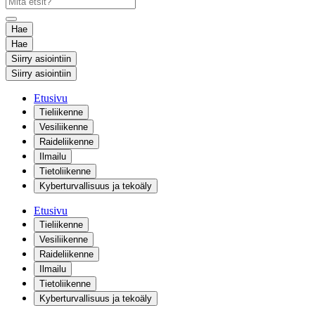
Hae
Hae
Siirry asiointiin
Siirry asiointiin
Etusivu
Tieliikenne
Vesiliikenne
Raideliikenne
Ilmailu
Tietoliikenne
Kyberturvallisuus ja tekoäly
Etusivu
Tieliikenne
Vesiliikenne
Raideliikenne
Ilmailu
Tietoliikenne
Kyberturvallisuus ja tekoäly