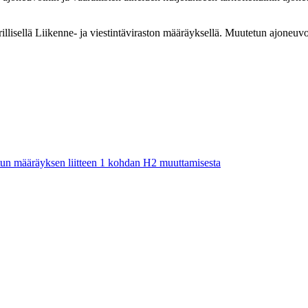
llisellä Liikenne- ja viestintäviraston määräyksellä. Muutetun ajoneuvo
etun määräyksen liitteen 1 kohdan H2 muuttamisesta