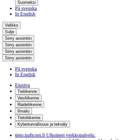
Suomeksi
På svenska
In English
Valikko
Sulje
Siirry asiointiin
Siirry asiointiin
Siirry asiointiin
Siirry asiointiin
På svenska
In English
Etusivu
Tieliikenne
Vesiliikenne
Raideliikenne
Ilmailu
Tietoliikenne
Kyberturvallisuus ja tekoäly
tieto.traficom.fi
Ulkoinen verkkopalvelu.