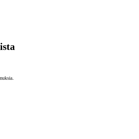
ista
muksia.