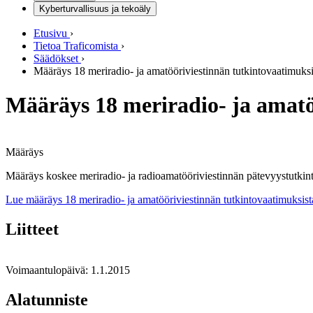
Kyberturvallisuus ja tekoäly
Etusivu
›
Tietoa Traficomista
›
Säädökset
›
Määräys 18 meriradio- ja amatööriviestinnän tutkintovaatimuksi
Määräys 18 meriradio- ja amatö
Määräys
Määräys koskee meriradio- ja radioamatööriviestinnän pätevyystutkinto
Lue määräys 18 meriradio- ja amatööriviestinnän tutkintovaatimuksist
Liitteet
Voimaantulopäivä: 1.1.2015
Alatunniste