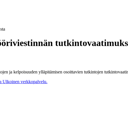
sta
öriviestinnän tutkintovaatimuks
jen ja kelpoisuuden ylläpitämisen osoittavien tutkintojen tutkintovaati
a
Ulkoinen verkkopalvelu.