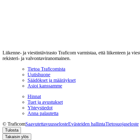
Liikenne- ja viestintävirasto Traficom varmistaa, että liikenteen ja vi
rekisteri- ja valvontaviranomainen.
Tietoa Traficomista
Uutishuone
Säädökset ja määräykset
Asioi kanssamme
Hinnat
Tuet ja avustukset
Yhteystiedot
Anna palautetta
© Traficom
Saavutettavuusseloste
Evästeiden hallinta
Tietosuojaseloste
Tulosta
Takaisin ylös