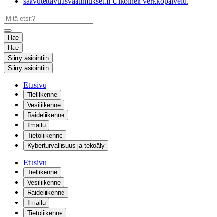
saavutettavuusvaatimukset.fi
Ulkoinen verkkopalvelu.
Hae
Hae
Siirry asiointiin
Siirry asiointiin
Etusivu
Tieliikenne
Vesiliikenne
Raideliikenne
Ilmailu
Tietoliikenne
Kyberturvallisuus ja tekoäly
Etusivu
Tieliikenne
Vesiliikenne
Raideliikenne
Ilmailu
Tietoliikenne