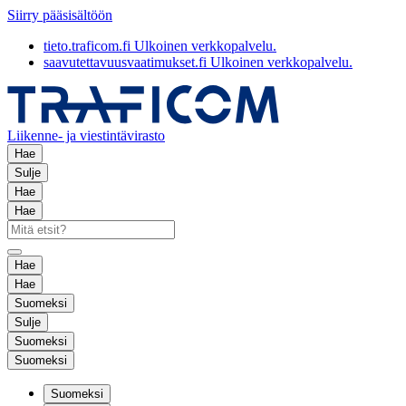
Siirry pääsisältöön
tieto.traficom.fi
Ulkoinen verkkopalvelu.
saavutettavuusvaatimukset.fi
Ulkoinen verkkopalvelu.
Liikenne- ja viestintävirasto
Hae
Sulje
Hae
Hae
Hae
Hae
Suomeksi
Sulje
Suomeksi
Suomeksi
Suomeksi