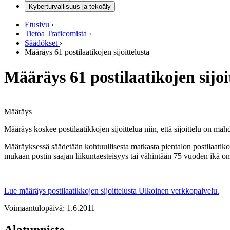
Kyberturvallisuus ja tekoäly
Etusivu
›
Tietoa Traficomista
›
Säädökset
›
Määräys 61 postilaatikojen sijoittelusta
Määräys 61 postilaatikojen sijoi
Määräys
Määräys koskee postilaatikkojen sijoittelua niin, että sijoittelu on m
Määräyksessä säädetään kohtuullisesta matkasta pientalon postilaatiko
mukaan postin saajan liikuntaesteisyys tai vähintään 75 vuoden ikä on
Lue määräys postilaatikkojen sijoittelusta
Ulkoinen verkkopalvelu.
Voimaantulopäivä: 1.6.2011
Alatunniste