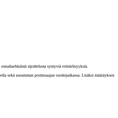
nnaltaehkäistä sijoittelusta syntyviä erimielisyyksiä.
lueella sekä useamman postinsaajan osoitepaikassa. Lisäksi määräyksen