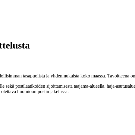
ttelusta
ahdollisimman tasapuolista ja yhdenmukaista koko maassa. Tavoitteena on e
lle sekä postilaatikoiden sijoittamisesta taajama-alueella, haja-asutusa
 otettava huomioon postin jakelussa.