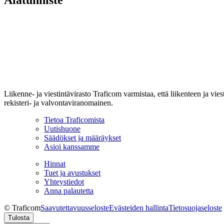
Liikenne- ja viestintävirasto Traficom varmistaa, että liikenteen ja vi
rekisteri- ja valvontaviranomainen.
Tietoa Traficomista
Uutishuone
Säädökset ja määräykset
Asioi kanssamme
Hinnat
Tuet ja avustukset
Yhteystiedot
Anna palautetta
© Traficom
Saavutettavuusseloste
Evästeiden hallinta
Tietosuojaseloste
Tulosta