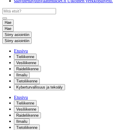
saavutettavuusvaatimukset.fi
Ulkoinen verkkopalvelu.
Hae
Hae
Siirry asiointiin
Siirry asiointiin
Etusivu
Tieliikenne
Vesiliikenne
Raideliikenne
Ilmailu
Tietoliikenne
Kyberturvallisuus ja tekoäly
Etusivu
Tieliikenne
Vesiliikenne
Raideliikenne
Ilmailu
Tietoliikenne