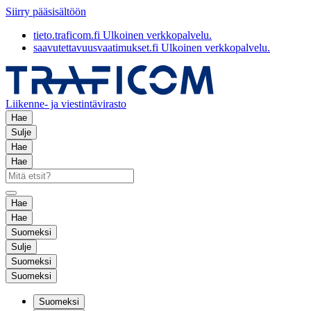
Siirry pääsisältöön
tieto.traficom.fi
Ulkoinen verkkopalvelu.
saavutettavuusvaatimukset.fi
Ulkoinen verkkopalvelu.
Liikenne- ja viestintävirasto
Hae
Sulje
Hae
Hae
Hae
Hae
Suomeksi
Sulje
Suomeksi
Suomeksi
Suomeksi