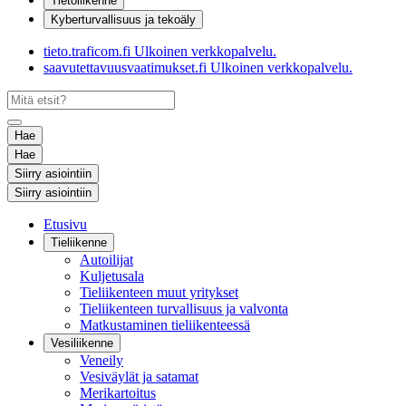
Tietoliikenne
Kyberturvallisuus ja tekoäly
tieto.traficom.fi
Ulkoinen verkkopalvelu.
saavutettavuusvaatimukset.fi
Ulkoinen verkkopalvelu.
Hae
Hae
Siirry asiointiin
Siirry asiointiin
Etusivu
Tieliikenne
Autoilijat
Kuljetusala
Tieliikenteen muut yritykset
Tieliikenteen turvallisuus ja valvonta
Matkustaminen tieliikenteessä
Vesiliikenne
Veneily
Vesiväylät ja satamat
Merikartoitus