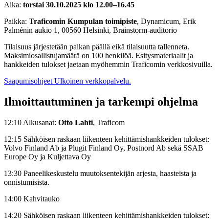
Aika:
torstai 30.10.2025 klo 12.00–16.45
Paikka:
Traficomin Kumpulan toimipiste
, Dynamicum, Erik
Palménin aukio 1, 00560 Helsinki, Brainstorm-auditorio
Tilaisuus järjestetään paikan päällä eikä tilaisuutta tallenneta.
Maksimiosallistujamäärä on 100 henkilöä. Esitysmateriaalit ja
hankkeiden tulokset jaetaan myöhemmin Traficomin verkkosivuilla.
Saapumisohjeet
Ulkoinen verkkopalvelu.
Ilmoittautuminen ja tarkempi ohjelma
12:10 Alkusanat:
Otto Lahti
, Traficom
12:15 Sähköisen raskaan liikenteen kehittämishankkeiden tulokset:
Volvo Finland Ab ja Plugit Finland Oy, Postnord Ab sekä SSAB
Europe Oy ja Kuljettava Oy
13:30 Paneelikeskustelu muutoksentekijän arjesta, haasteista ja
onnistumisista.
14:00 Kahvitauko
14:20 Sähköisen raskaan liikenteen kehittämishankkeiden tulokset: