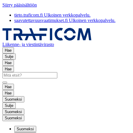
Siirry pääsisältöön
tieto.traficom.fi
Ulkoinen verkkopalvelu.
saavutettavuusvaatimukset.fi
Ulkoinen verkkopalvelu.
Liikenne- ja viestintävirasto
Hae
Sulje
Hae
Hae
Hae
Hae
Suomeksi
Sulje
Suomeksi
Suomeksi
Suomeksi