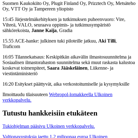
Suomen Kaukokiito Oy, Plugit Finland Oy, Prizztech Oy, Metsäteho
Oy, VTT Oy ja Tampereen yliopisto
15:45 Järjestelmäkehityksen ja tutkimuksen puheenvuoro: Vire,
Vihreä, VALO, seuraava oppimis- ja tutkimusympäristö
sähkörekoista,
Janne Kaija
, Gradia
15.55 ACE-hanke: julkinen tuki piloteille jatkuu,
Aki Tilli
,
Traficom
16:05 Tilannekatsaus: Keskipitkän aikavälin ilmastosuunnitelma ja
Sosiaalisen ilmastorahaston suunnitelma sekä muut raskasta kalustoa
koskevat toimenpiteet,
Saara Jääskeläinen
, Liikenne- ja
viestintäministeriö
16:20 Esitykset päättyvät, aika verkostoitumiselle ja kysymyksille
Ilmoittaudu tilaisuuteen
Webropol-lomakkeella
Ulkoinen
verkkopalvelu.
Tutustu hankkeisiin etukäteen
Tukiohjelman pääsivu
Ulkoinen verkkopalvelu.
Valtionavustuksia jaettu 1,2 miljoonaa euroa
Ulkoinen