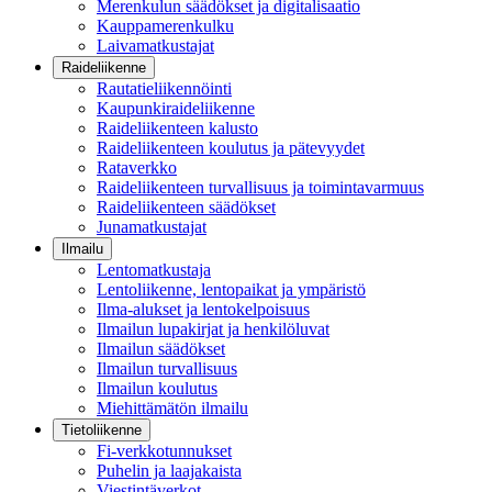
Merenkulun säädökset ja digitalisaatio
Kauppamerenkulku
Laivamatkustajat
Raideliikenne
Rautatieliikennöinti
Kaupunkiraideliikenne
Raideliikenteen kalusto
Raideliikenteen koulutus ja pätevyydet
Rataverkko
Raideliikenteen turvallisuus ja toimintavarmuus
Raideliikenteen säädökset
Junamatkustajat
Ilmailu
Lentomatkustaja
Lentoliikenne, lentopaikat ja ympäristö
Ilma-alukset ja lentokelpoisuus
Ilmailun lupakirjat ja henkilöluvat
Ilmailun säädökset
Ilmailun turvallisuus
Ilmailun koulutus
Miehittämätön ilmailu
Tietoliikenne
Fi-verkkotunnukset
Puhelin ja laajakaista
Viestintäverkot