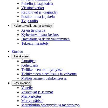
Puhelin ja laajakaista
Viestintäverkot
Radioluvat ja -taajuudet
Postitoiminta ja jakelu
Tv ja radio
Kyberturvallisuus ja tekoäly
Arjen tietoturva
Kyberturvallisuuskeskus
Datatalous ja datan välittäminen
Tekoälyn sääntely
Etusivu
Tieliikenne
Autoilijat
Kuljetusala
Tieliikenteen muut yritykset
Tieliikenteen turvallisuus ja valvonta
Matkustaminen tieliikenteessä
Vesiliikenne
Veneily
Vesiväylät ja satamat
Merikartoitus
Meriympäristö
Merenkulun pätevyydet ja meriterveys