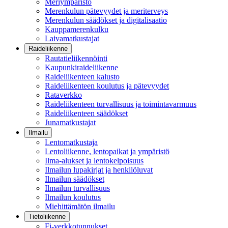
Meriympäristö
Merenkulun pätevyydet ja meriterveys
Merenkulun säädökset ja digitalisaatio
Kauppamerenkulku
Laivamatkustajat
Raideliikenne
Rautatieliikennöinti
Kaupunkiraideliikenne
Raideliikenteen kalusto
Raideliikenteen koulutus ja pätevyydet
Rataverkko
Raideliikenteen turvallisuus ja toimintavarmuus
Raideliikenteen säädökset
Junamatkustajat
Ilmailu
Lentomatkustaja
Lentoliikenne, lentopaikat ja ympäristö
Ilma-alukset ja lentokelpoisuus
Ilmailun lupakirjat ja henkilöluvat
Ilmailun säädökset
Ilmailun turvallisuus
Ilmailun koulutus
Miehittämätön ilmailu
Tietoliikenne
Fi-verkkotunnukset