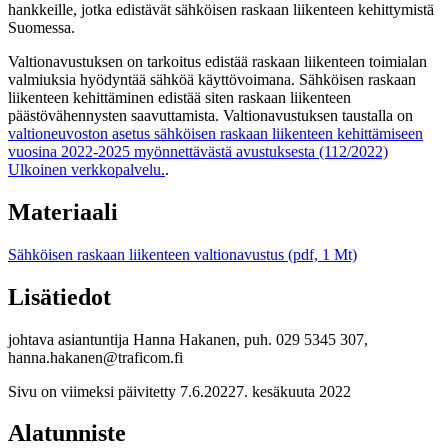
hankkeille, jotka edistävät sähköisen raskaan liikenteen kehittymistä
Suomessa.
Valtionavustuksen on tarkoitus edistää raskaan liikenteen toimialan
valmiuksia hyödyntää sähköä käyttövoimana. Sähköisen raskaan
liikenteen kehittäminen edistää siten raskaan liikenteen
päästövähennysten saavuttamista. Valtionavustuksen taustalla on
valtioneuvoston asetus sähköisen raskaan liikenteen kehittämiseen
vuosina 2022-2025 myönnettävästä avustuksesta (112/2022)
Ulkoinen verkkopalvelu.
.
Materiaali
Sähköisen raskaan liikenteen valtionavustus (pdf, 1 Mt)
Lisätiedot
johtava asiantuntija Hanna Hakanen, puh. 029 5345 307,
hanna.hakanen@traficom.fi
Sivu on viimeksi päivitetty
7.6.2022
7. kesäkuuta 2022
Alatunniste