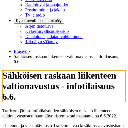
Radioluvat ja -taajuudet
Postitoiminta ja jakelu
Tv ja radio
Kyberturvallisuus ja tekoäly
Arjen tietoturva
Kyberturvallisuuskeskus
Datatalous ja datan välittäminen
Tekoälyn sääntely
Etusivu
›
Sähköisen raskaan liikenteen valtionavustus - infotilaisuus
6.6.
Sähköisen raskaan liikenteen
valtionavustus - infotilaisuus
6.6.
Traficom järjesti infotilaisuuden sähköisen raskaan liikenteen
valtionavustusten haun käynnistymisestä maanantaina 6.6.2022.
Liikenne- ja viestintävirasto Traficom avaa kesäkuussa avustushaun