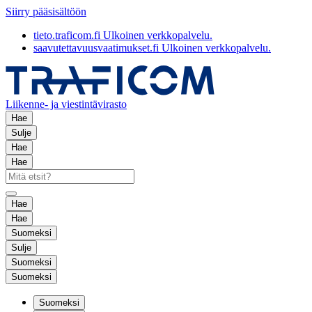
Siirry pääsisältöön
tieto.traficom.fi
Ulkoinen verkkopalvelu.
saavutettavuusvaatimukset.fi
Ulkoinen verkkopalvelu.
Liikenne- ja viestintävirasto
Hae
Sulje
Hae
Hae
Hae
Hae
Suomeksi
Sulje
Suomeksi
Suomeksi
Suomeksi