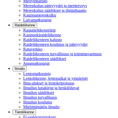
Meriympäristö
Merenkulun pätevyydet ja meriterveys
Merenkulun säädökset ja digitalisaatio
Kauppamerenkulku
Laivamatkustajat
Raideliikenne
Rautatieliikennöinti
Kaupunkiraideliikenne
Raideliikenteen kalusto
Raideliikenteen koulutus ja pätevyydet
Rataverkko
Raideliikenteen turvallisuus ja toimintavarmuus
Raideliikenteen säädökset
Junamatkustajat
Ilmailu
Lentomatkustaja
Lentoliikenne, lentopaikat ja ympäristö
Ilma-alukset ja lentokelpoisuus
Ilmailun lupakirjat ja henkilöluvat
Ilmailun säädökset
Ilmailun turvallisuus
Ilmailun koulutus
Miehittämätön ilmailu
Tietoliikenne
Fi-verkkotunnukset