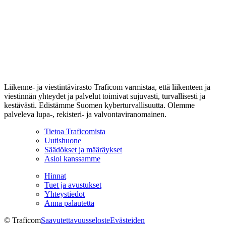
Liikenne- ja viestintävirasto Traficom varmistaa, että liikenteen ja
viestinnän yhteydet ja palvelut toimivat sujuvasti, turvallisesti ja
kestävästi. Edistämme Suomen kyberturvallisuutta. Olemme
palveleva lupa-, rekisteri- ja valvontaviranomainen.
Tietoa Traficomista
Uutishuone
Säädökset ja määräykset
Asioi kanssamme
Hinnat
Tuet ja avustukset
Yhteystiedot
Anna palautetta
© Traficom
Saavutettavuusseloste
Evästeiden