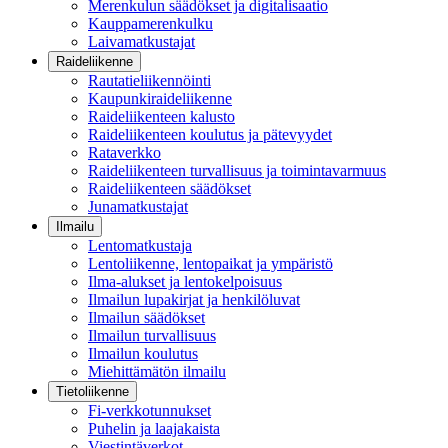
Merenkulun säädökset ja digitalisaatio
Kauppamerenkulku
Laivamatkustajat
Raideliikenne
Rautatieliikennöinti
Kaupunkiraideliikenne
Raideliikenteen kalusto
Raideliikenteen koulutus ja pätevyydet
Rataverkko
Raideliikenteen turvallisuus ja toimintavarmuus
Raideliikenteen säädökset
Junamatkustajat
Ilmailu
Lentomatkustaja
Lentoliikenne, lentopaikat ja ympäristö
Ilma-alukset ja lentokelpoisuus
Ilmailun lupakirjat ja henkilöluvat
Ilmailun säädökset
Ilmailun turvallisuus
Ilmailun koulutus
Miehittämätön ilmailu
Tietoliikenne
Fi-verkkotunnukset
Puhelin ja laajakaista
Viestintäverkot