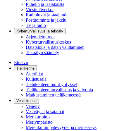
Puhelin ja laajakaista
Viestintäverkot
Radioluvat ja -taajuudet
Postitoiminta ja jakelu
Tv ja radio
Kyberturvallisuus ja tekoäly
Arjen tietoturva
Kyberturvallisuuskeskus
Datatalous ja datan välittäminen
Tekoälyn sääntely
Etusivu
Tieliikenne
Autoilijat
Kuljetusala
Tieliikenteen muut yritykset
Tieliikenteen turvallisuus ja valvonta
Matkustaminen tieliikenteessä
Vesiliikenne
Veneily
Vesiväylät ja satamat
Merikartoitus
Meriympäristö
Merenkulun pätevyydet ja meriterveys