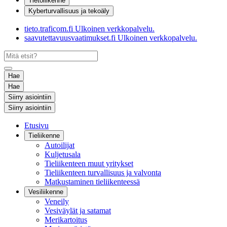
Tietoliikenne
Kyberturvallisuus ja tekoäly
tieto.traficom.fi
Ulkoinen verkkopalvelu.
saavutettavuusvaatimukset.fi
Ulkoinen verkkopalvelu.
Hae
Hae
Siirry asiointiin
Siirry asiointiin
Etusivu
Tieliikenne
Autoilijat
Kuljetusala
Tieliikenteen muut yritykset
Tieliikenteen turvallisuus ja valvonta
Matkustaminen tieliikenteessä
Vesiliikenne
Veneily
Vesiväylät ja satamat
Merikartoitus