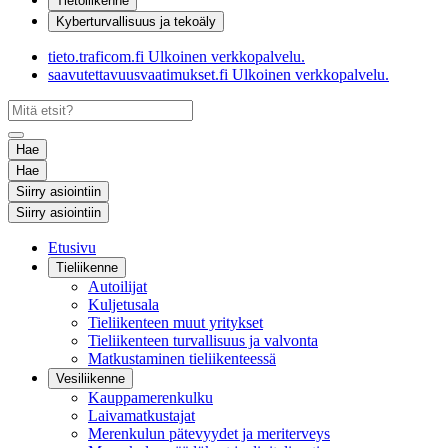
Tietoliikenne
Kyberturvallisuus ja tekoäly
tieto.traficom.fi
Ulkoinen verkkopalvelu.
saavutettavuusvaatimukset.fi
Ulkoinen verkkopalvelu.
Hae
Hae
Siirry asiointiin
Siirry asiointiin
Etusivu
Tieliikenne
Autoilijat
Kuljetusala
Tieliikenteen muut yritykset
Tieliikenteen turvallisuus ja valvonta
Matkustaminen tieliikenteessä
Vesiliikenne
Kauppamerenkulku
Laivamatkustajat
Merenkulun pätevyydet ja meriterveys