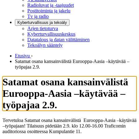
Radioluvat ja -taajuudet
Postitoiminta ja jakelu
Tv ja radio
Kyberturvallisuus ja tekoäly
Arjen tietoturva
Kyberturvallisuuskeskus
Datatalous ja datan välittäminen
Tekoälyn sääntely
Etusivu
›
Satamat osana kansainvälistä Eurooppa-Aasia –käytävää –
työpajaa 2.9.
Satamat osana kansainvälistä
Eurooppa-Aasia –käytävää –
työpajaa 2.9.
Tervetuloa Satamat osana kansainvälistä Eurooppa-Aasia –käytävää
–työpajaan! Tilaisuus pidetään 2.9. klo 12.00-16.00 Traficomin
auditoriossa osoitteessa Kumpulantie 11.