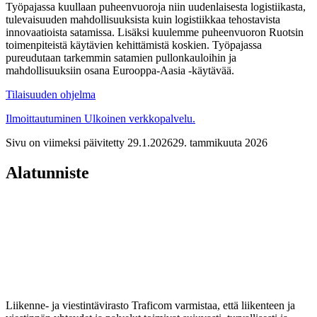
Työpajassa kuullaan puheenvuoroja niin uudenlaisesta logistiikasta,
tulevaisuuden mahdollisuuksista kuin logistiikkaa tehostavista
innovaatioista satamissa. Lisäksi kuulemme puheenvuoron Ruotsin
toimenpiteistä käytävien kehittämistä koskien. Työpajassa
pureudutaan tarkemmin satamien pullonkauloihin ja
mahdollisuuksiin osana Eurooppa-Aasia -käytävää.
Tilaisuuden ohjelma
Ilmoittautuminen
Ulkoinen verkkopalvelu.
Sivu on viimeksi päivitetty
29.1.2026
29. tammikuuta 2026
Alatunniste
Liikenne- ja viestintävirasto Traficom varmistaa, että liikenteen ja