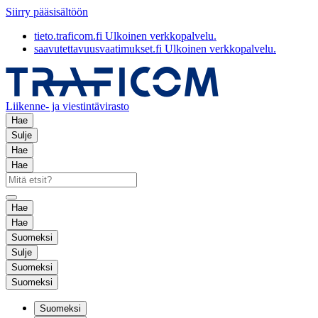
Siirry pääsisältöön
tieto.traficom.fi
Ulkoinen verkkopalvelu.
saavutettavuusvaatimukset.fi
Ulkoinen verkkopalvelu.
Liikenne- ja viestintävirasto
Hae
Sulje
Hae
Hae
Hae
Hae
Suomeksi
Sulje
Suomeksi
Suomeksi
Suomeksi