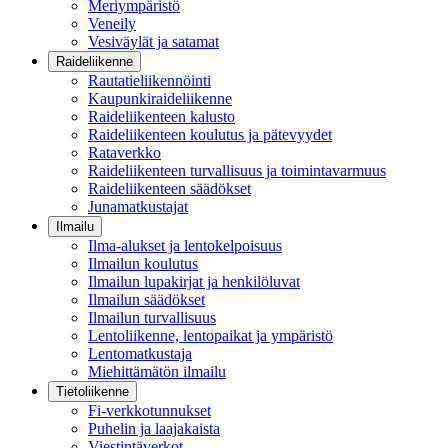
Meriympäristö
Veneily
Vesiväylät ja satamat
Raideliikenne
Rautatieliikennöinti
Kaupunkiraideliikenne
Raideliikenteen kalusto
Raideliikenteen koulutus ja pätevyydet
Rataverkko
Raideliikenteen turvallisuus ja toimintavarmuus
Raideliikenteen säädökset
Junamatkustajat
Ilmailu
Ilma-alukset ja lentokelpoisuus
Ilmailun koulutus
Ilmailun lupakirjat ja henkilöluvat
Ilmailun säädökset
Ilmailun turvallisuus
Lentoliikenne, lentopaikat ja ympäristö
Lentomatkustaja
Miehittämätön ilmailu
Tietoliikenne
Fi-verkkotunnukset
Puhelin ja laajakaista
Viestintäverkot