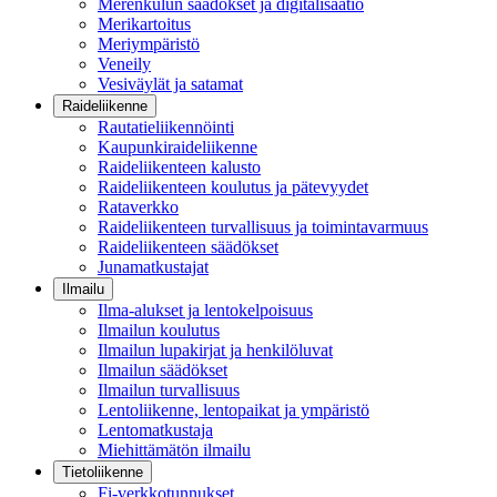
Merenkulun säädökset ja digitalisaatio
Merikartoitus
Meriympäristö
Veneily
Vesiväylät ja satamat
Raideliikenne
Rautatieliikennöinti
Kaupunkiraideliikenne
Raideliikenteen kalusto
Raideliikenteen koulutus ja pätevyydet
Rataverkko
Raideliikenteen turvallisuus ja toimintavarmuus
Raideliikenteen säädökset
Junamatkustajat
Ilmailu
Ilma-alukset ja lentokelpoisuus
Ilmailun koulutus
Ilmailun lupakirjat ja henkilöluvat
Ilmailun säädökset
Ilmailun turvallisuus
Lentoliikenne, lentopaikat ja ympäristö
Lentomatkustaja
Miehittämätön ilmailu
Tietoliikenne
Fi-verkkotunnukset