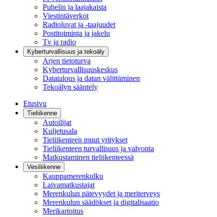
Puhelin ja laajakaista
Viestintäverkot
Radioluvat ja -taajuudet
Postitoiminta ja jakelu
Tv ja radio
Kyberturvallisuus ja tekoäly
Arjen tietoturva
Kyberturvallisuuskeskus
Datatalous ja datan välittäminen
Tekoälyn sääntely
Etusivu
Tieliikenne
Autoilijat
Kuljetusala
Tieliikenteen muut yritykset
Tieliikenteen turvallisuus ja valvonta
Matkustaminen tieliikenteessä
Vesiliikenne
Kauppamerenkulku
Laivamatkustajat
Merenkulun pätevyydet ja meriterveys
Merenkulun säädökset ja digitalisaatio
Merikartoitus