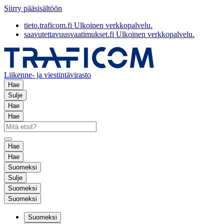
Siirry pääsisältöön
tieto.traficom.fi
Ulkoinen verkkopalvelu.
saavutettavuusvaatimukset.fi
Ulkoinen verkkopalvelu.
Liikenne- ja viestintävirasto
Hae
Sulje
Hae
Hae
Hae
Hae
Suomeksi
Sulje
Suomeksi
Suomeksi
Suomeksi