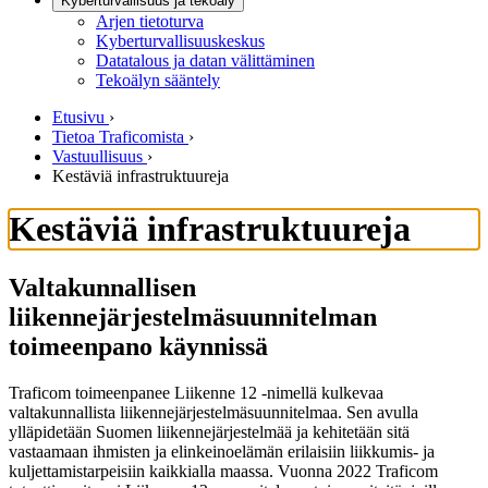
Kyberturvallisuus ja tekoäly
Arjen tietoturva
Kyberturvallisuuskeskus
Datatalous ja datan välittäminen
Tekoälyn sääntely
Etusivu
›
Tietoa Traficomista
›
Vastuullisuus
›
Kestäviä infrastruktuureja
Kestäviä infrastruktuureja
Valtakunnallisen
liikennejärjestelmäsuunnitelman
toimeenpano käynnissä
Traficom toimeenpanee Liikenne 12 -nimellä kulkevaa
valtakunnallista liikennejärjestelmäsuunnitelmaa. Sen avulla
ylläpidetään Suomen liikennejärjestelmää ja kehitetään sitä
vastaamaan ihmisten ja elinkeinoelämän erilaisiin liikkumis- ja
kuljettamistarpeisiin kaikkialla maassa. Vuonna 2022 Traficom