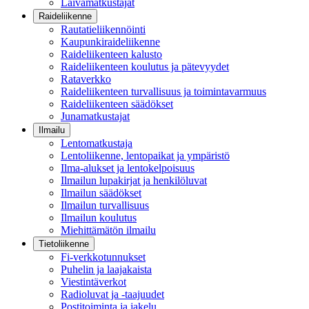
Laivamatkustajat
Raideliikenne
Rautatieliikennöinti
Kaupunkiraideliikenne
Raideliikenteen kalusto
Raideliikenteen koulutus ja pätevyydet
Rataverkko
Raideliikenteen turvallisuus ja toimintavarmuus
Raideliikenteen säädökset
Junamatkustajat
Ilmailu
Lentomatkustaja
Lentoliikenne, lentopaikat ja ympäristö
Ilma-alukset ja lentokelpoisuus
Ilmailun lupakirjat ja henkilöluvat
Ilmailun säädökset
Ilmailun turvallisuus
Ilmailun koulutus
Miehittämätön ilmailu
Tietoliikenne
Fi-verkkotunnukset
Puhelin ja laajakaista
Viestintäverkot
Radioluvat ja -taajuudet
Postitoiminta ja jakelu