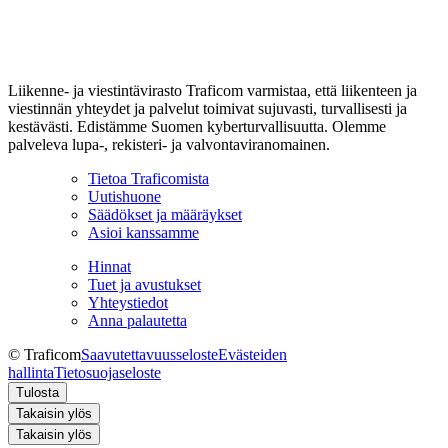
Liikenne- ja viestintävirasto Traficom varmistaa, että liikenteen ja
viestinnän yhteydet ja palvelut toimivat sujuvasti, turvallisesti ja
kestävästi. Edistämme Suomen kyberturvallisuutta. Olemme
palveleva lupa-, rekisteri- ja valvontaviranomainen.
Tietoa Traficomista
Uutishuone
Säädökset ja määräykset
Asioi kanssamme
Hinnat
Tuet ja avustukset
Yhteystiedot
Anna palautetta
© Traficom
Saavutettavuusseloste
Evästeiden
hallinta
Tietosuojaseloste
Tulosta
Takaisin ylös
Takaisin ylös