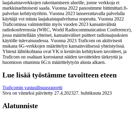
laajakaistaverkkojen rakentamiseen alueille, jonne verkkoja ei
markkinaehtoisesti saada. Vuonna 2022 panostimme bittimittari.fi-
palvelun kehitystyöhön. Vuonna 2023 lanseerattavalla palvelulla
käyttäjä voi mitata laajakaistapalvelunsa nopeutta. Vuonna 2022
Traficomissa valmisteltiin myös vuoden 2023 kansainvälistä
radiokonferenssia (WRC, World Radiocommunication Conference),
jossa määritellään yhteiset, kansainväliset puitteet radiotaajuuksien
käytölle tulevaisuudessa. Vuonna 2023 Traficom on aktiivisesti
mukana 6G-verkkojen määrittelyn kansainvälisessä yhteistyössä.
Yhtenä lähtökohtana ovat YK:n kestävän kehityksen tavoitteet, ja
Traficom on osaltaan korostanut näiden tavoitteiden tärkeyttä ja
huomioon ottamista 6G:n määrittelytyön alusta alkaen.
Lue lisää työstämme tavoitteen eteen
Traficomin vastuullisuusraportti
Sivu on viimeksi päivitetty
27.4.2023
27. huhtikuuta 2023
Alatunniste