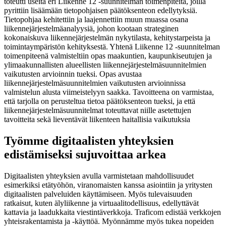
toteutti useita eri Liikenne 12 -suunnitelman toimenpiteitä, joilla
pyrittiin lisäämään tietopohjaisen päätöksenteon edellytyksiä.
Tietopohjaa kehitettiin ja laajennettiin muun muassa osana
liikennejärjestelmäanalyysiä, johon kootaan strateginen
kokonaiskuva liikennejärjestelmän nykytilasta, kehitystarpeista ja
toimintaympäristön kehityksestä. Yhtenä Liikenne 12 -suunnitelman
toimenpiteenä valmisteltiin opas maakuntien, kaupunkiseutujen ja
ylimaakunnallisten alueellisten liikennejärjestelmäsuunnitelmien
vaikutusten arvioinnin tueksi. Opas avustaa
liikennejärjestelmäsuunnitelmien vaikutusten arvioinnissa
valmistelun alusta viimeistelyyn saakka. Tavoitteena on varmistaa,
että tarjolla on perusteltua tietoa päätöksenteon tueksi, ja että
liikennejärjestelmäsuunnitelmat toteuttavat niille asetettujen
tavoitteita sekä lieventävät liikenteen haitallisia vaikutuksia
Työmme digitaalisten yhteyksien
edistämiseksi sujuvoittaa arkea
Digitaalisten yhteyksien avulla varmistetaan mahdollisuudet
esimerkiksi etätyöhön, viranomaisten kanssa asiointiin ja yritysten
digitaalisten palveluiden käyttämiseen. Myös tulevaisuuden
ratkaisut, kuten älyliikenne ja virtuaalitodellisuus, edellyttävät
kattavia ja laadukkaita viestintäverkkoja. Traficom edistää verkkojen
yhteisrakentamista ja -käyttöä. Myönnämme myös tukea nopeiden