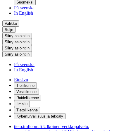
Suomeksi
På svenska
In English
Valikko
Sulje
Siirry asiointiin
Siirry asiointiin
Siirry asiointiin
Siirry asiointiin
På svenska
In English
Etusivu
Tieliikenne
Vesiliikenne
Raideliikenne
Ilmailu
Tietoliikenne
Kyberturvallisuus ja tekoäly
tieto.traficom.fi
Ulkoinen verkkopalvelu.