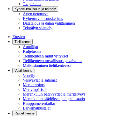
Tv ja radio
Kyberturvallisuus ja tekoäly
Arjen tietoturva
Kyberturvallisuuskeskus
Datatalous ja datan välittäminen
Tekoälyn sääntely
Etusivu
Tieliikenne
Autoilijat
Kuljetusala
Tieliikenteen muut yritykset
Tieliikenteen turvallisuus ja valvonta
Matkustaminen tieliikenteessä
Vesiliikenne
Veneily
Vesiväylät ja satamat
Merikartoitus
Meriympäristö
Merenkulun pätevyydet ja meriterveys
Merenkulun säädökset ja digitalisaatio
Kauppamerenkulku
Laivamatkustajat
Raideliikenne