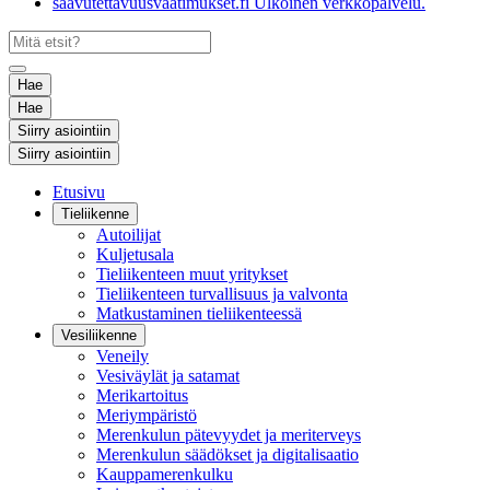
saavutettavuusvaatimukset.fi
Ulkoinen verkkopalvelu.
Hae
Hae
Siirry asiointiin
Siirry asiointiin
Etusivu
Tieliikenne
Autoilijat
Kuljetusala
Tieliikenteen muut yritykset
Tieliikenteen turvallisuus ja valvonta
Matkustaminen tieliikenteessä
Vesiliikenne
Veneily
Vesiväylät ja satamat
Merikartoitus
Meriympäristö
Merenkulun pätevyydet ja meriterveys
Merenkulun säädökset ja digitalisaatio
Kauppamerenkulku