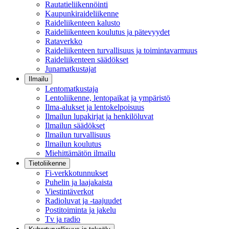
Rautatieliikennöinti
Kaupunkiraideliikenne
Raideliikenteen kalusto
Raideliikenteen koulutus ja pätevyydet
Rataverkko
Raideliikenteen turvallisuus ja toimintavarmuus
Raideliikenteen säädökset
Junamatkustajat
Ilmailu
Lentomatkustaja
Lentoliikenne, lentopaikat ja ympäristö
Ilma-alukset ja lentokelpoisuus
Ilmailun lupakirjat ja henkilöluvat
Ilmailun säädökset
Ilmailun turvallisuus
Ilmailun koulutus
Miehittämätön ilmailu
Tietoliikenne
Fi-verkkotunnukset
Puhelin ja laajakaista
Viestintäverkot
Radioluvat ja -taajuudet
Postitoiminta ja jakelu
Tv ja radio