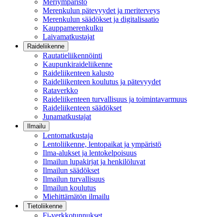
Meriympäristö
Merenkulun pätevyydet ja meriterveys
Merenkulun säädökset ja digitalisaatio
Kauppamerenkulku
Laivamatkustajat
Raideliikenne
Rautatieliikennöinti
Kaupunkiraideliikenne
Raideliikenteen kalusto
Raideliikenteen koulutus ja pätevyydet
Rataverkko
Raideliikenteen turvallisuus ja toimintavarmuus
Raideliikenteen säädökset
Junamatkustajat
Ilmailu
Lentomatkustaja
Lentoliikenne, lentopaikat ja ympäristö
Ilma-alukset ja lentokelpoisuus
Ilmailun lupakirjat ja henkilöluvat
Ilmailun säädökset
Ilmailun turvallisuus
Ilmailun koulutus
Miehittämätön ilmailu
Tietoliikenne
Fi-verkkotunnukset