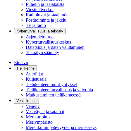
Puhelin ja laajakaista
Viestintäverkot
Radioluvat ja -taajuudet
Postitoiminta ja jakelu
Tv ja radio
Kyberturvallisuus ja tekoäly
Arjen tietoturva
Kyberturvallisuuskeskus
Datatalous ja datan välittäminen
Tekoälyn sääntely
Etusivu
Tieliikenne
Autoilijat
Kuljetusala
Tieliikenteen muut yritykset
Tieliikenteen turvallisuus ja valvonta
Matkustaminen tieliikenteessä
Vesiliikenne
Veneily
Vesiväylät ja satamat
Merikartoitus
Meriympäristö
Merenkulun pätevyydet ja meriterveys