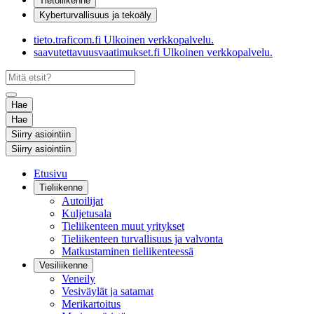
Tietoliikenne
Kyberturvallisuus ja tekoäly
tieto.traficom.fi
Ulkoinen verkkopalvelu.
saavutettavuusvaatimukset.fi
Ulkoinen verkkopalvelu.
Hae
Hae
Siirry asiointiin
Siirry asiointiin
Etusivu
Tieliikenne
Autoilijat
Kuljetusala
Tieliikenteen muut yritykset
Tieliikenteen turvallisuus ja valvonta
Matkustaminen tieliikenteessä
Vesiliikenne
Veneily
Vesiväylät ja satamat
Merikartoitus