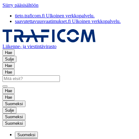
Siirry pääsisältöön
tieto.traficom.fi
Ulkoinen verkkopalvelu.
saavutettavuusvaatimukset.fi
Ulkoinen verkkopalvelu.
Liikenne- ja viestintävirasto
Hae
Sulje
Hae
Hae
Hae
Hae
Suomeksi
Sulje
Suomeksi
Suomeksi
Suomeksi