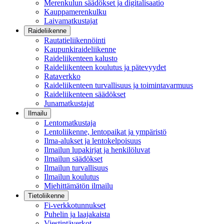
Merenkulun säädökset ja digitalisaatio
Kauppamerenkulku
Laivamatkustajat
Raideliikenne
Rautatieliikennöinti
Kaupunkiraideliikenne
Raideliikenteen kalusto
Raideliikenteen koulutus ja pätevyydet
Rataverkko
Raideliikenteen turvallisuus ja toimintavarmuus
Raideliikenteen säädökset
Junamatkustajat
Ilmailu
Lentomatkustaja
Lentoliikenne, lentopaikat ja ympäristö
Ilma-alukset ja lentokelpoisuus
Ilmailun lupakirjat ja henkilöluvat
Ilmailun säädökset
Ilmailun turvallisuus
Ilmailun koulutus
Miehittämätön ilmailu
Tietoliikenne
Fi-verkkotunnukset
Puhelin ja laajakaista
Viestintäverkot