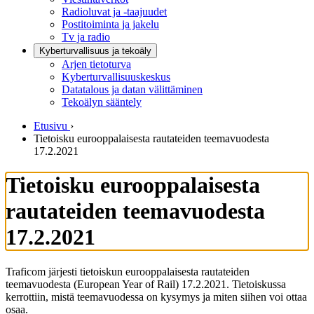
Radioluvat ja -taajuudet
Postitoiminta ja jakelu
Tv ja radio
Kyberturvallisuus ja tekoäly
Arjen tietoturva
Kyberturvallisuuskeskus
Datatalous ja datan välittäminen
Tekoälyn sääntely
Etusivu
›
Tietoisku eurooppalaisesta rautateiden teemavuodesta
17.2.2021
Tietoisku eurooppalaisesta
rautateiden teemavuodesta
17.2.2021
Traficom järjesti tietoiskun eurooppalaisesta rautateiden
teemavuodesta (European Year of Rail) 17.2.2021. Tietoiskussa
kerrottiin, mistä teemavuodessa on kysymys ja miten siihen voi ottaa
osaa.