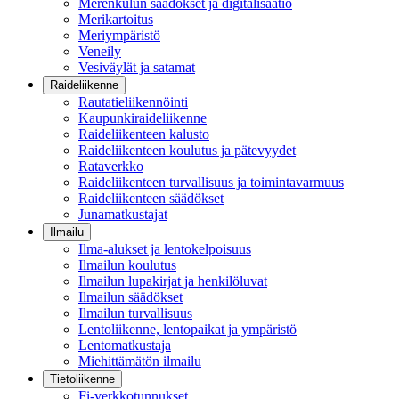
Merenkulun säädökset ja digitalisaatio
Merikartoitus
Meriympäristö
Veneily
Vesiväylät ja satamat
Raideliikenne
Rautatieliikennöinti
Kaupunkiraideliikenne
Raideliikenteen kalusto
Raideliikenteen koulutus ja pätevyydet
Rataverkko
Raideliikenteen turvallisuus ja toimintavarmuus
Raideliikenteen säädökset
Junamatkustajat
Ilmailu
Ilma-alukset ja lentokelpoisuus
Ilmailun koulutus
Ilmailun lupakirjat ja henkilöluvat
Ilmailun säädökset
Ilmailun turvallisuus
Lentoliikenne, lentopaikat ja ympäristö
Lentomatkustaja
Miehittämätön ilmailu
Tietoliikenne
Fi-verkkotunnukset