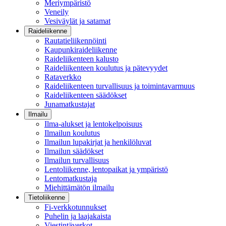
Meriympäristö
Veneily
Vesiväylät ja satamat
Raideliikenne
Rautatieliikennöinti
Kaupunkiraideliikenne
Raideliikenteen kalusto
Raideliikenteen koulutus ja pätevyydet
Rataverkko
Raideliikenteen turvallisuus ja toimintavarmuus
Raideliikenteen säädökset
Junamatkustajat
Ilmailu
Ilma-alukset ja lentokelpoisuus
Ilmailun koulutus
Ilmailun lupakirjat ja henkilöluvat
Ilmailun säädökset
Ilmailun turvallisuus
Lentoliikenne, lentopaikat ja ympäristö
Lentomatkustaja
Miehittämätön ilmailu
Tietoliikenne
Fi-verkkotunnukset
Puhelin ja laajakaista
Viestintäverkot