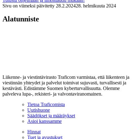
Tutustu ohjelmaan ja ilmoittaudu mukaan!
Sivu on viimeksi päivitetty
28.2.2024
28. helmikuuta 2024
Alatunniste
Liikenne- ja viestintävirasto Traficom varmistaa, että liikenteen ja
viestinnän yhteydet ja palvelut toimivat sujuvasti, turvallisesti ja
kestävästi. Edistämme Suomen kyberturvallisuutta. Olemme
palveleva lupa-, rekisteri- ja valvontaviranomainen.
Tietoa Traficomista
Uutishuone
Säädökset ja määräykset
Asioi kanssamme
Hinnat
Tuet ja avustukset