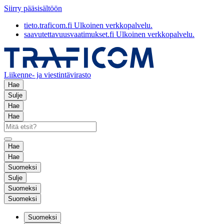
Siirry pääsisältöön
tieto.traficom.fi
Ulkoinen verkkopalvelu.
saavutettavuusvaatimukset.fi
Ulkoinen verkkopalvelu.
Liikenne- ja viestintävirasto
Hae
Sulje
Hae
Hae
Hae
Hae
Suomeksi
Sulje
Suomeksi
Suomeksi
Suomeksi