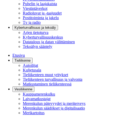
Puhelin ja laajakaista
Viestintäverkot
Radioluvat ja -taajuudet
Postitoiminta ja jakelu
Tv ja radio
Kyberturvallisuus ja tekoäly
Arjen tietoturva
Kyberturvallisuuskeskus
Datatalous ja datan välittäminen
Tekoälyn sääntely
Etusivu
Tieliikenne
Autoilijat
Kuljetusala
Tieliikenteen muut yritykset
Tieliikenteen turvallisuus ja valvonta
Matkustaminen tieliikenteessä
Vesiliikenne
Kauppamerenkulku
Laivamatkustajat
Merenkulun pätevyydet ja meriterveys
Merenkulun säädökset ja digitalisaatio
Merikartoitus