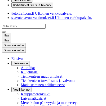
Tietoliikenne
Kyberturvallisuus ja tekoäly
tieto.traficom.fi
Ulkoinen verkkopalvelu.
saavutettavuusvaatimukset.fi
Ulkoinen verkkopalvelu.
Hae
Hae
Siirry asiointiin
Siirry asiointiin
Etusivu
Tieliikenne
Autoilijat
Kuljetusala
Tieliikenteen muut yritykset
Tieliikenteen turvallisuus ja valvonta
Matkustaminen tieliikenteessä
Vesiliikenne
Kauppamerenkulku
Laivamatkustajat
Merenkulun pätevyydet ja meriterveys