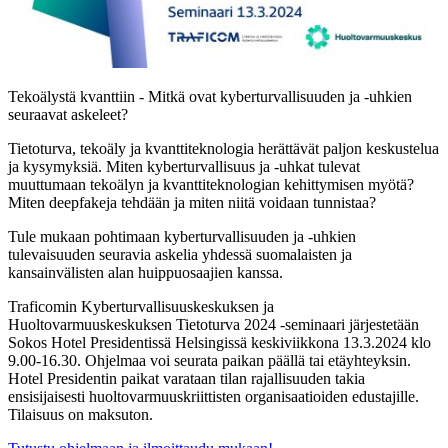
Tekoälystä kvanttiin - Mitkä ovat kyberturvallisuuden ja -uhkien
seuraavat askeleet?
Tietoturva, tekoäly ja kvanttiteknologia herättävät paljon keskustelua
ja kysymyksiä. Miten kyberturvallisuus ja -uhkat tulevat
muuttumaan tekoälyn ja kvanttiteknologian kehittymisen myötä?
Miten deepfakeja tehdään ja miten niitä voidaan tunnistaa?
Tule mukaan pohtimaan kyberturvallisuuden ja -uhkien
tulevaisuuden seuravia askelia yhdessä suomalaisten ja
kansainvälisten alan huippuosaajien kanssa.
Traficomin Kyberturvallisuuskeskuksen ja
Huoltovarmuuskeskuksen Tietoturva 2024 -seminaari järjestetään
Sokos Hotel Presidentissä Helsingissä keskiviikkona 13.3.2024 klo
9.00-16.30. Ohjelmaa voi seurata paikan päällä tai etäyhteyksin.
Hotel Presidentin paikat varataan tilan rajallisuuden takia
ensisijaisesti huoltovarmuuskriittisten organisaatioiden edustajille.
Tilaisuus on maksuton.