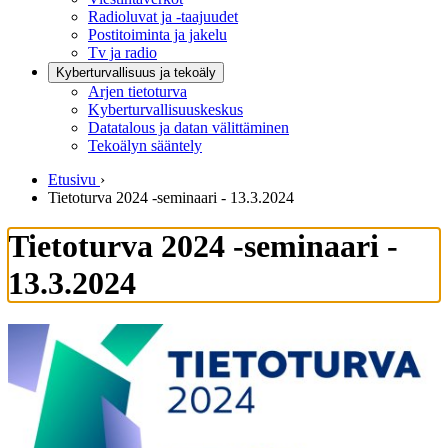
Radioluvat ja -taajuudet
Postitoiminta ja jakelu
Tv ja radio
Kyberturvallisuus ja tekoäly
Arjen tietoturva
Kyberturvallisuuskeskus
Datatalous ja datan välittäminen
Tekoälyn sääntely
Etusivu
›
Tietoturva 2024 -seminaari - 13.3.2024
Tietoturva 2024 -seminaari -
13.3.2024