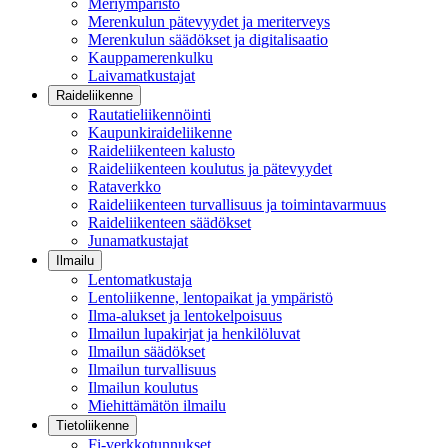
Meriympäristö
Merenkulun pätevyydet ja meriterveys
Merenkulun säädökset ja digitalisaatio
Kauppamerenkulku
Laivamatkustajat
Raideliikenne
Rautatieliikennöinti
Kaupunkiraideliikenne
Raideliikenteen kalusto
Raideliikenteen koulutus ja pätevyydet
Rataverkko
Raideliikenteen turvallisuus ja toimintavarmuus
Raideliikenteen säädökset
Junamatkustajat
Ilmailu
Lentomatkustaja
Lentoliikenne, lentopaikat ja ympäristö
Ilma-alukset ja lentokelpoisuus
Ilmailun lupakirjat ja henkilöluvat
Ilmailun säädökset
Ilmailun turvallisuus
Ilmailun koulutus
Miehittämätön ilmailu
Tietoliikenne
Fi-verkkotunnukset