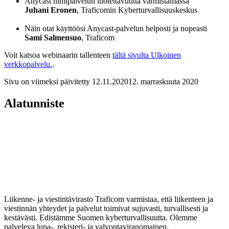
Anycast nimipalvelun luotettavuutta varmistamassa
Juhani Eronen
, Traficomin Kyberturvallisuuskeskus
Näin otat käyttöösi Anycast-palvelun helposti ja nopeasti
Sami Salmensuo
, Traficom
Voit katsoa webinaarin tallenteen
tältä sivulta
Ulkoinen
verkkopalvelu.
.
Sivu on viimeksi päivitetty
12.11.2020
12. marraskuuta 2020
Alatunniste
Liikenne- ja viestintävirasto Traficom varmistaa, että liikenteen ja
viestinnän yhteydet ja palvelut toimivat sujuvasti, turvallisesti ja
kestävästi. Edistämme Suomen kyberturvallisuutta. Olemme
palveleva lupa-, rekisteri- ja valvontaviranomainen.