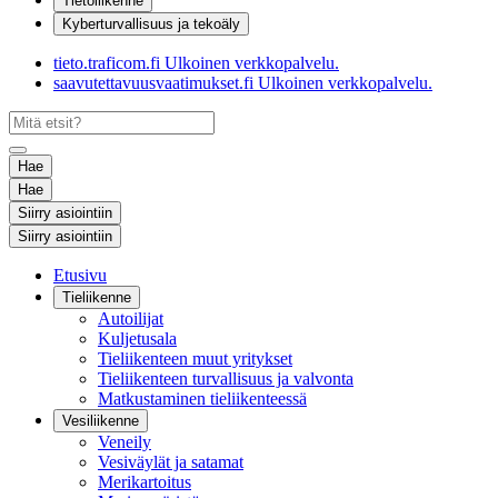
Tietoliikenne
Kyberturvallisuus ja tekoäly
tieto.traficom.fi
Ulkoinen verkkopalvelu.
saavutettavuusvaatimukset.fi
Ulkoinen verkkopalvelu.
Hae
Hae
Siirry asiointiin
Siirry asiointiin
Etusivu
Tieliikenne
Autoilijat
Kuljetusala
Tieliikenteen muut yritykset
Tieliikenteen turvallisuus ja valvonta
Matkustaminen tieliikenteessä
Vesiliikenne
Veneily
Vesiväylät ja satamat
Merikartoitus