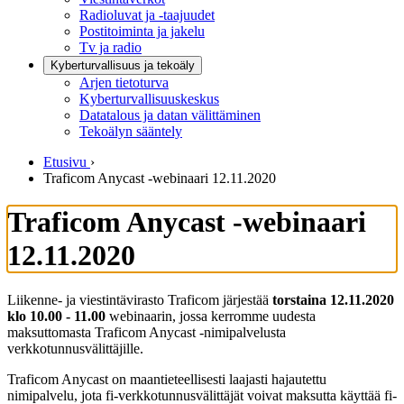
Radioluvat ja -taajuudet
Postitoiminta ja jakelu
Tv ja radio
Kyberturvallisuus ja tekoäly
Arjen tietoturva
Kyberturvallisuuskeskus
Datatalous ja datan välittäminen
Tekoälyn sääntely
Etusivu
›
Traficom Anycast -webinaari 12.11.2020
Traficom Anycast -webinaari
12.11.2020
Liikenne- ja viestintävirasto Traficom järjestää
torstaina 12.11.2020
klo 10.00 - 11.00
webinaarin, jossa kerromme uudesta
maksuttomasta Traficom Anycast -nimipalvelusta
verkkotunnusvälittäjille.
Traficom Anycast on maantieteellisesti laajasti hajautettu
nimipalvelu, jota fi-verkkotunnusvälittäjät voivat maksutta käyttää fi-