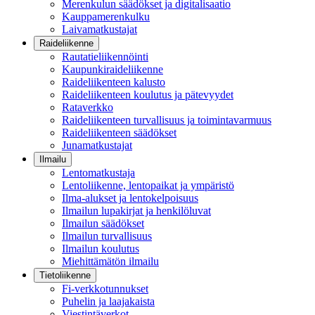
Merenkulun säädökset ja digitalisaatio
Kauppamerenkulku
Laivamatkustajat
Raideliikenne
Rautatieliikennöinti
Kaupunkiraideliikenne
Raideliikenteen kalusto
Raideliikenteen koulutus ja pätevyydet
Rataverkko
Raideliikenteen turvallisuus ja toimintavarmuus
Raideliikenteen säädökset
Junamatkustajat
Ilmailu
Lentomatkustaja
Lentoliikenne, lentopaikat ja ympäristö
Ilma-alukset ja lentokelpoisuus
Ilmailun lupakirjat ja henkilöluvat
Ilmailun säädökset
Ilmailun turvallisuus
Ilmailun koulutus
Miehittämätön ilmailu
Tietoliikenne
Fi-verkkotunnukset
Puhelin ja laajakaista
Viestintäverkot