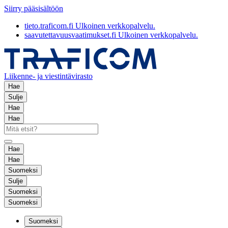
Siirry pääsisältöön
tieto.traficom.fi
Ulkoinen verkkopalvelu.
saavutettavuusvaatimukset.fi
Ulkoinen verkkopalvelu.
Liikenne- ja viestintävirasto
Hae
Sulje
Hae
Hae
Hae
Hae
Suomeksi
Sulje
Suomeksi
Suomeksi
Suomeksi