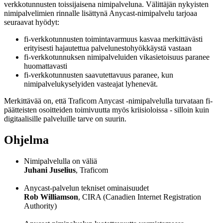
verkkotunnusten toissijaisena nimipalveluna. Välittäjän nykyisten
nimipalvelimien rinnalle lisättynä Anycast-nimipalvelu tarjoaa
seuraavat hyödyt:
fi-verkkotunnusten toimintavarmuus kasvaa merkittävästi
erityisesti hajautettua palvelunestohyökkäystä vastaan
fi-verkkotunnuksen nimipalveluiden vikasietoisuus paranee
huomattavasti
fi-verkkotunnusten saavutettavuus paranee, kun
nimipalvelukyselyiden vasteajat lyhenevät.
Merkittävää on, että Traficom Anycast -nimipalvelulla turvataan fi-
päätteisten osoitteiden toimivuutta myös kriisioloissa - silloin kuin
digitaalisille palveluille tarve on suurin.
Ohjelma
Nimipalvelulla on väliä
Juhani Juselius
, Traficom
Anycast-palvelun tekniset ominaisuudet
Rob Williamson
, CIRA (Canadien Internet Registration
Authority)