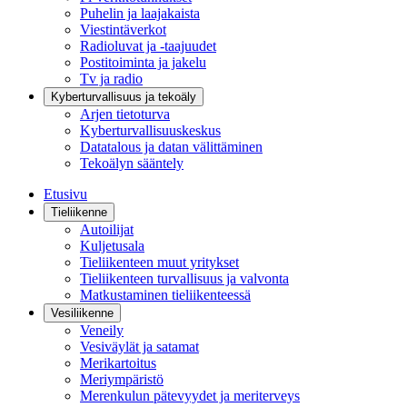
Puhelin ja laajakaista
Viestintäverkot
Radioluvat ja -taajuudet
Postitoiminta ja jakelu
Tv ja radio
Kyberturvallisuus ja tekoäly
Arjen tietoturva
Kyberturvallisuuskeskus
Datatalous ja datan välittäminen
Tekoälyn sääntely
Etusivu
Tieliikenne
Autoilijat
Kuljetusala
Tieliikenteen muut yritykset
Tieliikenteen turvallisuus ja valvonta
Matkustaminen tieliikenteessä
Vesiliikenne
Veneily
Vesiväylät ja satamat
Merikartoitus
Meriympäristö
Merenkulun pätevyydet ja meriterveys