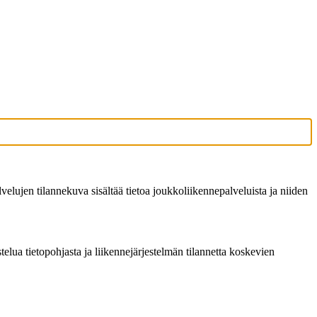
elujen tilannekuva sisältää tietoa joukkoliikennepalveluista ja niiden
elua tietopohjasta ja liikennejärjestelmän tilannetta koskevien