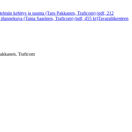
stelmän kehitys ja suunta (Taru Pakkanen, Traficom) (pdf, 212
tilannekuva (Taina Saarinen, Traficom) (pdf, 455 kt)
Tavaraliikenteen
akkanen, Traficom