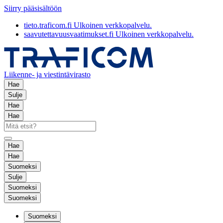
Siirry pääsisältöön
tieto.traficom.fi
Ulkoinen verkkopalvelu.
saavutettavuusvaatimukset.fi
Ulkoinen verkkopalvelu.
Liikenne- ja viestintävirasto
Hae
Sulje
Hae
Hae
Hae
Hae
Suomeksi
Sulje
Suomeksi
Suomeksi
Suomeksi