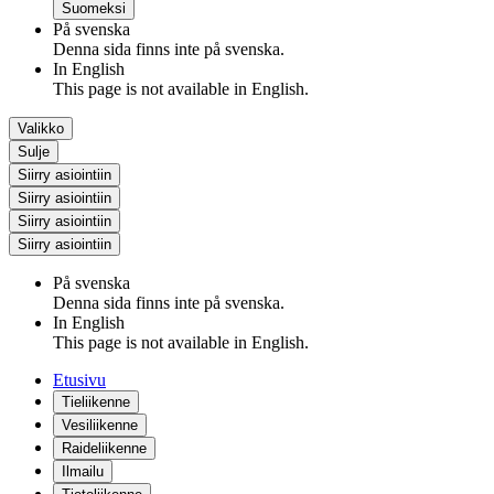
Suomeksi
På svenska
Denna sida finns inte på svenska.
In English
This page is not available in English.
Valikko
Sulje
Siirry asiointiin
Siirry asiointiin
Siirry asiointiin
Siirry asiointiin
På svenska
Denna sida finns inte på svenska.
In English
This page is not available in English.
Etusivu
Tieliikenne
Vesiliikenne
Raideliikenne
Ilmailu