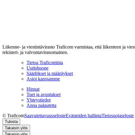
Liikenne- ja viestintävirasto Traficom varmistaa, että liikenteen ja vi
rekisteri- ja valvontaviranomainen.
Tietoa Traficomista
Uutishuone
Säädökset ja määräykset
Asioi kanssamme
Hinnat
Tuet ja avustukset
Yhteystiedot
Anna palautetta
© Traficom
Saavutettavuusseloste
Evästeiden hallinta
Tietosuojaseloste
Tulosta
Takaisin ylös
Takaisin ylös