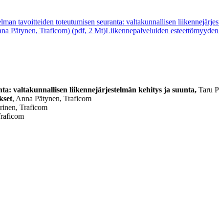
lman tavoitteiden toteutumisen seuranta: valtakunnallisen liikennejärje
nna Pätynen, Traficom) (pdf, 2 Mt)
Liikennepalveluiden esteettömyyden 
ta: valtakunnallisen liikennejärjestelmän kehitys ja suunta,
Taru P
kset
, Anna Pätynen, Traficom
rinen, Traficom
raficom