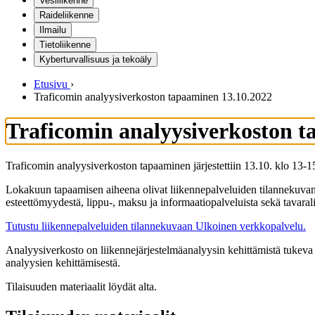
Vesiliikenne
Raideliikenne
Ilmailu
Tietoliikenne
Kyberturvallisuus ja tekoäly
Etusivu
›
Traficomin analyysiverkoston tapaaminen 13.10.2022
Traficomin analyysiverkoston t
Traficomin analyysiverkoston tapaaminen järjestettiin 13.10. klo 13-1
Lokakuun tapaamisen aiheena olivat liikennepalveluiden tilannekuvan uu
esteettömyydestä, lippu-, maksu ja informaatiopalveluista sekä tavaral
Tutustu liikennepalveluiden tilannekuvaan
Ulkoinen verkkopalvelu.
Analyysiverkosto on liikennejärjestelmäanalyysin kehittämistä tukeva as
analyysien kehittämisestä.
Tilaisuuden materiaalit löydät alta.