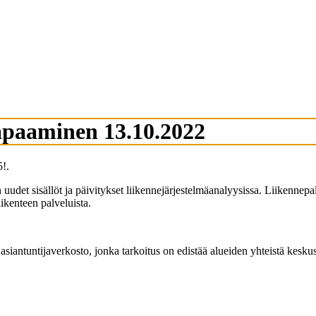
apaaminen 13.10.2022
5!.
det sisällöt ja päivitykset liikennejärjestelmäanalyysissa. Liikennepalv
iikenteen palveluista.
iantuntijaverkosto, jonka tarkoitus on edistää alueiden yhteistä keskust