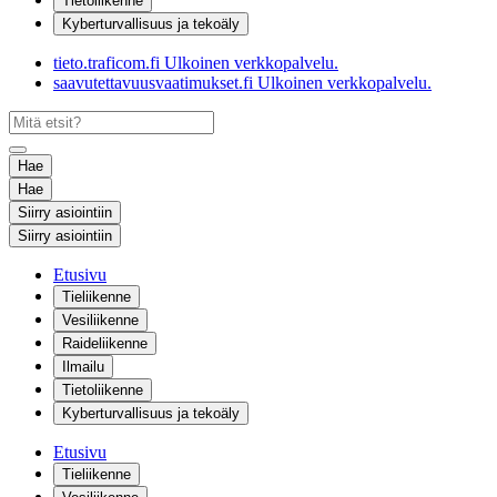
Tietoliikenne
Kyberturvallisuus ja tekoäly
tieto.traficom.fi
Ulkoinen verkkopalvelu.
saavutettavuusvaatimukset.fi
Ulkoinen verkkopalvelu.
Hae
Hae
Siirry asiointiin
Siirry asiointiin
Etusivu
Tieliikenne
Vesiliikenne
Raideliikenne
Ilmailu
Tietoliikenne
Kyberturvallisuus ja tekoäly
Etusivu
Tieliikenne