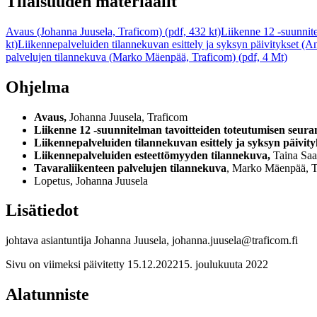
Tilaisuuden materiaalit
Avaus (Johanna Juusela, Traficom) (pdf, 432 kt)
Liikenne 12 -suunnite
kt)
Liikennepalveluiden tilannekuvan esittely ja syksyn päivitykset (A
palvelujen tilannekuva (Marko Mäenpää, Traficom) (pdf, 4 Mt)
Ohjelma
Avaus,
Johanna Juusela, Traficom
Liikenne 12 -suunnitelman tavoitteiden toteutumisen seuran
Liikennepalveluiden tilannekuvan esittely ja syksyn päivity
Liikennepalveluiden esteettömyyden tilannekuva,
Taina Saa
Tavaraliikenteen palvelujen tilannekuva
, Marko Mäenpää, T
Lopetus, Johanna Juusela
Lisätiedot
johtava asiantuntija Johanna Juusela, johanna.juusela@traficom.fi
Sivu on viimeksi päivitetty
15.12.2022
15. joulukuuta 2022
Alatunniste