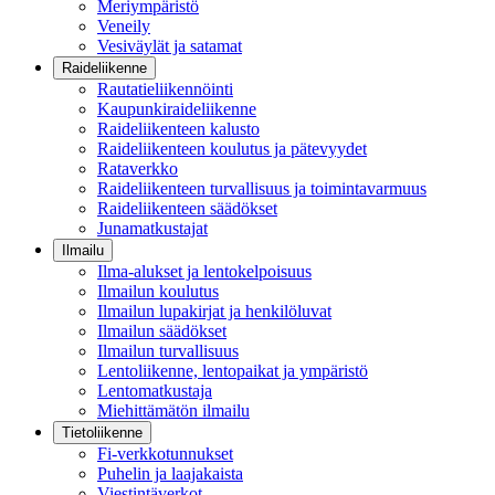
Meriympäristö
Veneily
Vesiväylät ja satamat
Raideliikenne
Rautatieliikennöinti
Kaupunkiraideliikenne
Raideliikenteen kalusto
Raideliikenteen koulutus ja pätevyydet
Rataverkko
Raideliikenteen turvallisuus ja toimintavarmuus
Raideliikenteen säädökset
Junamatkustajat
Ilmailu
Ilma-alukset ja lentokelpoisuus
Ilmailun koulutus
Ilmailun lupakirjat ja henkilöluvat
Ilmailun säädökset
Ilmailun turvallisuus
Lentoliikenne, lentopaikat ja ympäristö
Lentomatkustaja
Miehittämätön ilmailu
Tietoliikenne
Fi-verkkotunnukset
Puhelin ja laajakaista
Viestintäverkot