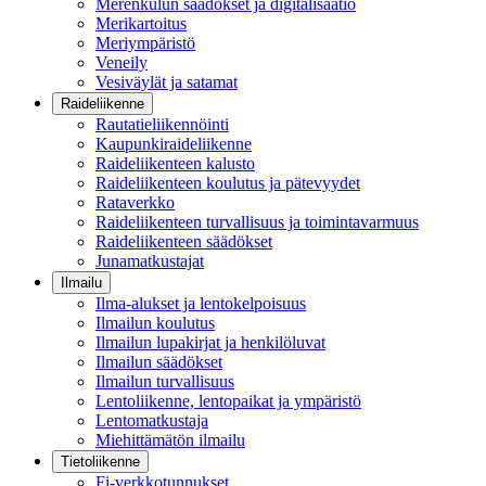
Merenkulun säädökset ja digitalisaatio
Merikartoitus
Meriympäristö
Veneily
Vesiväylät ja satamat
Raideliikenne
Rautatieliikennöinti
Kaupunkiraideliikenne
Raideliikenteen kalusto
Raideliikenteen koulutus ja pätevyydet
Rataverkko
Raideliikenteen turvallisuus ja toimintavarmuus
Raideliikenteen säädökset
Junamatkustajat
Ilmailu
Ilma-alukset ja lentokelpoisuus
Ilmailun koulutus
Ilmailun lupakirjat ja henkilöluvat
Ilmailun säädökset
Ilmailun turvallisuus
Lentoliikenne, lentopaikat ja ympäristö
Lentomatkustaja
Miehittämätön ilmailu
Tietoliikenne
Fi-verkkotunnukset