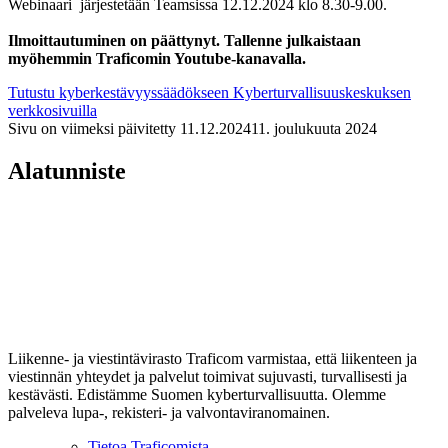
Webinaari järjestetään Teamsissa 12.12.2024 klo 8.30-9.00.
Ilmoittautuminen on päättynyt. Tallenne julkaistaan
myöhemmin Traficomin Youtube-kanavalla.
Tutustu kyberkestävyyssäädökseen Kyberturvallisuuskeskuksen
verkkosivuilla
Sivu on viimeksi päivitetty
11.12.2024
11. joulukuuta 2024
Alatunniste
Liikenne- ja viestintävirasto Traficom varmistaa, että liikenteen ja
viestinnän yhteydet ja palvelut toimivat sujuvasti, turvallisesti ja
kestävästi. Edistämme Suomen kyberturvallisuutta. Olemme
palveleva lupa-, rekisteri- ja valvontaviranomainen.
Tietoa Traficomista