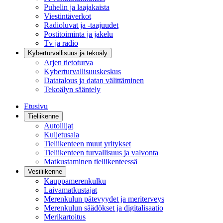
Puhelin ja laajakaista
Viestintäverkot
Radioluvat ja -taajuudet
Postitoiminta ja jakelu
Tv ja radio
Kyberturvallisuus ja tekoäly
Arjen tietoturva
Kyberturvallisuuskeskus
Datatalous ja datan välittäminen
Tekoälyn sääntely
Etusivu
Tieliikenne
Autoilijat
Kuljetusala
Tieliikenteen muut yritykset
Tieliikenteen turvallisuus ja valvonta
Matkustaminen tieliikenteessä
Vesiliikenne
Kauppamerenkulku
Laivamatkustajat
Merenkulun pätevyydet ja meriterveys
Merenkulun säädökset ja digitalisaatio
Merikartoitus