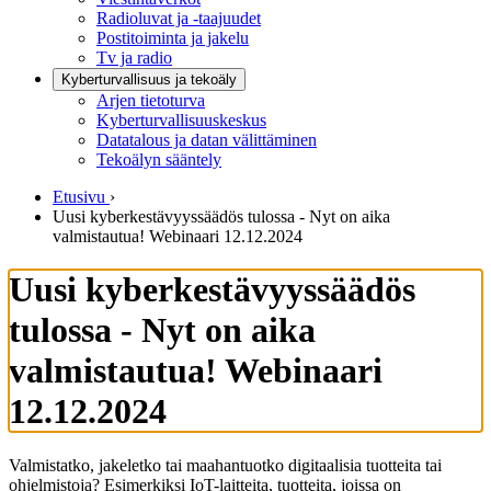
Radioluvat ja -taajuudet
Postitoiminta ja jakelu
Tv ja radio
Kyberturvallisuus ja tekoäly
Arjen tietoturva
Kyberturvallisuuskeskus
Datatalous ja datan välittäminen
Tekoälyn sääntely
Etusivu
›
Uusi kyberkestävyyssäädös tulossa - Nyt on aika
valmistautua! Webinaari 12.12.2024
Uusi kyberkestävyyssäädös
tulossa - Nyt on aika
valmistautua! Webinaari
12.12.2024
Valmistatko, jakeletko tai maahantuotko digitaalisia tuotteita tai
ohjelmistoja? Esimerkiksi IoT-laitteita, tuotteita, joissa on