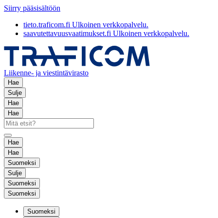
Siirry pääsisältöön
tieto.traficom.fi
Ulkoinen verkkopalvelu.
saavutettavuusvaatimukset.fi
Ulkoinen verkkopalvelu.
Liikenne- ja viestintävirasto
Hae
Sulje
Hae
Hae
Hae
Hae
Suomeksi
Sulje
Suomeksi
Suomeksi
Suomeksi