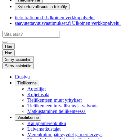
Tietoliikenne
Kyberturvallisuus ja tekoäly
tieto.traficom.fi
Ulkoinen verkkopalvelu.
saavutettavuusvaatimukset.fi
Ulkoinen verkkopalvelu.
Hae
Hae
Siirry asiointiin
Siirry asiointiin
Etusivu
Tieliikenne
Autoilijat
Kuljetusala
Tieliikenteen muut yritykset
Tieliikenteen turvallisuus ja valvonta
Matkustaminen tieliikenteessä
Vesiliikenne
Kauppamerenkulku
Laivamatkustajat
Merenkulun pätevyydet ja meriterveys